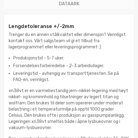
DATAARK
Lengdetoleranse +/-2mm
Trenger du en annen stålkvalitet eller dimensjon? Vennligst
kontakt oss. Vårt salgsteam vil gi et tilbud fra
lagerprogrammet eller leveringsprogrammet :)
Produksjonstid - 5-7 uker.
Forsendelsesforberedelse - 2-3 arbeidsdager.
Leveringstid - avhengig av transporttjenesten. Se på
FAQ-en, vennligst.
xn38vt er en varmebestandig jern-nikkel-legering med høyt
nikkel- og krominnhold og tilsetninger av legert titan og
wolfram. Den brukes til deler som opererer under moderat
belastning i et temperaturmiljø på opptil 1000 grader
Celsius. Den brukes ofte i produksjon av gasspumpeanlegg.
Legeringen xn38vt smeltes både i åpne lysbueovner og i
vakuum-lysbueovner.