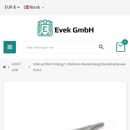
EUR €
Norsk

0
view_headline
search
GOST
Stål xn38vt Stang 1-360mm Rundstang Rundmateriale
chevron_right
chevron_right
stål
Gost