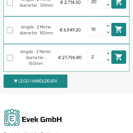

€ 2,714.50
diameter : 50mm
lengde : 2 Meter

€ 6,949.20
diameter : 80mm
lengde : 2 Meter

diameter :
€ 27,796.80
160mm
LEGG I HANDLEKURV
