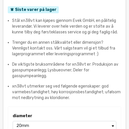
Siste varer på lager
notifications_active
Stål xn38vt kan kjøpes gjennom Evek GmbH, en pålitelig
leverandør. Vi leverer over hele verden og er stolte av å
kunne tilby deg førsteklasses service og gi deg faglig råd.
Trenger du en annen stålkvalitet eller dimensjon?
Vennligst kontakt oss. Vårt salgsteam vil gi et tilbud fra
lagerprogrammet eller leveringsprogrammet :)
De viktigste bruksområdene for xn38vt er: Produksjon av
gasspumpeanlegg; Lysbueovner; Deler for
gasspumpeanlegg.
xn38vt utmerker seg ved følgende egenskaper: god
varmebestandighet; høy korrosjonsbestandighet; ufølsom
mot nedbrytning av kloridioner.
diameter