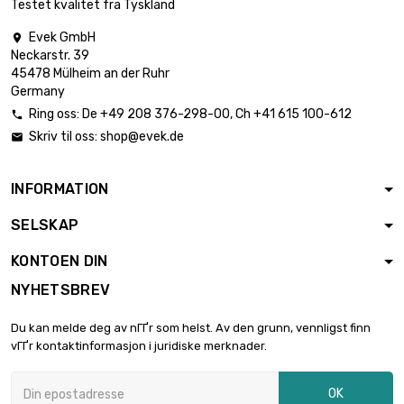
Testet kvalitet fra Tyskland
Evek GmbH

Neckarstr. 39
45478 Mülheim an der Ruhr
Germany
Ring oss:
De
+49 208 376-298-00
, Ch
+41 615 100-612

Skriv til oss:
shop@evek.de

INFORMATION
SELSKAP
KONTOEN DIN
NYHETSBREV
Du kan melde deg av nГҐr som helst. Av den grunn, vennligst finn
vГҐr kontaktinformasjon i juridiske merknader.
OK