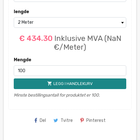
lengde
€ 434.30
Inklusive MVA
(NaN
€/Meter)
Mengde
shopping_cart
LEGG I HANDLEKURV
Minste bestillingsantall for produktet er 100.
Del
Tvitre
Pinterest