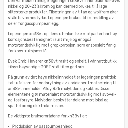
Den varmebestandige legeringen xn38vt inneholder 35-39%
nikkel og 20-23% krom og kan dermed brukes til å lage
slitesterke produkter. Tilsetningen av titan og wolfram øker
stålets varmestyrke. Legeringen brukes til fremstilling av
deler for gasspumpeanlegg.
Legeringen xn38vt og dens utenlandske motparter har høy
korrosjonsbestandighet i surt miljø og er også
motstandsdyktig mot gropkorrosjon, som er spesielt farlig
for konstruksjonsstål.
Evek GmbH leverer xn38vt raskt og enkelt. I vår nettbutikk
tilbys høyverdige GOST stål til en god pris.
På grunn av det høye nikkelinnholdet er legeringen praktisk
talt ufølsom for nedbrytning av kloridioner. I motsetning til
xn38vt inneholder Alloy 825 molybden og kobber. Disse
elementene gjør materialet motstandsdyktig mot svovel-
og fosforsyre. Molybden beskytter delene mot lokal og
spalteformig elektrokorrosjon.
De viktigste bruksområdene for xn38vt er:
Produksjon av gasspumpeanlegg;