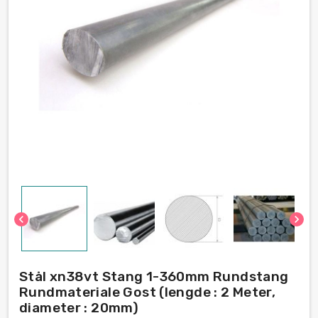
chevron_left
chevron_right
Stål xn38vt Stang 1-360mm Rundstang
Rundmateriale Gost (lengde : 2 Meter,
diameter : 20mm)