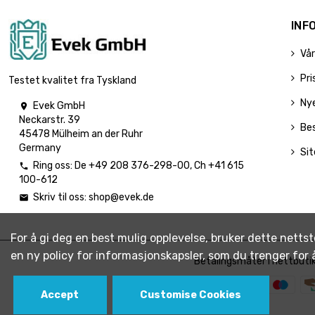
INF
Vår
Pri
Testet kvalitet fra Tyskland
Ny
Evek GmbH

Neckarstr. 39
Be
45478 Mülheim an der Ruhr
Germany
Si
Ring oss:
De
+49 208 376-298-00
, Ch
+41 615

100-612
Skriv til oss:
shop@evek.de

For å gi deg en best mulig opplevelse, bruker dette nettst
en ny policy for informasjonskapsler, som du trenger for
Betalingsmåter i nettbuti
Accept
Customise Cookies