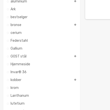
aluminium
Ark
bestselger
bronse
cerium
Federstahl
Gallium
GOST stål
Hjemmeside
Invar® 36
kobber
krom
Lanthanum
lutetium