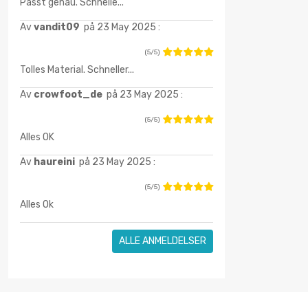
Passt genau. Schnelle...
Av
vandit09
på 23 May 2025 :
(5/5)
Tolles Material. Schneller...
Av
crowfoot_de
på 23 May 2025 :
(5/5)
Alles OK
Av
haureini
på 23 May 2025 :
(5/5)
Alles Ok
ALLE ANMELDELSER