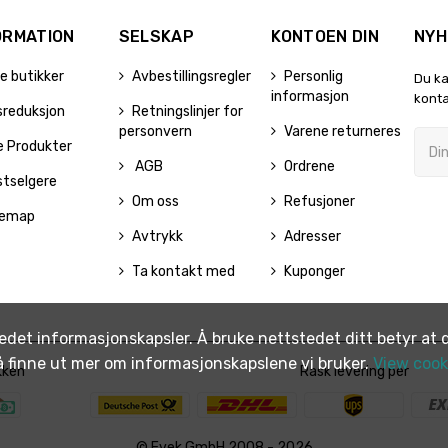
ORMATION
SELSKAP
KONTOEN DIN
NYH
e butikker
Avbestillingsregler
Personlig
Du ka
informasjon
konta
sreduksjon
Retningslinjer for
personvern
Varene returneres
e Produkter
AGB
Ordrene
stselgere
Om oss
Refusjoner
temap
Avtrykk
Adresser
Ta kontakt med
Kuponger
edet informasjonskapsler. Å bruke nettstedet ditt betyr at d
 å finne ut mer om informasjonskapslene vi bruker.
View cooki
kken
Rask levering per
© Evek GmbH 2008 - 2026