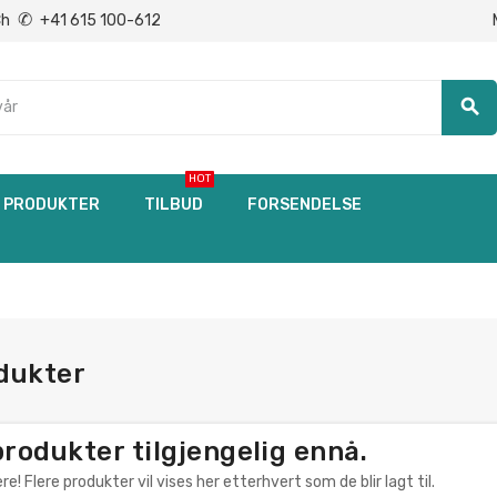
✆
Ch
+41 615 100-612
search
HOT
PRODUKTER
TILBUD
FORSENDELSE
dukter
rodukter tilgjengelig ennå.
e! Flere produkter vil vises her etterhvert som de blir lagt til.