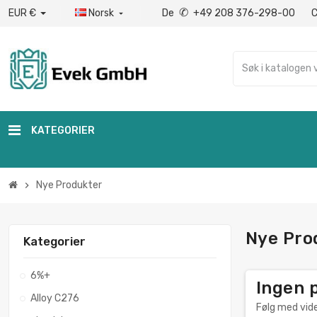
✆
EUR €
Norsk
De
+49 208 376-298-00

KATEGORIER
Nye Produkter
chevron_right
Nye Pro
Kategorier
6%+
Ingen p
Alloy C276
Følg med vider