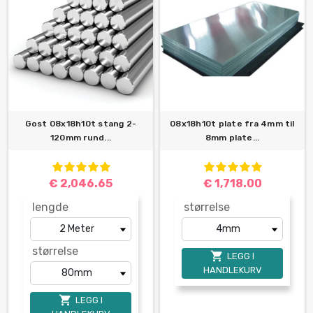
Gost 08x18h10t stang 2-
08x18h10t plate fra 4mm til
120mm rund...
8mm plate...
€ 2,046.65
€ 1,718.00
lengde
størrelse
størrelse

LEGG I
HANDLEKURV

LEGG I