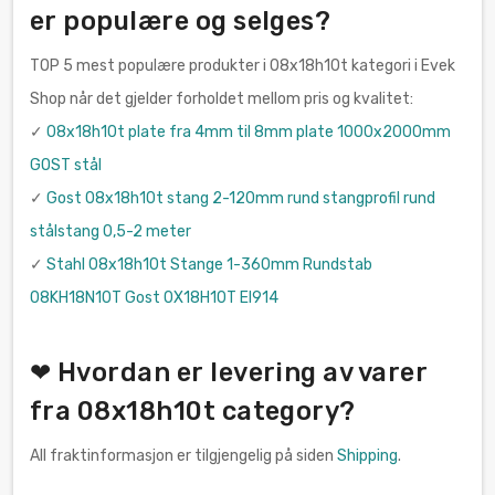
er populære og selges?
TOP 5 mest populære produkter i 08x18h10t kategori i Evek
Shop når det gjelder forholdet mellom pris og kvalitet:
✓
08x18h10t plate fra 4mm til 8mm plate 1000x2000mm
GOST stål
✓
Gost 08x18h10t stang 2-120mm rund stangprofil rund
stålstang 0,5-2 meter
✓
Stahl 08x18h10t Stange 1-360mm Rundstab
08KH18N10T Gost 0Х18Н10Т EI914
❤ Hvordan er levering av varer
fra 08x18h10t category?
All fraktinformasjon er tilgjengelig på siden
Shipping
.