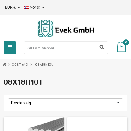
EUR €
Norsk

0
view_headline
search
chevron_right
chevron_right
GOST stål
08x18h10t
08X18H10T
Beste salg