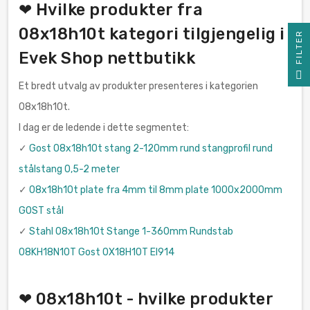
❤ Hvilke produkter fra
08x18h10t kategori tilgjengelig i
R
Evek Shop nettbutikk
F
I
L
T
E
Et bredt utvalg av produkter presenteres i kategorien
08x18h10t.
I dag er de ledende i dette segmentet:
✓
Gost 08x18h10t stang 2-120mm rund stangprofil rund
stålstang 0,5-2 meter
✓
08x18h10t plate fra 4mm til 8mm plate 1000x2000mm
GOST stål
✓
Stahl 08x18h10t Stange 1-360mm Rundstab
08KH18N10T Gost 0Х18Н10Т EI914
❤ 08x18h10t - hvilke produkter