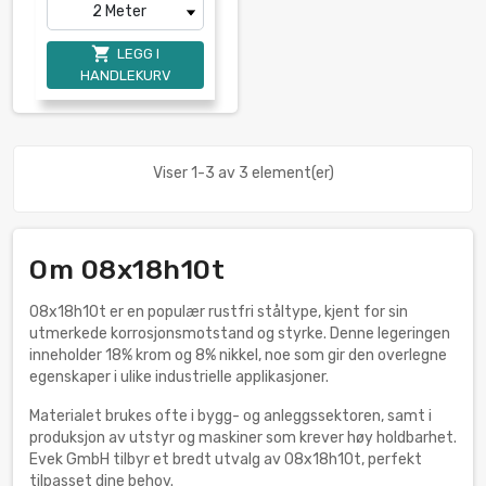

LEGG I
HANDLEKURV
Viser 1-3 av 3 element(er)
Om 08x18h10t
08x18h10t er en populær rustfri ståltype, kjent for sin
utmerkede korrosjonsmotstand og styrke. Denne legeringen
inneholder 18% krom og 8% nikkel, noe som gir den overlegne
egenskaper i ulike industrielle applikasjoner.
Materialet brukes ofte i bygg- og anleggssektoren, samt i
produksjon av utstyr og maskiner som krever høy holdbarhet.
Evek GmbH tilbyr et bredt utvalg av 08x18h10t, perfekt
tilpasset dine behov.