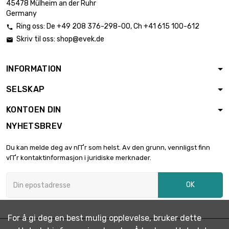
45478 Mülheim an der Ruhr
Germany
Ring oss:
De
+49 208 376-298-00
, Ch
+41 615 100-612

Skriv til oss:
shop@evek.de

INFORMATION
SELSKAP
KONTOEN DIN
NYHETSBREV
Du kan melde deg av nГҐr som helst. Av den grunn, vennligst finn
vГҐr kontaktinformasjon i juridiske merknader.
OK
For å gi deg en best mulig opplevelse, bruker dette