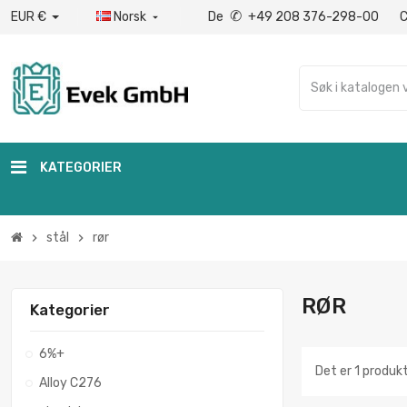
✆
EUR €
Norsk
De
+49 208 376-298-00

KATEGORIER
stål
rør
chevron_right
chevron_right
RØR
Kategorier
6%+
Det er 1 produkt
Alloy C276