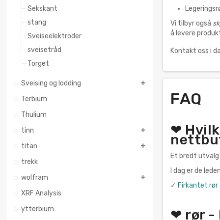
Sekskant
Legeringsr
stang
Vi tilbyr også
sk
å levere produkt
Sveiseelektroder
sveisetråd
Kontakt oss i d
Torget
Sveising og lodding
FAQ
Terbium
Thulium
❤ Hvilk
tinn
nettbu
titan
Et bredt utvalg
trekk
I dag er de led
wolfram
✓
Firkantet rør
XRF Analysis
ytterbium
❤ rør -