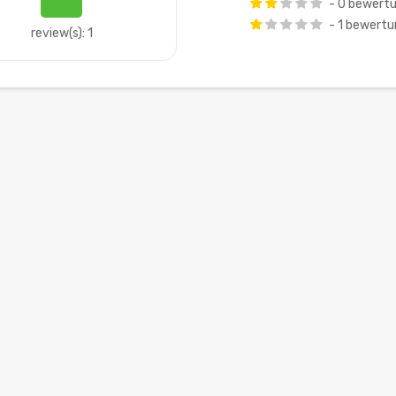
- 0 bewert
- 1 bewert
review(s): 1