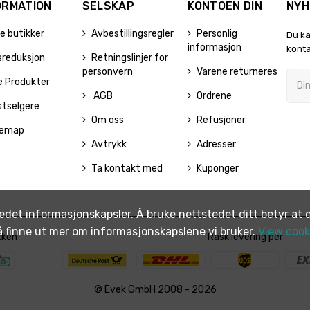
ORMATION
SELSKAP
KONTOEN DIN
NYH
e butikker
Avbestillingsregler
Personlig
Du ka
informasjon
konta
sreduksjon
Retningslinjer for
personvern
Varene returneres
e Produkter
AGB
Ordrene
stselgere
Om oss
Refusjoner
temap
Avtrykk
Adresser
Ta kontakt med
Kuponger
edet informasjonskapsler. Å bruke nettstedet ditt betyr at d
 å finne ut mer om informasjonskapslene vi bruker.
View cooki
kken
Rask levering per
© Evek GmbH 2008 - 2026