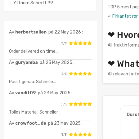
Yttrium Schrott 99
TOP 5 mest popu
✓
Firkantet rør
Av
herbertsallen
på 22 May 2026 :
❤ Hvord
(5/5)
All fraktinforma
Order delivered on time...
❤ What 
Av
guryamba
på 23 May 2025 :
All relevant i
(5/5)
Passt genau. Schnelle...
Av
vandit09
på 23 May 2025 :
(5/5)
Tolles Material. Schneller...
Durc
Av
crowfoot_de
på 23 May 2025 :
(5/5)