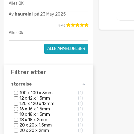
Alles OK
Av
haureini
på 23 May 2025 :
(5/5)
Alles Ok
ALLE ANMELDELSER
Filtrer etter
størrelse
100 x 100 x 3mm
1
12 x 12 x 1.5mm
1
120 x 120 x 12mm
1
16 x 16 x 1.5mm
1
18 x 18 x 1.5mm
1
18 x 18 x 2mm
1
20 x 20 x 1.5mm
1
20 x 20 x 2mm
1