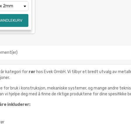
 HANDLEKURV
lement(er)
år kategori for
rør
hos Evek GmbH. Vi tilbyr et bredt utvalg av metallrø
joner.
elle for bruk i konstruksjon, mekaniske systemer, og mange andre te
n vi hjelpe deg med å finne de riktige produktene for dine spesifikke b
re inkluderer:
rør