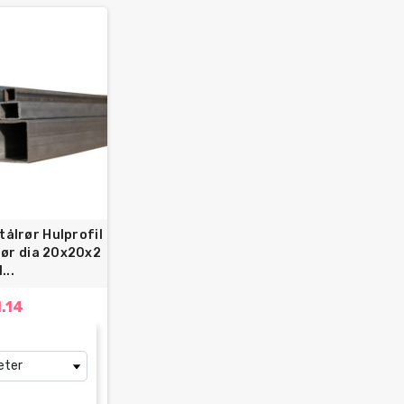
tålrør Hulprofil
rør dia 20x20x2
l...
1.14