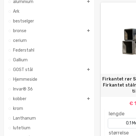
aluminium
Ark
bestselger
bronse
cerium
Federstahl
Gallium
GOST stål
Firkantet rør S
Hjemmeside
Firkantet stål
Invar® 36
ti
kobber
€ 
krom
lengde
Lanthanum
lutetium
størrelse