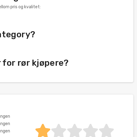
lom pris og kvalitet:
category?
for rør kjøpere?
ungen
ungen
ungen