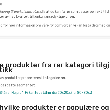
ør
jæring til ønsket størrelse
, slik at du kan få rør som passer perfekt til 
er av høy kvalitet til konkurransedyktige priser.
ag for mer informasjon om våre rør og hvordan vi kan bistå deg med d
e produkter fra rør kategori tilg
tikk
 av produkter presenteres i kategorien rør.
ende i dette segmentet:
 Stålrør Hulprofil Firkantet stålrør dia 20x20x2 til 80x80x3
 hvilke produkter er populære og