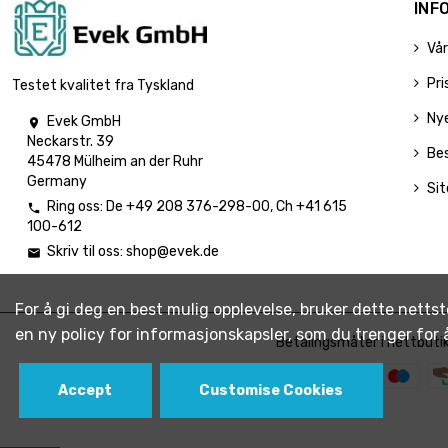
INF
Vår
Pri
Testet kvalitet fra Tyskland
Ny
Evek GmbH

Neckarstr. 39
Be
45478 Mülheim an der Ruhr
Germany
Si
Ring oss:
De
+49 208 376-298-00
, Ch
+41 615

100-612
Skriv til oss:
shop@evek.de

For å gi deg en best mulig opplevelse, bruker dette nettst
en ny policy for informasjonskapsler, som du trenger for
Betalingsmåter i nettbuti
Accept
Customise Cookies