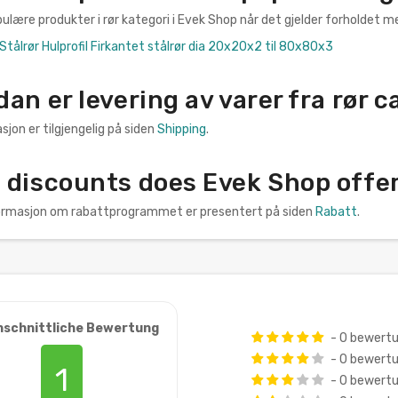
lære produkter i rør kategori i Evek Shop når det gjelder forholdet mel
 Stålrør Hulprofil Firkantet stålrør dia 20x20x2 til 80x80x3
an er levering av varer fra rør 
sjon er tilgjengelig på siden
Shipping
.
discounts does Evek Shop offer 
nformasjon om rabattprogrammet er presentert på siden
Rabatt
.
hschnittliche Bewertung
- 0 bewert
- 0 bewert
1
- 0 bewert