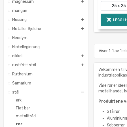
magnesium
mangan

Messing
LEGG I
Metaller Sjeldne
Neodym
Nickellegierung
Viser 1-1 av 1 e
nikkel
rustfritt stål
Velkommen til v
Ruthenium
industriapplikas
Samarium
Våre rør er ide
metallhandel, ka
stål
ark
Produktene vå
Flat bar
Stålrør
metalltråd
Aluminium
rør
Kobberrør