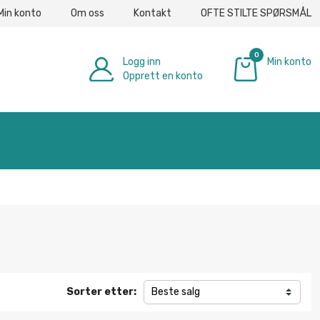
Min konto
Om oss
Kontakt
OFTE STILTE SPØRSMÅL
0
Logg inn
Min konto
Opprett en konto
€ 0.00
Sorter etter:
Beste salg