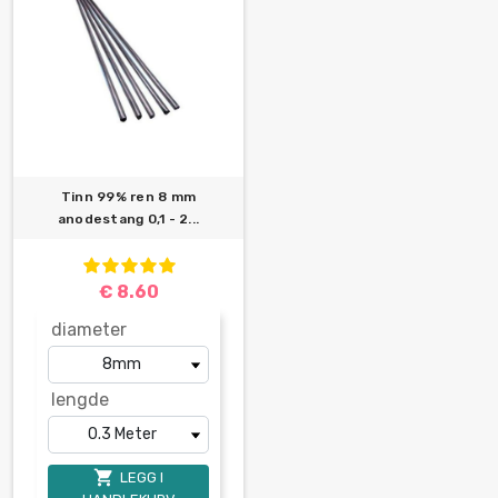
Tinn 99% ren 8 mm
anodestang 0,1 - 2...
€ 8.60
diameter
lengde

LEGG I