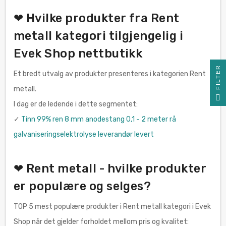
❤ Hvilke produkter fra Rent
metall kategori tilgjengelig i
Evek Shop nettbutikk
R
Et bredt utvalg av produkter presenteres i kategorien Rent
metall.
F
I
L
T
E
I dag er de ledende i dette segmentet:
✓
Tinn 99% ren 8 mm anodestang 0,1 - 2 meter rå
galvaniseringselektrolyse leverandør levert
❤ Rent metall - hvilke produkter
er populære og selges?
TOP 5 mest populære produkter i Rent metall kategori i Evek
Shop når det gjelder forholdet mellom pris og kvalitet: