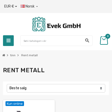
EUR €
Norsk

0
view_headline
search
chevron_right
chevron_right
tinn
Rent metall
RENT METALL
Beste salg
Kun online