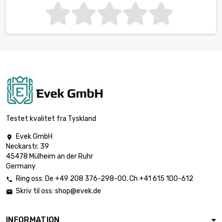
Testet kvalitet fra Tyskland
Evek GmbH

Neckarstr. 39
45478 Mülheim an der Ruhr
Germany
Ring oss:
De
+49 208 376-298-00
, Ch
+41 615 100-612

Skriv til oss:
shop@evek.de

INFORMATION