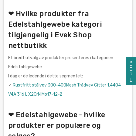
❤ Hvilke produkter fra
Edelstahlgewebe kategori
tilgjengelig i Evek Shop
nettbutikk
Et bredt utvalg av produkter presenteres i kategorien
R
Edelstahlgewebe.
I dag er de ledende i dette segmentet:
F
I
L
T
E
✓
Rustfritt stålvev 300-400Mesh Trådvev Gitter 1.4404
V4A 316 L X2CrNiMo17-12-2
❤ Edelstahlgewebe - hvilke
produkter er populære og
selges?