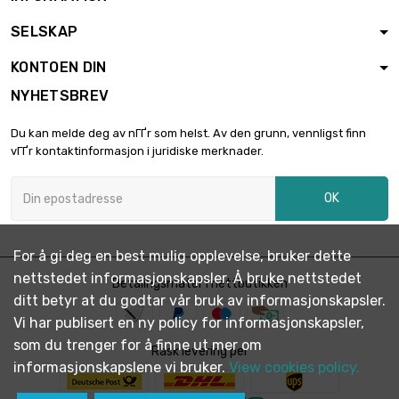
SELSKAP
KONTOEN DIN
NYHETSBREV
Du kan melde deg av nГҐr som helst. Av den grunn, vennligst finn
vГҐr kontaktinformasjon i juridiske merknader.
OK
For å gi deg en best mulig opplevelse, bruker dette
nettstedet informasjonskapsler. Å bruke nettstedet
Betalingsmåter i nettbutikken
ditt betyr at du godtar vår bruk av informasjonskapsler.
Vi har publisert en ny policy for informasjonskapsler,
som du trenger for å finne ut mer om
Rask levering per
informasjonskapslene vi bruker.
View cookies policy.