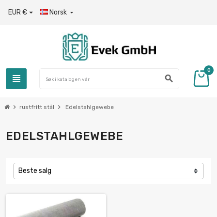
EUR €
Norsk

0
view_headline
search
chevron_right
chevron_right
rustfritt stål
Edelstahlgewebe
EDELSTAHLGEWEBE
Beste salg