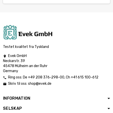
Testet kvalitet fra Tyskland
Evek GmbH

Neckarstr. 39
45478 Mülheim an der Ruhr
Germany
Ring oss:
De
+49 208 376-298-00
, Ch
+41 615 100-612

Skriv til oss:
shop@evek.de

INFORMATION
SELSKAP