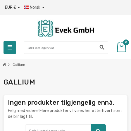
EUR €
Norsk

0
view_headline
search
chevron_right
Gallium
GALLIUM
Ingen produkter tilgjengelig ennå.
Følg med videre! Flere produkter vil vises her etterhvert som
de blir lagt til.