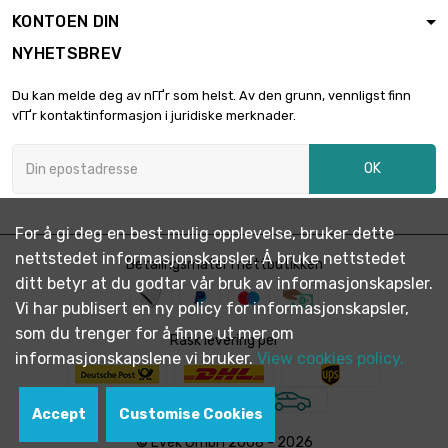
KONTOEN DIN
NYHETSBREV
Du kan melde deg av nГҐr som helst. Av den grunn, vennligst finn
vГҐr kontaktinformasjon i juridiske merknader.
OK
For å gi deg en best mulig opplevelse, bruker dette
nettstedet informasjonskapsler. Å bruke nettstedet
Betalingsmåter i nettbutikken
ditt betyr at du godtar vår bruk av informasjonskapsler.
Vi har publisert en ny policy for informasjonskapsler,
som du trenger for å finne ut mer om
Rask levering per
informasjonskapslene vi bruker.
View cookies policy.
Accept
Customise Cookies
© Evek GmbH 2008 - 2026