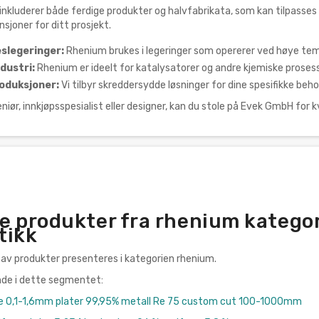
nkluderer både ferdige produkter og halvfabrikata, som kan tilpasses sp
sjoner for ditt prosjekt.
slegeringer:
Rhenium brukes i legeringer som opererer ved høye tem
dustri:
Rhenium er ideelt for katalysatorer og andre kjemiske prosess
oduksjoner:
Vi tilbyr skreddersydde løsninger for dine spesifikke beho
niør, innkjøpsspesialist eller designer, kan du stole på Evek GmbH for k
e produkter fra rhenium kategori
tikk
 av produkter presenteres i kategorien rhenium.
ende i dette segmentet:
e 0,1-1,6mm plater 99,95% metall Re 75 custom cut 100-1000mm