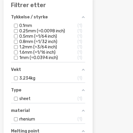
Filtrer etter
Tykkelse / styrke
0.1mm
1
0.25mm (≈0.0098 inch)
1
0.5mm (≈1/64 inch)
1
0.8mm (≈1/32 inch)
1
1.2mm (≈3/64 inch)
1
1.6mm (≈1/16 inch)
1
1mm (≈0.0394 inch)
1
Vekt
3.234kg
1
Type
sheet
1
material
rhenium
1
Melting point