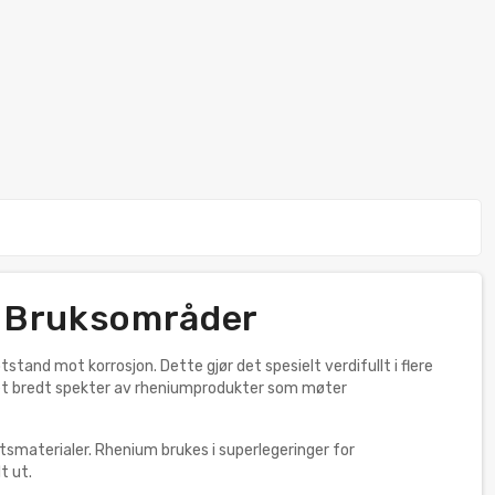
e Bruksområder
and mot korrosjon. Dette gjør det spesielt verdifullt i flere
vi et bredt spekter av rheniumprodukter som møter
etsmaterialer. Rhenium brukes i superlegeringer for
t ut.