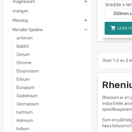
magnesium
bredde x le
mangan
Messing

LEGG I
Metaller Sjeldne
antimon
Babbit
Cerium
Viser 1-2 av 2 
Chrome
Dysprosium
Erbium
Rheni
Europium
Gadolinium
Rhenium er et s
industrielle an
Germanium
spesifikasjonen
hafnium
Som en pålitelig
Holmium
høyytelsesmotor
Indium