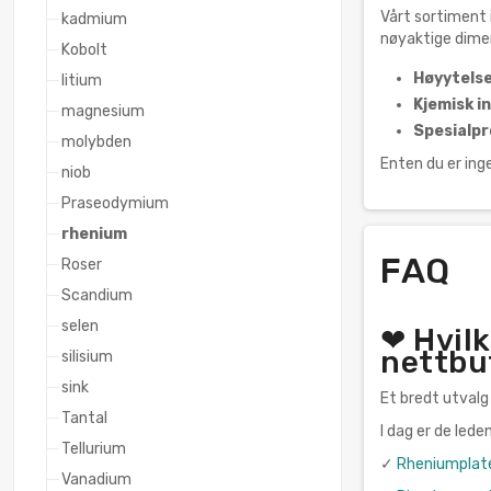
Vårt sortiment i
kadmium
nøyaktige dimen
Kobolt
Høyytelse
litium
Kjemisk in
magnesium
Spesialpr
molybden
Enten du er inge
niob
Praseodymium
rhenium
FAQ
Roser
Scandium
selen
❤ Hvilk
nettbu
silisium
sink
Et bredt utvalg
Tantal
I dag er de led
Tellurium
✓
Rheniumplat
Vanadium