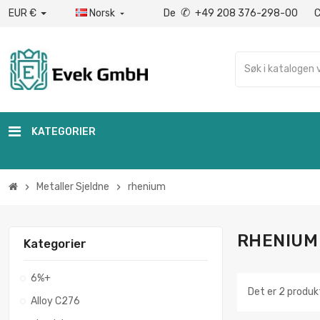
✆
EUR €
Norsk
De
+49 208 376-298-00

KATEGORIER
Metaller Sjeldne
rhenium
chevron_right
chevron_right
RHENIUM
Kategorier
6%+
Det er 2 produk
Alloy C276