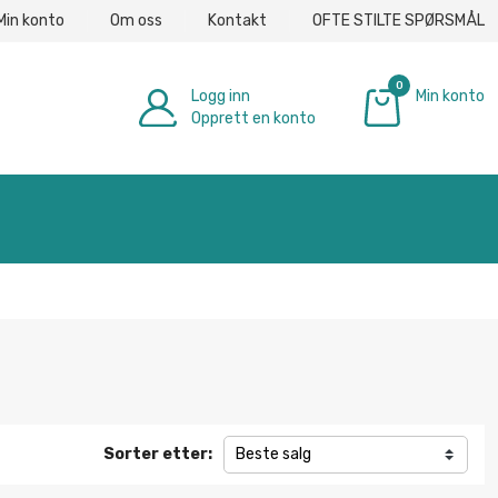
Min konto
Om oss
Kontakt
OFTE STILTE SPØRSMÅL
0
Logg inn
Min konto
Opprett en konto
€ 0.00
Sorter etter:
Beste salg