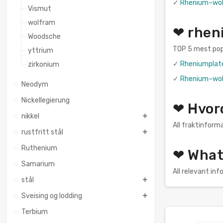
✓
Rhenium–wolf
Vismut
wolfram
❤ rhen
Woodsche
TOP 5 mest popu
yttrium
✓
Rheniumplat
zirkonium
✓
Rhenium–wolf
Neodym
Nickellegierung
❤ Hvord
nikkel
All fraktinforma
rustfritt stål
Ruthenium
❤ What
Samarium
All relevant i
stål
Sveising og lodding
Terbium