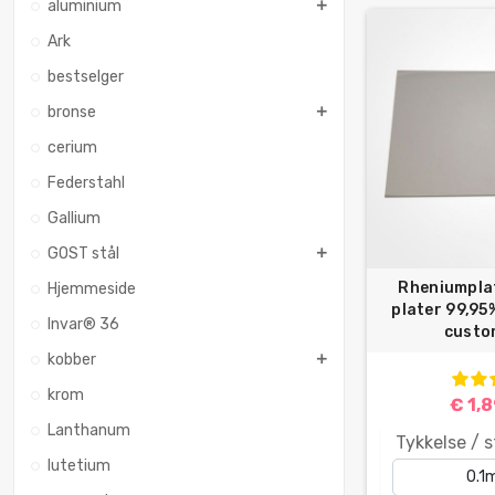
aluminium
Ark
bestselger
bronse
cerium
Federstahl
Gallium
GOST stål
Rheniumpla
Hjemmeside
plater 99,95
Invar® 36
custom
kobber
krom
€ 1,
Lanthanum
Tykkelse / s
lutetium