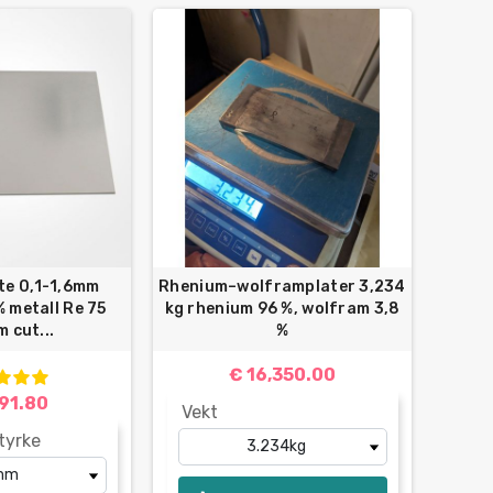
te 0,1-1,6mm
Rhenium–wolframplater 3,234
% metall Re 75
kg rhenium 96 %, wolfram 3,8
 cut...
%
€ 16,350.00
891.80
Vekt
tyrke