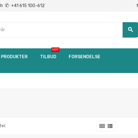
✆
Ch
+41 615 100-612
search
HOT
PRODUKTER
TILBUD
FORSENDELSE
view_comfy
view_list
ter.