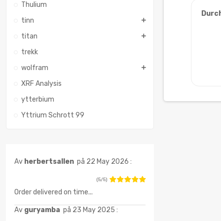
Thulium
Durc
tinn
titan
trekk
wolfram
XRF Analysis
ytterbium
Yttrium Schrott 99
Av
herbertsallen
på 22 May 2026 :
(5/5)
Order delivered on time...
Av
guryamba
på 23 May 2025 :