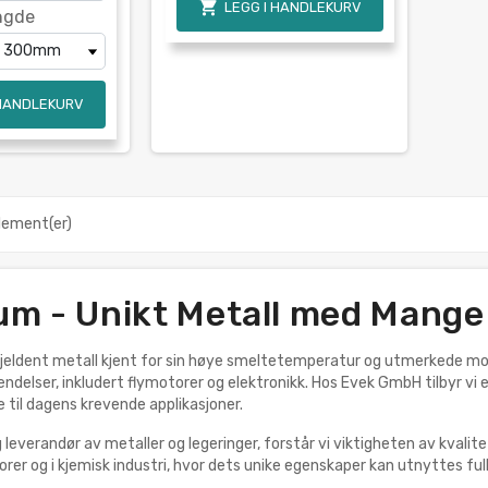

LEGG I HANDLEKURV
ngde
 HANDLEKURV
element(er)
um - Unikt Metall med Mang
jeldent metall kjent for sin høye smeltetemperatur og utmerkede motst
vendelser, inkludert flymotorer og elektronikk. Hos Evek GmbH tilbyr 
e til dagens krevende applikasjoner.
 leverandør av metaller og legeringer, forstår vi viktigheten av kvalit
er og i kjemisk industri, hvor dets unike egenskaper kan utnyttes full