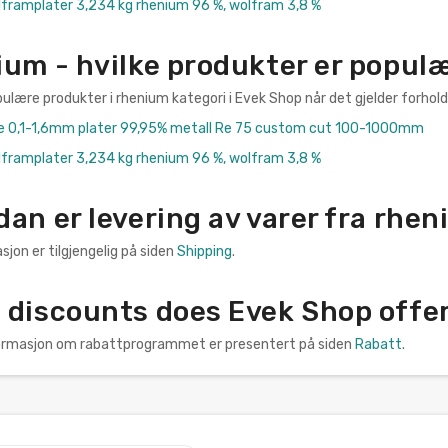
ramplater 3,234 kg rhenium 96 %, wolfram 3,8 %
ium - hvilke produkter er popul
lære produkter i rhenium kategori i Evek Shop når det gjelder forhold
e 0,1-1,6mm plater 99,95% metall Re 75 custom cut 100-1000mm
ramplater 3,234 kg rhenium 96 %, wolfram 3,8 %
an er levering av varer fra rhe
sjon er tilgjengelig på siden
Shipping
.
 discounts does Evek Shop offer
nformasjon om rabattprogrammet er presentert på siden
Rabatt
.