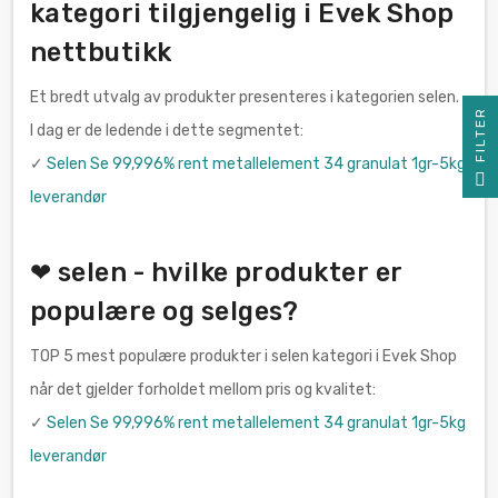
kategori tilgjengelig i Evek Shop
nettbutikk
Et bredt utvalg av produkter presenteres i kategorien selen.
R
I dag er de ledende i dette segmentet:
✓
Selen Se 99,996% rent metallelement 34 granulat 1gr-5kg
F
I
L
T
E
leverandør
❤ selen - hvilke produkter er
populære og selges?
TOP 5 mest populære produkter i selen kategori i Evek Shop
når det gjelder forholdet mellom pris og kvalitet:
✓
Selen Se 99,996% rent metallelement 34 granulat 1gr-5kg
leverandør