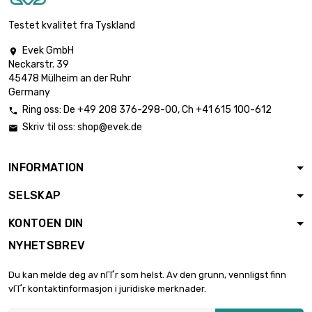
Testet kvalitet fra Tyskland
Evek GmbH

Neckarstr. 39
45478 Mülheim an der Ruhr
Germany
Ring oss:
De
+49 208 376-298-00
, Ch
+41 615 100-612

Skriv til oss:
shop@evek.de

INFORMATION
SELSKAP
KONTOEN DIN
NYHETSBREV
Du kan melde deg av nГҐr som helst. Av den grunn, vennligst finn
vГҐr kontaktinformasjon i juridiske merknader.