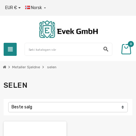
EUR €
Norsk

0
view_headline
search
chevron_right
chevron_right
Metaller Sjeldne
selen
SELEN
Beste salg