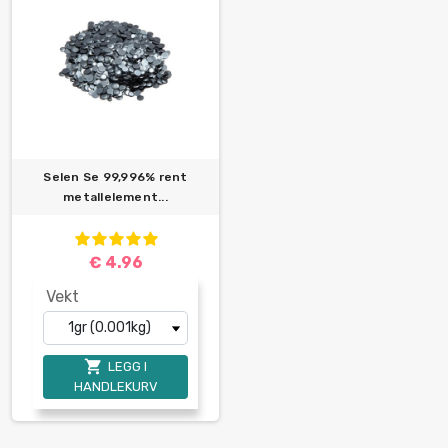
Selen Se 99,996% rent
metallelement...
€ 4.96
Vekt

LEGG I
HANDLEKURV