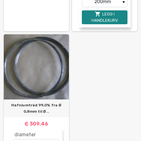

LEGG I
HANDLEKURV
Hafniumtråd 99,0% fra Ø
0,8mm til Ø...
€ 309.46
diameter