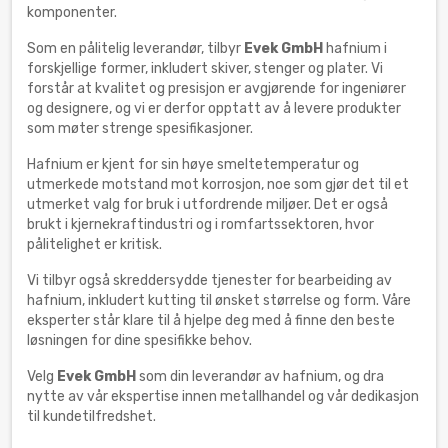
komponenter.
Som en pålitelig leverandør, tilbyr
Evek GmbH
hafnium i
forskjellige former, inkludert skiver, stenger og plater. Vi
forstår at kvalitet og presisjon er avgjørende for ingeniører
og designere, og vi er derfor opptatt av å levere produkter
som møter strenge spesifikasjoner.
Hafnium er kjent for sin høye smeltetemperatur og
utmerkede motstand mot korrosjon, noe som gjør det til et
utmerket valg for bruk i utfordrende miljøer. Det er også
brukt i kjernekraftindustri og i romfartssektoren, hvor
pålitelighet er kritisk.
Vi tilbyr også skreddersydde tjenester for bearbeiding av
hafnium, inkludert kutting til ønsket størrelse og form. Våre
eksperter står klare til å hjelpe deg med å finne den beste
løsningen for dine spesifikke behov.
Velg
Evek GmbH
som din leverandør av hafnium, og dra
nytte av vår ekspertise innen metallhandel og vår dedikasjon
til kundetilfredshet.