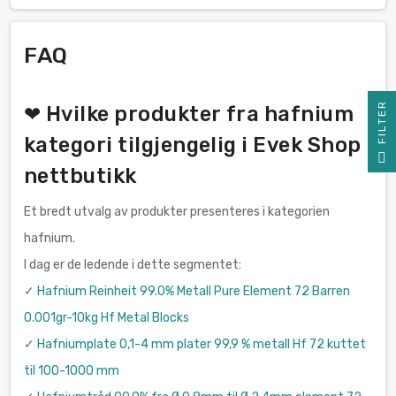
FAQ
R
❤ Hvilke produkter fra hafnium
kategori tilgjengelig i Evek Shop
F
I
L
T
E
nettbutikk
Et bredt utvalg av produkter presenteres i kategorien
hafnium.
I dag er de ledende i dette segmentet:
✓
Hafnium Reinheit 99.0% Metall Pure Element 72 Barren
0.001gr-10kg Hf Metal Blocks
✓
Hafniumplate 0,1-4 mm plater 99,9 % metall Hf 72 kuttet
til 100-1000 mm