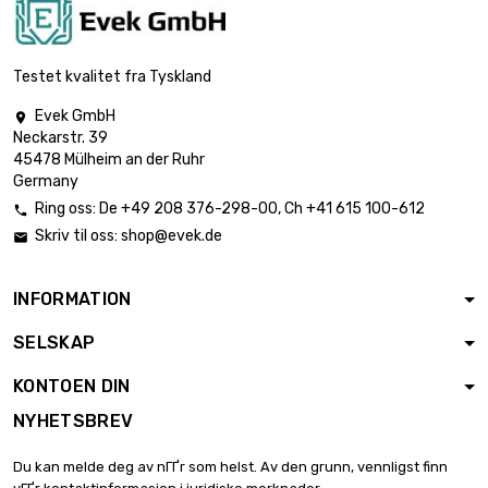
Testet kvalitet fra Tyskland
Evek GmbH

Neckarstr. 39
45478 Mülheim an der Ruhr
Germany
Ring oss:
De
+49 208 376-298-00
, Ch
+41 615 100-612

Skriv til oss:
shop@evek.de

INFORMATION
SELSKAP
KONTOEN DIN
NYHETSBREV
Du kan melde deg av nГҐr som helst. Av den grunn, vennligst finn