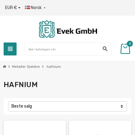
EUR €
Norsk

0
view_headline
search
chevron_right
chevron_right
Metaller Sjeldne
hafnium
HAFNIUM
Beste salg