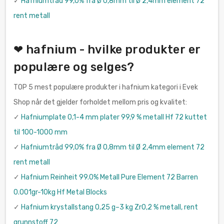
✓
Hafniumtråd 99,0% fra Ø 0,8mm til Ø 2,4mm element 72
rent metall
❤ hafnium - hvilke produkter er
populære og selges?
TOP 5 mest populære produkter i hafnium kategori i Evek
Shop når det gjelder forholdet mellom pris og kvalitet:
✓
Hafniumplate 0,1-4 mm plater 99,9 % metall Hf 72 kuttet
til 100-1000 mm
✓
Hafniumtråd 99,0% fra Ø 0,8mm til Ø 2,4mm element 72
rent metall
✓
Hafnium Reinheit 99.0% Metall Pure Element 72 Barren
0.001gr-10kg Hf Metal Blocks
✓
Hafnium krystallstang 0,25 g–3 kg Zr0,2 % metall, rent
grunnstoff 72