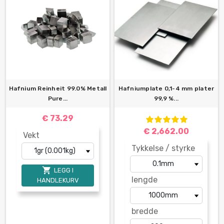
Hafnium Reinheit 99.0% Metall
Hafniumplate 0,1-4 mm plater
Pure...
99,9 %...
€ 73.29
€ 2,662.00
Vekt
Tykkelse / styrke

LEGG I
lengde
HANDLEKURV
bredde