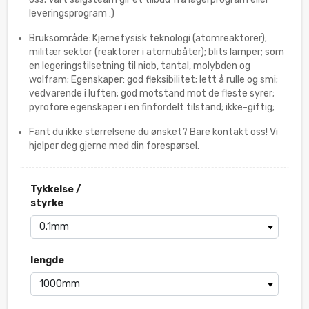
leveringsprogram :)
Bruksområde: Kjernefysisk teknologi (atomreaktorer);
militær sektor (reaktorer i atomubåter); blits lamper; som
en legeringstilsetning til niob, tantal, molybden og
wolfram; Egenskaper: god fleksibilitet; lett å rulle og smi;
vedvarende i luften; god motstand mot de fleste syrer;
pyrofore egenskaper i en finfordelt tilstand; ikke-giftig;
Fant du ikke størrelsene du ønsket? Bare kontakt oss! Vi
hjelper deg gjerne med din forespørsel.
Tykkelse /
styrke
lengde