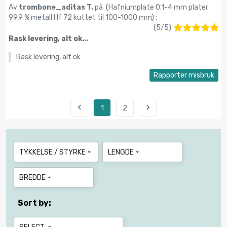
Av
trombone_aditas T.
på (
Hafniumplate 0,1-4 mm plater
99,9 % metall Hf 72 kuttet til 100-1000 mm
) :
(
5
/
5
)
Rask levering, alt ok...
Rask levering, alt ok
Rapporter misbruk


1
2
TYKKELSE / STYRKE
LENGDE


BREDDE

Sort by: