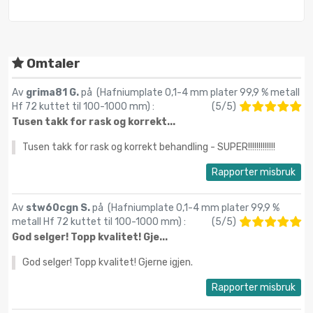
Omtaler
Av
grima81 G.
på (
Hafniumplate 0,1-4 mm plater 99,9 % metall
Hf 72 kuttet til 100-1000 mm
) :
(
5
/
5
)
Tusen takk for rask og korrekt...
Tusen takk for rask og korrekt behandling - SUPER!!!!!!!!!!!!!
Rapporter misbruk
Av
stw60cgn S.
på (
Hafniumplate 0,1-4 mm plater 99,9 %
metall Hf 72 kuttet til 100-1000 mm
) :
(
5
/
5
)
God selger! Topp kvalitet! Gje...
God selger! Topp kvalitet! Gjerne igjen.
Rapporter misbruk