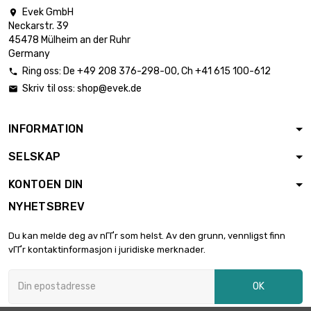
Evek GmbH

Neckarstr. 39
45478 Mülheim an der Ruhr
Germany
Ring oss:
De
+49 208 376-298-00
, Ch
+41 615 100-612

Skriv til oss:
shop@evek.de

INFORMATION
SELSKAP
KONTOEN DIN
NYHETSBREV
Du kan melde deg av nГҐr som helst. Av den grunn, vennligst finn
vГҐr kontaktinformasjon i juridiske merknader.
OK