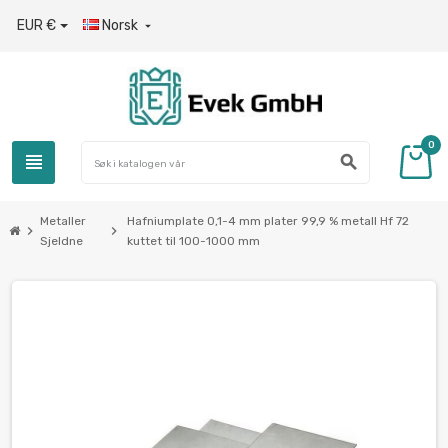
EUR €
Norsk

0
view_headline
search
Metaller
Hafniumplate 0,1-4 mm plater 99,9 % metall Hf 72
chevron_right
chevron_right
Sjeldne
kuttet til 100-1000 mm