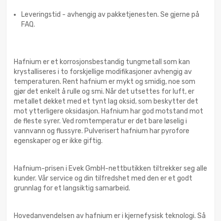
Leveringstid - avhengig av pakketjenesten. Se gjerne på
FAQ.
Hafnium er et korrosjonsbestandig tungmetall som kan
krystalliseres i to forskjellige modifikasjoner avhengig av
temperaturen. Rent hafnium er mykt og smidig, noe som
gjør det enkelt å rulle og smi. Når det utsettes for luft, er
metallet dekket med et tynt lag oksid, som beskytter det
mot ytterligere oksidasjon. Hafnium har god motstand mot
de fleste syrer. Ved romtemperatur er det bare løselig i
vannvann og flussyre. Pulverisert hafnium har pyrofore
egenskaper og er ikke giftig.
Hafnium-prisen i Evek GmbH-nettbutikken tiltrekker seg alle
kunder. Vår service og din tilfredshet med den er et godt
grunnlag for et langsiktig samarbeid.
Hovedanvendelsen av hafnium er i kjernefysisk teknologi. Så