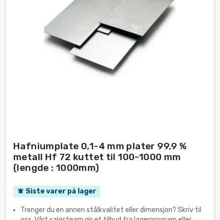
Hafniumplate 0,1-4 mm plater 99,9 %
metall Hf 72 kuttet til 100-1000 mm
(lengde : 1000mm)
Siste varer på lager
notifications_active
Trenger du en annen stålkvalitet eller dimensjon? Skriv til
oss. Vårt salgsteam gir et tilbud fra lagerprogram eller