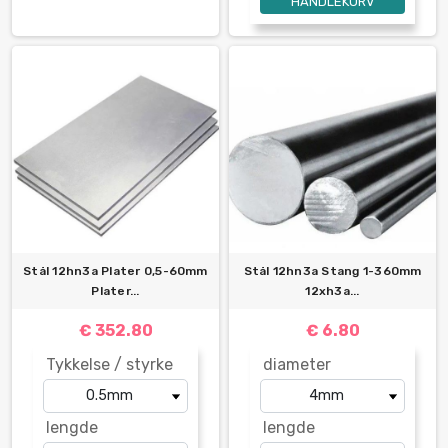
HANDLEKURV
Stål 12hn3a Plater 0,5-60mm
Stål 12hn3a Stang 1-360mm
Plater...
12xh3a...
€ 352.80
€ 6.80
Tykkelse / styrke
diameter
lengde
lengde