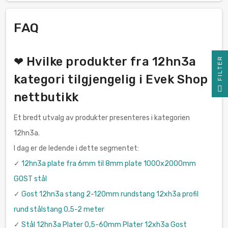
FAQ
❤ Hvilke produkter fra 12hn3a
R
kategori tilgjengelig i Evek Shop
F
I
L
T
E
nettbutikk
Et bredt utvalg av produkter presenteres i kategorien
12hn3a.
I dag er de ledende i dette segmentet:
✓
12hn3a plate fra 6mm til 8mm plate 1000x2000mm
GOST stål
✓
Gost 12hn3a stang 2-120mm rundstang 12xh3a profil
rund stålstang 0,5-2 meter
✓
Stål 12hn3a Plater 0,5-60mm Plater 12xh3a Gost