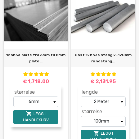
12hn3a plate fra 6mm til 8mm
Gost 12hn3a stang 2-120mm
plate...
rundstang...
€ 1,718.00
€ 2,131.95
størrelse
lengde
størrelse

LEGG I
HANDLEKURV

LEGG I