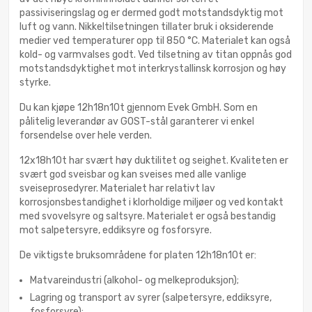
passiviseringslag og er dermed godt motstandsdyktig mot
luft og vann. Nikkeltilsetningen tillater bruk i oksiderende
medier ved temperaturer opp til 850 °C. Materialet kan også
kold- og varmvalses godt. Ved tilsetning av titan oppnås god
motstandsdyktighet mot interkrystallinsk korrosjon og høy
styrke.
Du kan kjøpe 12h18n10t gjennom Evek GmbH. Som en
pålitelig leverandør av GOST-stål garanterer vi enkel
forsendelse over hele verden.
12x18h10t har svært høy duktilitet og seighet. Kvaliteten er
svært god sveisbar og kan sveises med alle vanlige
sveiseprosedyrer. Materialet har relativt lav
korrosjonsbestandighet i klorholdige miljøer og ved kontakt
med svovelsyre og saltsyre. Materialet er også bestandig
mot salpetersyre, eddiksyre og fosforsyre.
De viktigste bruksområdene for platen 12h18n10t er:
Matvareindustri (alkohol- og melkeproduksjon);
Lagring og transport av syrer (salpetersyre, eddiksyre,
fosforsyre);