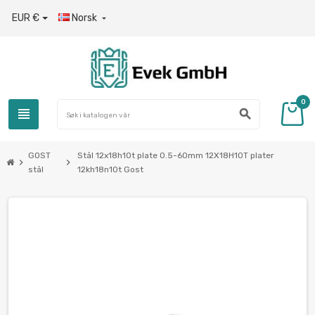
EUR €
Norsk

0
view_headline
search
GOST
Stål 12x18h10t plate 0.5-60mm 12Х18Н10Т plater
chevron_right
chevron_right
stål
12kh18n10t Gost