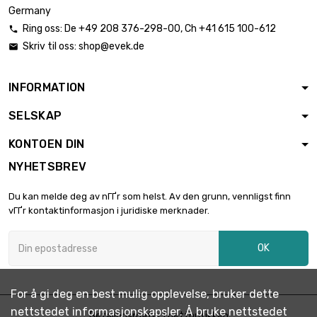
Germany
Ring oss:
De
+49 208 376-298-00
, Ch
+41 615 100-612

Skriv til oss:
shop@evek.de

INFORMATION
SELSKAP
KONTOEN DIN
NYHETSBREV
Du kan melde deg av nГҐr som helst. Av den grunn, vennligst finn
vГҐr kontaktinformasjon i juridiske merknader.
OK
For å gi deg en best mulig opplevelse, bruker dette
nettstedet informasjonskapsler. Å bruke nettstedet
Betalingsmåter i nettbutikken