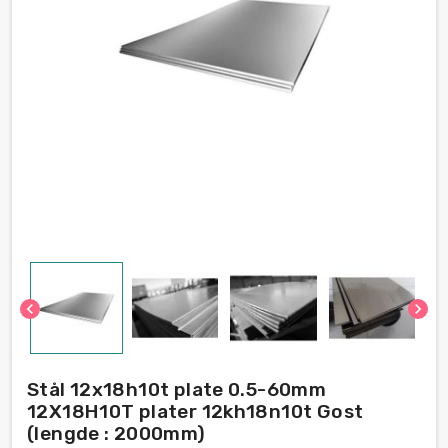
chevron_left
chevron_right
Stål 12x18h10t plate 0.5-60mm
12Х18Н10Т plater 12kh18n10t Gost
(lengde : 2000mm)