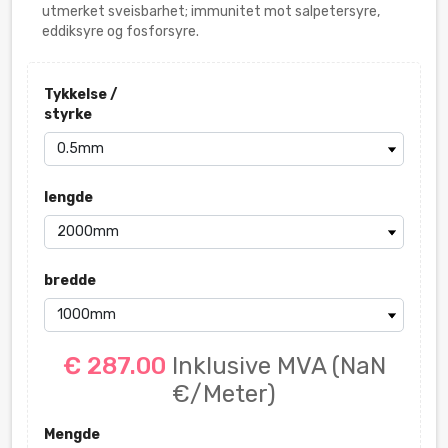
utmerket sveisbarhet; immunitet mot salpetersyre,
eddiksyre og fosforsyre.
Tykkelse /
styrke
lengde
bredde
€ 287.00
Inklusive MVA
(NaN
€/Meter)
Mengde