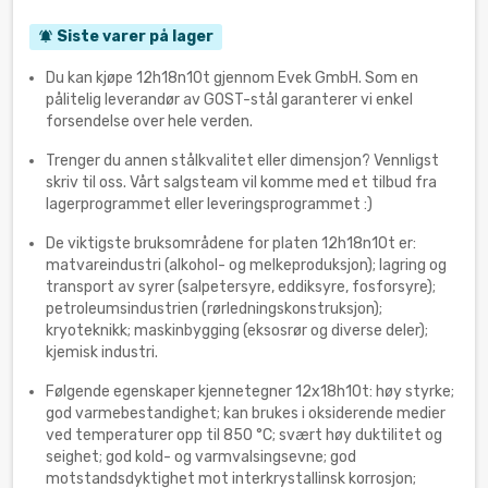
Siste varer på lager
notifications_active
Du kan kjøpe 12h18n10t gjennom Evek GmbH. Som en
pålitelig leverandør av GOST-stål garanterer vi enkel
forsendelse over hele verden.
Trenger du annen stålkvalitet eller dimensjon? Vennligst
skriv til oss. Vårt salgsteam vil komme med et tilbud fra
lagerprogrammet eller leveringsprogrammet :)
De viktigste bruksområdene for platen 12h18n10t er:
matvareindustri (alkohol- og melkeproduksjon); lagring og
transport av syrer (salpetersyre, eddiksyre, fosforsyre);
petroleumsindustrien (rørledningskonstruksjon);
kryoteknikk; maskinbygging (eksosrør og diverse deler);
kjemisk industri.
Følgende egenskaper kjennetegner 12x18h10t: høy styrke;
god varmebestandighet; kan brukes i oksiderende medier
ved temperaturer opp til 850 °C; svært høy duktilitet og
seighet; god kold- og varmvalsingsevne; god
motstandsdyktighet mot interkrystallinsk korrosjon;