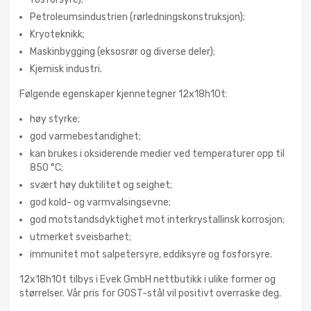
Petroleumsindustrien (rørledningskonstruksjon);
Kryoteknikk;
Maskinbygging (eksosrør og diverse deler);
Kjemisk industri.
Følgende egenskaper kjennetegner 12x18h10t:
høy styrke;
god varmebestandighet;
kan brukes i oksiderende medier ved temperaturer opp til
850 °C;
svært høy duktilitet og seighet;
god kold- og varmvalsingsevne;
god motstandsdyktighet mot interkrystallinsk korrosjon;
utmerket sveisbarhet;
immunitet mot salpetersyre, eddiksyre og fosforsyre.
12x18h10t tilbys i Evek GmbH nettbutikk i ulike former og
størrelser. Vår pris for GOST-stål vil positivt overraske deg.