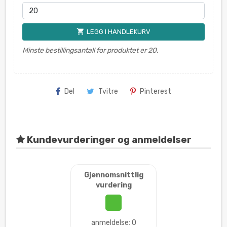
shopping_cart
LEGG I HANDLEKURV
Minste bestillingsantall for produktet er 20.
Del
Tvitre
Pinterest
Kundevurderinger og anmeldelser
Gjennomsnittlig
vurdering
anmeldelse: 0