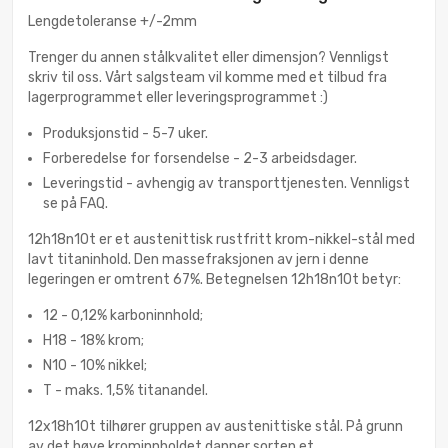
Lengdetoleranse +/-2mm
Trenger du annen stålkvalitet eller dimensjon? Vennligst
skriv til oss. Vårt salgsteam vil komme med et tilbud fra
lagerprogrammet eller leveringsprogrammet :)
Produksjonstid - 5-7 uker.
Forberedelse for forsendelse - 2-3 arbeidsdager.
Leveringstid - avhengig av transporttjenesten. Vennligst
se på FAQ.
12h18n10t er et austenittisk rustfritt krom-nikkel-stål med
lavt titaninhold. Den massefraksjonen av jern i denne
legeringen er omtrent 67%. Betegnelsen 12h18n10t betyr:
12 - 0,12% karboninnhold;
H18 - 18% krom;
N10 - 10% nikkel;
T - maks. 1,5% titanandel.
12x18h10t tilhører gruppen av austenittiske stål. På grunn
av det høye krominnholdet danner sorten et