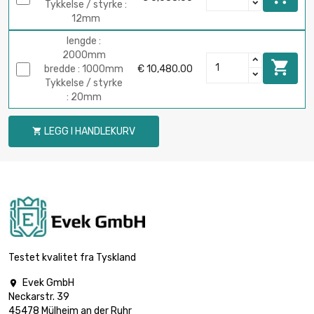
Tykkelse / styrke :
12mm
lengde :
2000mm

bredde : 1000mm
€ 10,480.00
Tykkelse / styrke
: 20mm
LEGG I HANDLEKURV

Testet kvalitet fra Tyskland
Evek GmbH

Neckarstr. 39
45478 Mülheim an der Ruhr