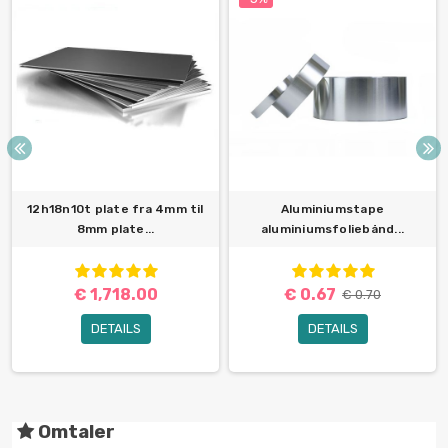
12h18n10t plate fra 4mm til
Aluminiumstape
8mm plate...
aluminiumsfoliebånd...
€ 1,718.00
€ 0.67
€ 0.70
DETAILS
DETAILS
Omtaler