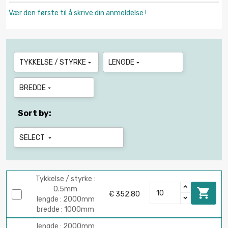
Vær den første til å skrive din anmeldelse !
TYKKELSE / STYRKE
LENGDE


BREDDE

Sort by:
SELECT

Tykkelse / styrke :
0.5mm

€ 352.80
lengde : 2000mm
bredde : 1000mm
lengde : 2000mm