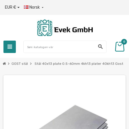
EUR €
Norsk

0
view_headline
search
chevron_right
chevron_right
GOST stål
Stål 40x13 plate 0.5-60mm 4kh13 plater 40kh13 Gost