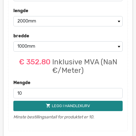
lengde
bredde
€ 352.80
Inklusive MVA
(NaN
€/Meter)
Mengde
shopping_cart
LEGG I HANDLEKURV
Minste bestillingsantall for produktet er 10.