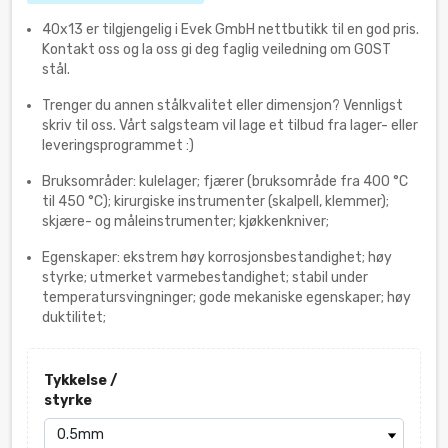
40x13 er tilgjengelig i Evek GmbH nettbutikk til en god pris.
Kontakt oss og la oss gi deg faglig veiledning om GOST
stål.
Trenger du annen stålkvalitet eller dimensjon? Vennligst
skriv til oss. Vårt salgsteam vil lage et tilbud fra lager- eller
leveringsprogrammet :)
Bruksområder: kulelager; fjærer (bruksområde fra 400 °С
til 450 °С); kirurgiske instrumenter (skalpell, klemmer);
skjære- og måleinstrumenter; kjøkkenkniver;
Egenskaper: ekstrem høy korrosjonsbestandighet; høy
styrke; utmerket varmebestandighet; stabil under
temperatursvingninger; gode mekaniske egenskaper; høy
duktilitet;
Tykkelse /
styrke