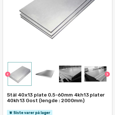
chevron_left
chevron_right
Stål 40x13 plate 0.5-60mm 4kh13 plater
40kh13 Gost (lengde : 2000mm)
Siste varer på lager
notifications_active