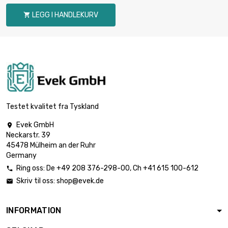
LEGG I HANDLEKURV

Testet kvalitet fra Tyskland
Evek GmbH

Neckarstr. 39
45478 Mülheim an der Ruhr
Germany
Ring oss:
De
+49 208 376-298-00
, Ch
+41 615 100-612

Skriv til oss:
shop@evek.de

INFORMATION