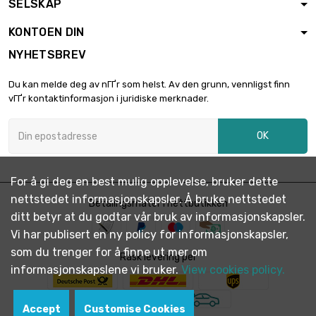
SELSKAP
KONTOEN DIN
NYHETSBREV
Du kan melde deg av nГҐr som helst. Av den grunn, vennligst finn
vГҐr kontaktinformasjon i juridiske merknader.
OK
For å gi deg en best mulig opplevelse, bruker dette
nettstedet informasjonskapsler. Å bruke nettstedet
Betalingsmåter i nettbutikken
ditt betyr at du godtar vår bruk av informasjonskapsler.
Vi har publisert en ny policy for informasjonskapsler,
som du trenger for å finne ut mer om
Rask levering per
informasjonskapslene vi bruker.
View cookies policy.
Accept
Customise Cookies