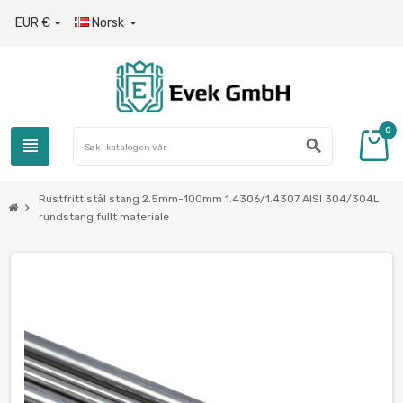
EUR €
Norsk

0
view_headline
search
Rustfritt stål stang 2.5mm-100mm 1.4306/1.4307 AISI 304/304L
chevron_right
rundstang fullt materiale