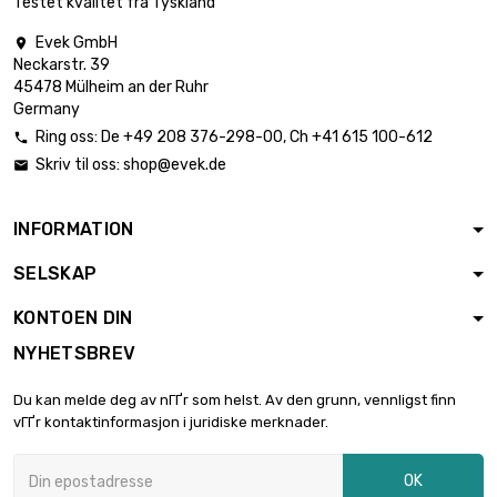
Testet kvalitet fra Tyskland
Evek GmbH

Neckarstr. 39
lengde : 1 Meter

€ 41.90
45478 Mülheim an der Ruhr
diameter : 15mm
Germany
Ring oss:
De
+49 208 376-298-00
, Ch
+41 615 100-612

Skriv til oss:
shop@evek.de

lengde : 1 Meter

€ 47.70
diameter : 16mm
INFORMATION
SELSKAP
lengde : 1 Meter

€ 53.80
diameter : 17mm
KONTOEN DIN
NYHETSBREV
lengde : 1 Meter

€ 60.30
Du kan melde deg av nГҐr som helst. Av den grunn, vennligst finn
diameter : 18mm
vГҐr kontaktinformasjon i juridiske merknader.
OK
lengde : 1 Meter

€ 80.00