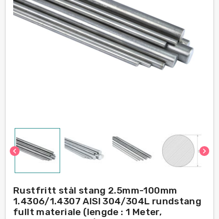
chevron_left
chevron_right
Rustfritt stål stang 2.5mm-100mm
1.4306/1.4307 AISI 304/304L rundstang
fullt materiale (lengde : 1 Meter,