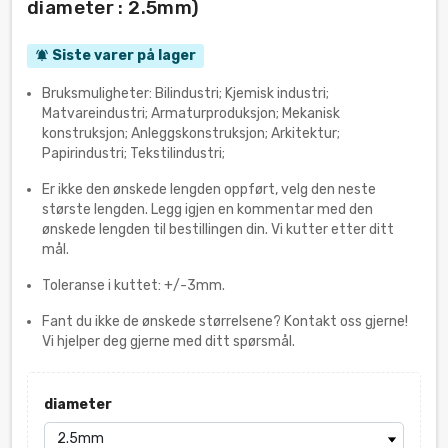
diameter : 2.5mm)
Siste varer på lager
notifications_active
Bruksmuligheter: Bilindustri; Kjemisk industri;
Matvareindustri; Armaturproduksjon; Mekanisk
konstruksjon; Anleggskonstruksjon; Arkitektur;
Papirindustri; Tekstilindustri;
Er ikke den ønskede lengden oppført, velg den neste
største lengden. Legg igjen en kommentar med den
ønskede lengden til bestillingen din. Vi kutter etter ditt
mål.
Toleranse i kuttet: +/-3mm.
Fant du ikke de ønskede størrelsene? Kontakt oss gjerne!
Vi hjelper deg gjerne med ditt spørsmål.
diameter