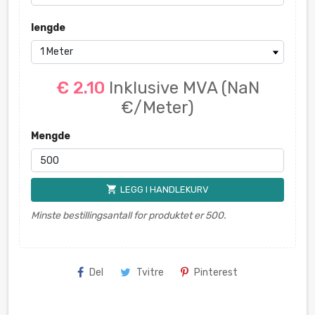
lengde
€ 2.10
Inklusive MVA
(NaN
€/Meter)
Mengde
shopping_cart
LEGG I HANDLEKURV
Minste bestillingsantall for produktet er 500.
Del
Tvitre
Pinterest