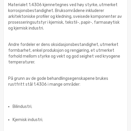
Materialet 1.4306 kjennetegnes ved høy styrke, utmerket
korrosjonsbestandighet. Bruksområdene inkluderer
arkitektoniske profiler og kledning, sveisede komponenter av
prosesseringsutstyr i kjemisk, tekstil-, papir-, farmasøytisk
og kjemisk industri.
Andre fordeler er dens oksidasjonsbestandighet, utmerket
formbarhet, enkel produksjon og rengjøring, et utmerket
forhold mellom styrke og vekt og god seighet ved kryogene
temperaturer.
På grunn av de gode behandlingsegenskapene brukes
rustfritt stål 1.4306 i mange områder:
Bilindustri;
Kjemisk industri;