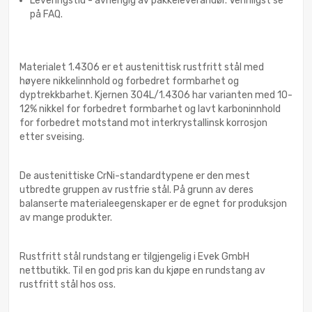
Leveringstid - avhengig av pakkeleverandør. Vennligst se
på FAQ.
Materialet 1.4306 er et austenittisk rustfritt stål med
høyere nikkelinnhold og forbedret formbarhet og
dyptrekkbarhet. Kjernen 304L/1.4306 har varianten med 10-
12% nikkel for forbedret formbarhet og lavt karboninnhold
for forbedret motstand mot interkrystallinsk korrosjon
etter sveising.
De austenittiske CrNi-standardtypene er den mest
utbredte gruppen av rustfrie stål. På grunn av deres
balanserte materialeegenskaper er de egnet for produksjon
av mange produkter.
Rustfritt stål rundstang er tilgjengelig i Evek GmbH
nettbutikk. Til en god pris kan du kjøpe en rundstang av
rustfritt stål hos oss.