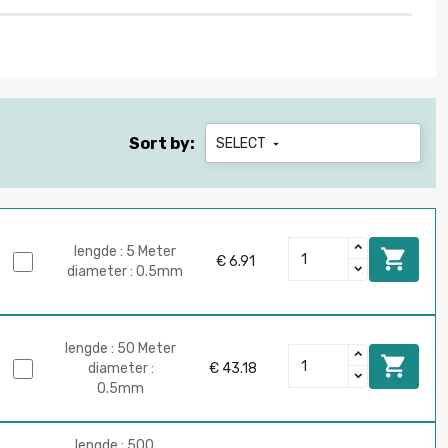
Sort by:
SELECT

lengde : 5 Meter

€ 6.91
diameter : 0.5mm
lengde : 50 Meter

diameter :
€ 43.18
0.5mm
lengde : 500