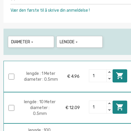
Vær den første til å skrive din anmeldelse !
DIAMETER
LENGDE


lengde : 1 Meter

€ 4.96
diameter : 0.5mm
lengde : 10 Meter

diameter :
€ 12.09
0.5mm
lengde : 100