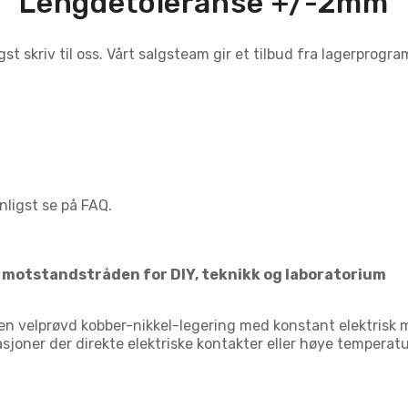
Lengdetoleranse +/-2mm
t skriv til oss. Vårt salgsteam gir et tilbud fra lagerprogra
nligst se på FAQ.
e motstandstråden for DIY, teknikk og laboratorium
n velprøvd kobber-nikkel-legering med konstant elektrisk 
kasjoner der direkte elektriske kontakter eller høye temperat