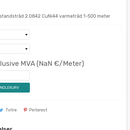
standstråd 2.0842 CuNi44 varmetråd 1-500 meter
klusive MVA
(NaN €/Meter)
ANDLEKURV
Tvitre
Pinterest
elser