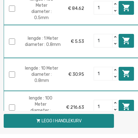
Meter

€ 84.62
diameter :
0.5mm
lengde : 1 Meter

€ 5.53
diameter : 0.8mm
lengde : 10 Meter

diameter :
€ 30.95
0.8mm
lengde : 100
Meter

€ 216.63
diameter :
0.8mm
LEGG I HANDLEKURV

lengde : 1 Meter