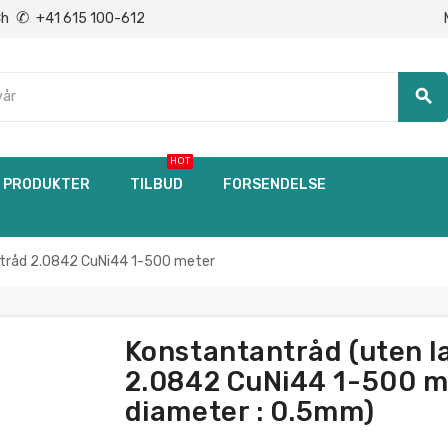
✆
Ch
+41 615 100-612
search
HOT
PRODUKTER
TILBUD
FORSENDELSE
tråd 2.0842 CuNi44 1-500 meter
Konstantantråd (uten 
2.0842 CuNi44 1-500 me
diameter : 0.5mm)