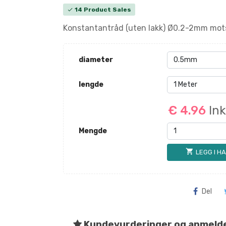
14 Product Sales
check
Konstantantråd (uten lakk) Ø0.2-2mm mot
diameter
lengde
€ 4.96
In
Mengde
shopping_cart
LEGG I H
Del
Kundevurderinger og anmeld