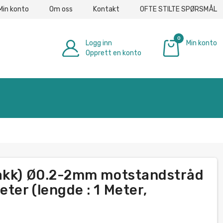
Min konto
Om oss
Kontakt
OFTE STILTE SPØRSMÅL
0
Logg inn
Min konto
Opprett en konto
€ 0.00
lakk) Ø0.2-2mm motstandstråd
ter (lengde : 1 Meter,