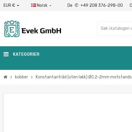
✆
EUR €
Norsk
De
+49 208 376-298-00

KATEGORIER
kobber
Konstantantråd (uten lakk) Ø0.2-2mm motstands
chevron_right
chevron_right