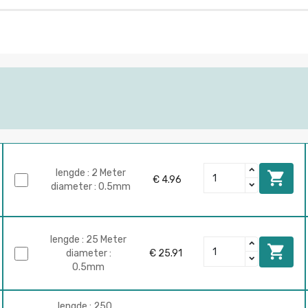
lengde : 2 Meter

€ 4.96
diameter : 0.5mm
lengde : 25 Meter

diameter :
€ 25.91
0.5mm
lengde : 250