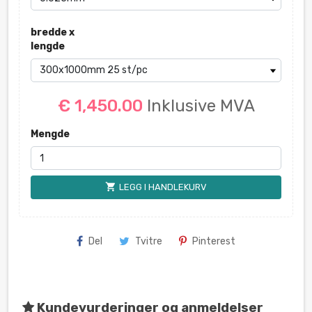
bredde x
lengde
€ 1,450.00
Inklusive MVA
Mengde
shopping_cart
LEGG I HANDLEKURV
Del
Tvitre
Pinterest
Kundevurderinger og anmeldelser