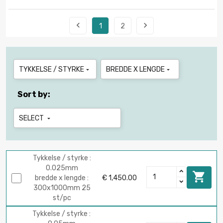


1
2
TYKKELSE / STYRKE
BREDDE X LENGDE


Sort by:
SELECT

Tykkelse / styrke :
0.025mm

bredde x lengde :
€ 1,450.00
300х1000mm 25
st/pc
Tykkelse / styrke :