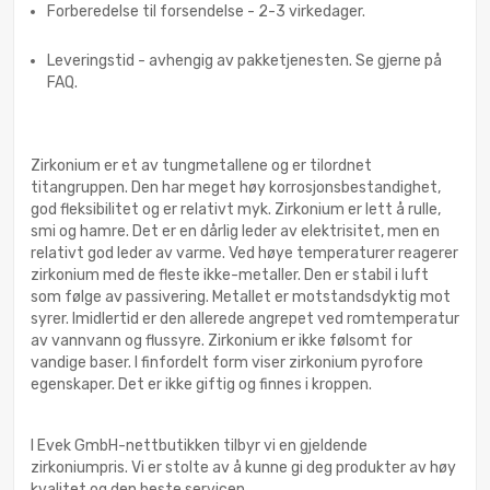
Forberedelse til forsendelse - 2-3 virkedager.
Leveringstid - avhengig av pakketjenesten. Se gjerne på
FAQ.
Zirkonium er et av tungmetallene og er tilordnet
titangruppen. Den har meget høy korrosjonsbestandighet,
god fleksibilitet og er relativt myk. Zirkonium er lett å rulle,
smi og hamre. Det er en dårlig leder av elektrisitet, men en
relativt god leder av varme. Ved høye temperaturer reagerer
zirkonium med de fleste ikke-metaller. Den er stabil i luft
som følge av passivering. Metallet er motstandsdyktig mot
syrer. Imidlertid er den allerede angrepet ved romtemperatur
av vannvann og flussyre. Zirkonium er ikke følsomt for
vandige baser. I finfordelt form viser zirkonium pyrofore
egenskaper. Det er ikke giftig og finnes i kroppen.
I Evek GmbH-nettbutikken tilbyr vi en gjeldende
zirkoniumpris. Vi er stolte av å kunne gi deg produkter av høy
kvalitet og den beste servicen.