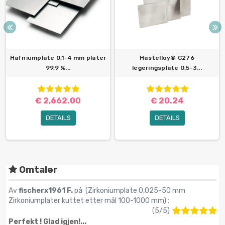
Hafniumplate 0,1-4 mm plater
Hastelloy® C276
99,9 %...
legeringsplate 0,5-3...
€ 2,662.00
€ 20.24
DETAILS
DETAILS
Omtaler
Av
fischerx1961 F.
på (
Zirkoniumplate 0,025-50 mm
Zirkoniumplater kuttet etter mål 100-1000 mm
) :
(
5
/
5
)
Perfekt ! Glad igjen!...