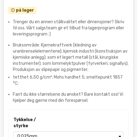
på lager
error_outline
Trenger du en annen stålkvalitet eller dimensjoner? Skriv
til oss. Vårt salgsteam gir et tilbud fra lagerprogram eller
leveringsprogram :)
Bruksområde: Kjernekraftverk (kledning av
uranbrenselelementene); kjemisk industri (konstruksjon av
kjemiske anlegg); som et legert metall (stål, kirurgiske
instrumenter); som lommelyktpulver (fyrverkeri, signallys);
Produksjon av slipepapir og pigmenter;
tetthet 6,50 g/cm³; Mohs hardhet 5; smeltepunkt 1857
°C;
Fant du ikke størrelsene du ønsket? Bare kontakt oss! Vi
hjelper deg gjerne med din forespørsel.
Tykkelse /
styrke