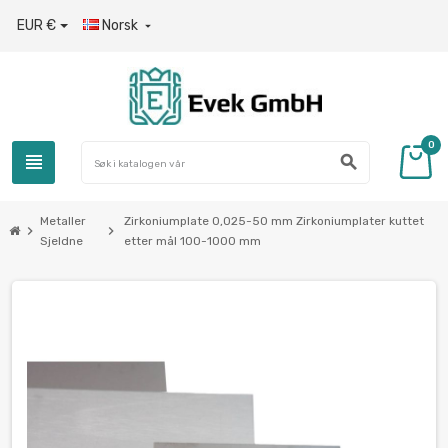
EUR €
Norsk

0
view_headline
search
Metaller
Zirkoniumplate 0,025-50 mm Zirkoniumplater kuttet
chevron_right
chevron_right
Sjeldne
etter mål 100-1000 mm