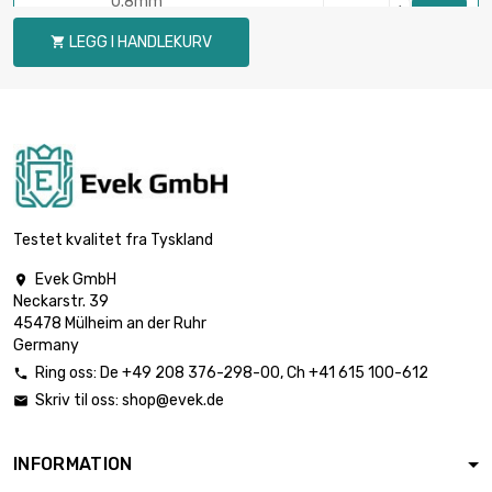
0.8mm

bredde x lengde :
€ 2,851.20
LEGG I HANDLEKURV

300х1000mm 2
st/pc
Tykkelse / styrke :
1.2mm

bredde x lengde :
€ 2,471.00
200х1000mm 2
st/pc
Tykkelse / styrke :
Testet kvalitet fra Tyskland
1.2mm

€ 1,853.30
bredde x lengde :
Evek GmbH

300х1000mm
Neckarstr. 39
45478 Mülheim an der Ruhr
Tykkelse / styrke :
Germany
1.6mm

€ 1,647.40
bredde x lengde :
Ring oss:
De
+49 208 376-298-00
, Ch
+41 615 100-612

200х1000mm
Skriv til oss:
shop@evek.de

Tykkelse / styrke :
1.6mm

INFORMATION
€ 2,471.00
bredde x lengde :