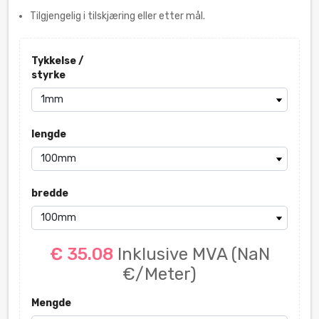
Tilgjengelig i tilskjæring eller etter mål.
Tykkelse /
styrke
lengde
bredde
€ 35.08
Inklusive MVA
(NaN
€/Meter)
Mengde