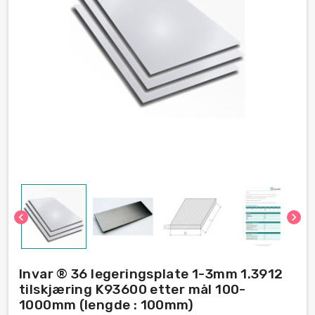
chevron_left
chevron_right
Invar ® 36 legeringsplate 1-3mm 1.3912
tilskjæring K93600 etter mål 100-
1000mm (lengde : 100mm)