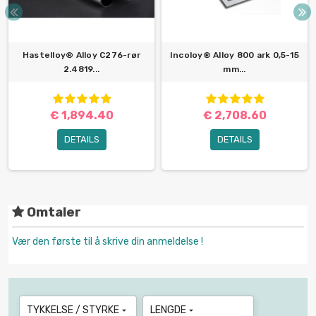
Hastelloy® Alloy C276-rør
Incoloy® Alloy 800 ark 0,5-15
2.4819...
mm...
€ 1,894.40
€ 2,708.60
DETAILS
DETAILS
Omtaler
Vær den første til å skrive din anmeldelse !
TYKKELSE / STYRKE
LENGDE

