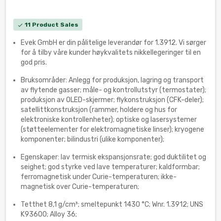
11 Product Sales
check
Evek GmbH er din pålitelige leverandør for 1.3912. Vi sørger
for å tilby våre kunder høykvalitets nikkellegeringer til en
god pris.
Bruksområder: Anlegg for produksjon, lagring og transport
av flytende gasser; måle- og kontrollutstyr (termostater);
produksjon av OLED-skjermer; flykonstruksjon (CFK-deler);
satellittkonstruksjon (rammer, holdere og hus for
elektroniske kontrollenheter); optiske og lasersystemer
(støtteelementer for elektromagnetiske linser); kryogene
komponenter; bilindustri (ulike komponenter);
Egenskaper: lav termisk ekspansjonsrate; god duktilitet og
seighet; god styrke ved lave temperaturer; kaldformbar;
ferromagnetisk under Curie-temperaturen; ikke-
magnetisk over Curie-temperaturen;
Tetthet 8,1 g/cm³; smeltepunkt 1430 °C; Wnr. 1.3912; UNS
K93600; Alloy 36;