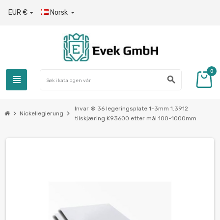
EUR €
Norsk

0
view_headline
search
Invar ® 36 legeringsplate 1-3mm 1.3912
chevron_right
chevron_right
Nickellegierung
tilskjæring K93600 etter mål 100-1000mm