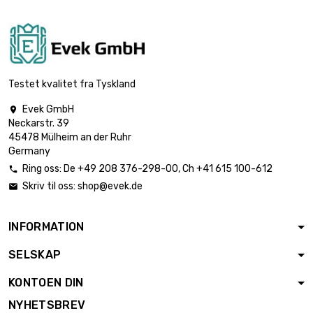

€ 157.82
Tykkelse / styrke :
1mm
bredde : 100mm
lengde : 500mm

€ 175.36
Tykkelse / styrke :
Testet kvalitet fra Tyskland
1mm
Evek GmbH

bredde : 100mm
Neckarstr. 39
lengde : 600mm

€ 210.44
45478 Mülheim an der Ruhr
Tykkelse / styrke :
Germany
1mm
Ring oss:
De
+49 208 376-298-00
, Ch
+41 615 100-612

bredde : 100mm
Skriv til oss:
shop@evek.de

lengde : 700mm

€ 245.50
Tykkelse / styrke :
1mm
INFORMATION
bredde : 100mm
SELSKAP
lengde : 800mm

€ 280.58
Tykkelse / styrke :
KONTOEN DIN
1mm
NYHETSBREV
bredde : 100mm