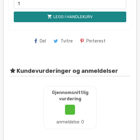
shopping_cart
LEGG I HANDLEKURV
Del
Tvitre
Pinterest
Kundevurderinger og anmeldelser
Gjennomsnittlig
vurdering
anmeldelse: 0