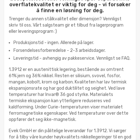
overflatekvalitet er viktig for deg - vi forsøker
å finne en løsning for deg.
Trenger du annen stålkvalitet eller dimensjon? Vennligst
skriv til oss. Vårt salgsteam gir et tilbud fra lagerprogram
eller leveringsprogram :)
Produksjonstid - ingen. Allerede på lager.
Forsendelsesforberedelse - 2-3 arbeidsdager.
Leveringstid - avhengig av pakkeservice. Vennligst se FAQ.
1.3912 er en austenittisk legering, bestående av omtrent
61% jern og 36% nikkel. Resten er silisium, svovel, fosfor,
mangan, kobolt, krom og karbon. Kvaliteten har lav termisk
ekspansjonsrate og har god duktilitet og seighet. Ved lave
temperaturer har Invar® 36 god styrke. Materialets
termiske ekspansjon kan ytterligere reduseres ved
kaldforming. Under Curie-temperaturen viser materialet
ferromagnetiske egenskaper. Ved temperaturer over dette
oppfører det seg ikke-magnetisk.
Evek GmbH er din pålitelige leverandør for 1.3912. Vi sørger
for å tilby våre kunder høykvalitets nikkellegeringer til en god