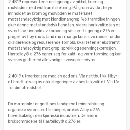
2.4819 representerer en legering av nikkel, krom og
molybden med wolframtilsetning. På grunn av det høye
innholdet av krom og molybden er materialet
motstandsdyktig mot kloridionangrep. Wolframtilsetningen
øker denne motstandsdyktigheten. Videre har kvaliteten et
svært lavt innhold av karbon og silisium. Legering c276 er
preget av høy motstand mot mange korrosive medier under
oksiderende og reduserende forhold. Kvaliteten er ekstremt
motstandsdyktig mot grop, sprekk og spenningskorrosjon.
Hastelloy® c 276 egner seg for kald- og varmforming og kan
sveises godt med alle vanlige sveiseprosedyrer.
2.4819 utmerker seg med en god pris. Vår nettbutikk tilbyr
et bredt utvalg av nikkellegeringer av beste kvalitet. Vi står
for din tilfredshet.
Da materialet er godt bestandig mot mineralske og
organiske syrer samt løsninger, brukes Alloy c276
hovedsakelig i den kjemiske industrien. De andre
bruksområdene til Hastelloy® c 276 er: