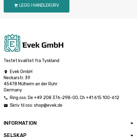
LEGG I HANDLEKURV

Testet kvalitet fra Tyskland
Evek GmbH

Neckarstr. 39
45478 Mülheim an der Ruhr
Germany
Ring oss:
De
+49 208 376-298-00
, Ch
+41 615 100-612

Skriv til oss:
shop@evek.de

INFORMATION
SELSKAP