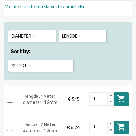
Vær den første til å skrive din anmeldelse !
DIAMETER
LENGDE


Sort by:
SELECT

lengde : 1 Meter

€ 5.15
diameter : 1.2mm
lengde : 2 Meter

€ 8.24
diameter : 1.2mm