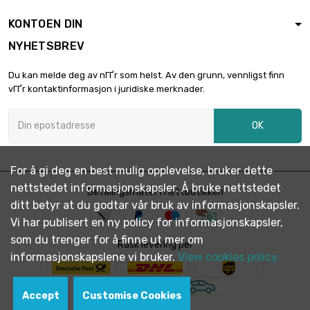
KONTOEN DIN
NYHETSBREV
Du kan melde deg av nГҐr som helst. Av den grunn, vennligst finn
vГҐr kontaktinformasjon i juridiske merknader.
OK
For å gi deg en best mulig opplevelse, bruker dette
nettstedet informasjonskapsler. Å bruke nettstedet
Betalingsmåter i nettbutikken
ditt betyr at du godtar vår bruk av informasjonskapsler.
Vi har publisert en ny policy for informasjonskapsler,
som du trenger for å finne ut mer om
Rask levering per
informasjonskapslene vi bruker.
View cookies policy.
Accept
Customise Cookies