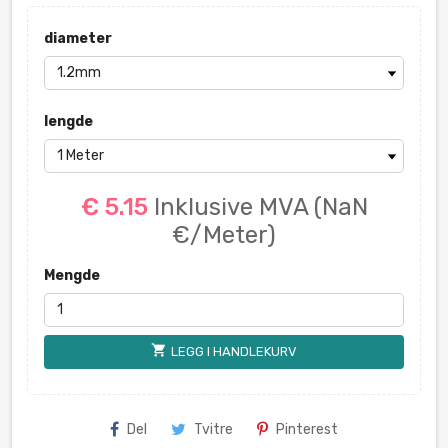
diameter
lengde
€ 5.15
Inklusive MVA
(NaN
€/Meter)
Mengde
shopping_cart
LEGG I HANDLEKURV
Del
Tvitre
Pinterest