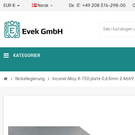
✆
EUR €
Norsk
De
+49 208 376-298-00

KATEGORIER
Nickellegierung
Inconel Alloy X-750 plate 0,63mm 2.4669
chevron_right
chevron_right