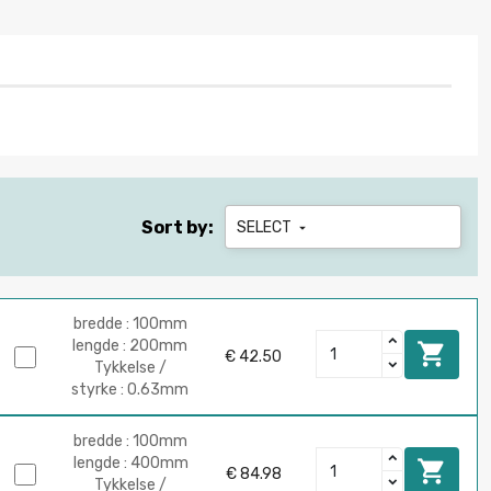
Sort by:
SELECT

bredde : 100mm
lengde : 200mm

€ 42.50
Tykkelse /
styrke : 0.63mm
bredde : 100mm
lengde : 400mm

€ 84.98
Tykkelse /