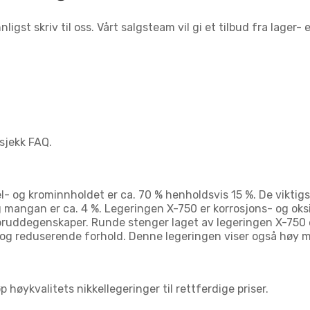
gst skriv til oss. Vårt salgsteam vil gi et tilbud fra lager- 
sjekk FAQ.
- og krominnholdet er ca. 70 % henholdsvis 15 %. De viktigst
og mangan er ca. 4 %. Legeringen X-750 er korrosjons- og o
ypbruddegenskaper. Runde stenger laget av legeringen X-750
 og reduserende forhold. Denne legeringen viser også høy m
 høykvalitets nikkellegeringer til rettferdige priser.