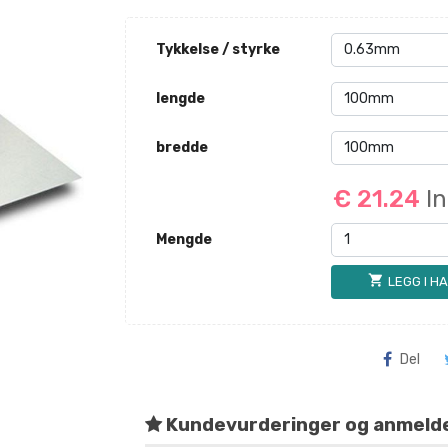
Tykkelse / styrke
lengde
bredde
€ 21.24
I
Mengde
shopping_cart
LEGG I H
Del
Kundevurderinger og anmeld