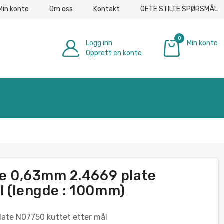
Min konto
Om oss
Kontakt
OFTE STILTE SPØRSMÅL
0
Logg inn
Min konto
Opprett en konto
€ 0.00
ate 0,63mm 2.4669 plate
l (lengde : 100mm)
late N07750 kuttet etter mål