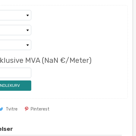
nklusive MVA
(NaN €/Meter)
ANDLEKURV
Tvitre
Pinterest
elser