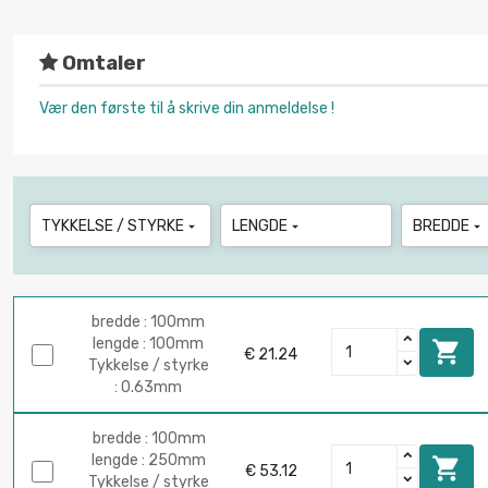
Omtaler
Vær den første til å skrive din anmeldelse !
TYKKELSE / STYRKE
LENGDE
BREDDE



bredde : 100mm
lengde : 100mm

€ 21.24
Tykkelse / styrke
: 0.63mm
bredde : 100mm
lengde : 250mm

€ 53.12
Tykkelse / styrke