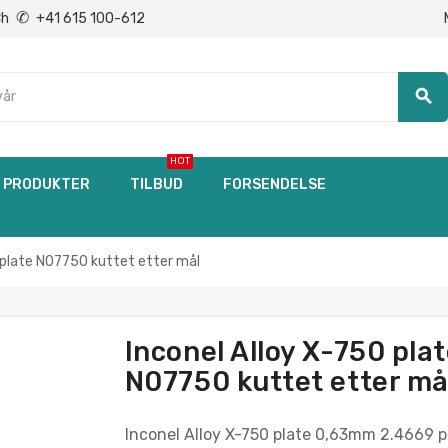
✆
Ch
+41 615 100-612
search
HOT
PRODUKTER
TILBUD
FORSENDELSE
 plate N07750 kuttet etter mål
Inconel Alloy X-750 pl
N07750 kuttet etter må
Inconel Alloy X-750 plate 0,63mm 2.4669 p