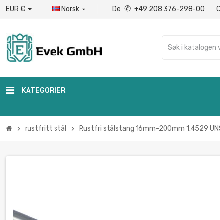
✆
EUR €
Norsk
De
+49 208 376-298-00

KATEGORIER
rustfritt stål
Rustfri stålstang 16mm-200mm 1.4529 UNS
chevron_right
chevron_right