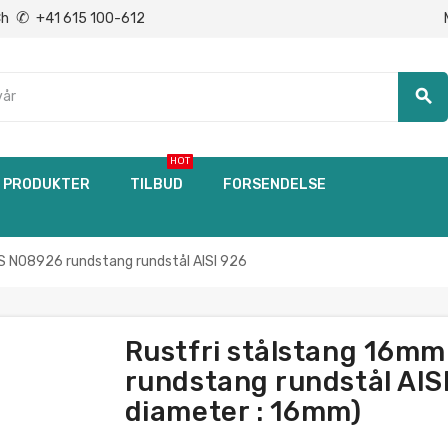
✆
Ch
+41 615 100-612
search
HOT
PRODUKTER
TILBUD
FORSENDELSE
 N08926 rundstang rundstål AISI 926
Rustfri stålstang 16
rundstang rundstål AISI
diameter : 16mm)