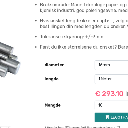
Bruksområde: Marin teknologi; papir- og
kjemisk industri; god poleringsevne; medi
Hvis ønsket lengde ikke er oppført, vel
bestillingen din med lengden du ønsker. V
Toleranse i skjæring: +/-3mm.
Fant du ikke størrelsene du ønsket? Bare 
diameter
lengde
€ 293.10
Mengde
shopping_cart
LEGG I H
Minste bestillingsantall for produktet er 10.