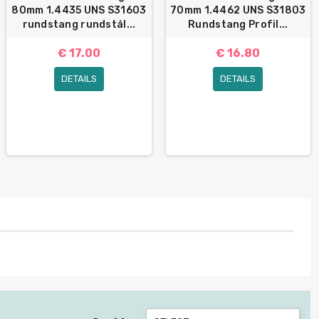
80mm 1.4435 UNS S31603
70mm 1.4462 UNS S31803
rundstang rundstål...
Rundstang Profil...
€ 17.00
€ 16.80
DETAILS
DETAILS