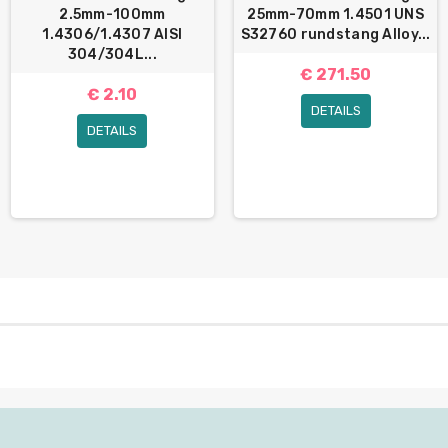
2.5mm-100mm
25mm-70mm 1.4501 UNS
1.4306/1.4307 AISI
S32760 rundstang Alloy...
304/304L...
€ 271.50
€ 2.10
DETAILS
DETAILS