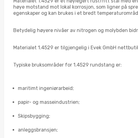
Materialet 1.4529 er et høylegert rustfritt stål med e
høye motstand mot lokal korrosjon, som ligner på spre
egenskaper og kan brukes i et bredt temperaturområd
Betydelig høyere nivåer av nitrogen og molybden bidra
Materialet 1.4529 er tilgjengelig i Evek GmbH nettbuti
Typiske bruksområder for 1.4529 rundstang er:
maritimt ingeniørarbeid;
papir- og masseindustrien;
Skipsbygging;
anleggsbransjen;