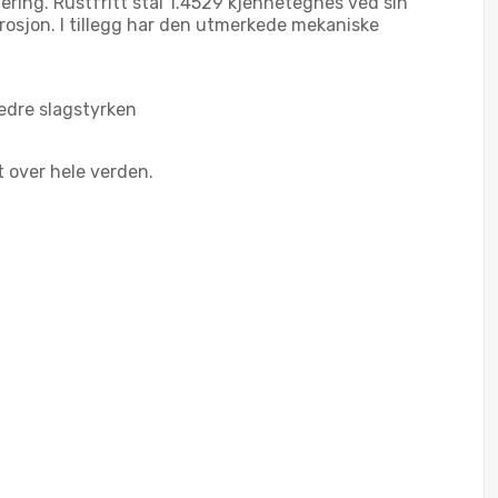
gering. Rustfritt stål 1.4529 kjennetegnes ved sin
rosjon. I tillegg har den utmerkede mekaniske
bedre slagstyrken
t over hele verden.