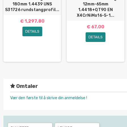
180mm 1.4439 UNS
12mm-65mm
S31726 rundstangprofil...
1.4418+QT90 EN
X4CrNiMo16-5-1...
€ 1,297.80
€ 67.00
DETAILS
DETAILS
Omtaler
Vær den første til å skrive din anmeldelse !