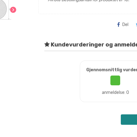
chevron_right
Del
Kundevurderinger og anmeld
Gjennomsnittlig vurde
anmeldelse: 0