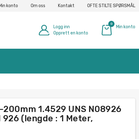
Min konto
Om oss
Kontakt
OFTE STILTE SPØRSMÅL
0
Logg inn
Min konto
Opprett en konto
€ 0.00
mm-200mm 1.4529 UNS N08926
 926 (lengde : 1 Meter,