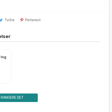
Tvitre
Pinterest
elser
ring
RANGERE DET