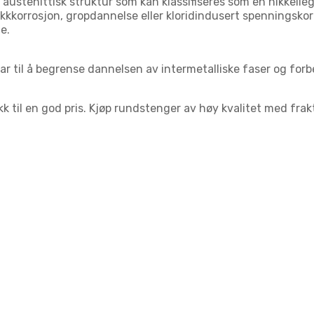
n austenittisk struktur som kan klassifiseres som en nikkelle
kkkorrosjon, gropdannelse eller kloridindusert spenningskor
e.
r til å begrense dannelsen av intermetalliske faser og for
kk til en god pris. Kjøp rundstenger av høy kvalitet med frak