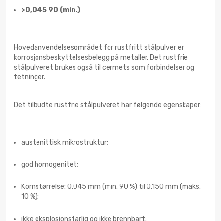
>0,045 90 (min.)
Hovedanvendelsesområdet for rustfritt stålpulver er
korrosjonsbeskyttelsesbelegg på metaller. Det rustfrie
stålpulveret brukes også til cermets som forbindelser og
tetninger.
Det tilbudte rustfrie stålpulveret har følgende egenskaper:
austenittisk mikrostruktur;
god homogenitet;
Kornstørrelse: 0,045 mm (min. 90 %) til 0,150 mm (maks.
10 %);
ikke eksplosjonsfarlig og ikke brennbart;