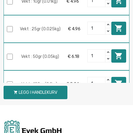

Vekt : 10gr (0.01kg)
€ 4.96

Vekt : 25gr (0.025kg)
€ 4.96

Vekt : 50gr (0.05kg)
€ 6.18

Vekt : 100gr (0.1kg)
€ 8.24
LEGG I HANDLEKURV


Vekt : 250gr (0.25kg)
€ 15.45