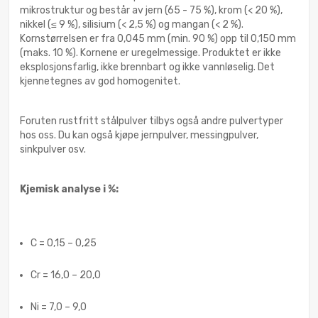
mikrostruktur og består av jern (65 - 75 %), krom (< 20 %),
nikkel (≤ 9 %), silisium (< 2,5 %) og mangan (< 2 %).
Kornstørrelsen er fra 0,045 mm (min. 90 %) opp til 0,150 mm
(maks. 10 %). Kornene er uregelmessige. Produktet er ikke
eksplosjonsfarlig, ikke brennbart og ikke vannløselig. Det
kjennetegnes av god homogenitet.
Foruten rustfritt stålpulver tilbys også andre pulvertyper
hos oss. Du kan også kjøpe jernpulver, messingpulver,
sinkpulver osv.
Kjemisk analyse i %:
C = 0,15 – 0,25
Cr = 16,0 – 20,0
Ni = 7,0 – 9,0