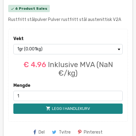
6 Product Sales
check
Rustfritt stålpulver Pulver rustfritt stål austenittisk V2A
Vekt
€ 4.96
Inklusive MVA
(NaN
€/kg)
Mengde
shopping_cart
LEGG I HANDLEKURV
Del
Tvitre
Pinterest