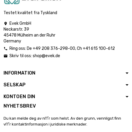

Vekt : 500gr (0.5kg)
€ 24.71
Testet kvalitet fra Tyskland
Evek GmbH

Neckarstr. 39

Vekt : 1 000gr (1kg)
€ 41.18
45478 Mülheim an der Ruhr
Germany
Ring oss:
De
+49 208 376-298-00
, Ch
+41 615 100-612

Skriv til oss:
shop@evek.de


Vekt : 2 000gr (2kg)
€ 82.35
INFORMATION
SELSKAP
Vekt : 2 500gr

€ 100.88
(2.5kg)
KONTOEN DIN
NYHETSBREV

Vekt : 5 000gr (5kg)
€ 197.65
Du kan melde deg av nГҐr som helst. Av den grunn, vennligst finn
vГҐr kontaktinformasjon i juridiske merknader.