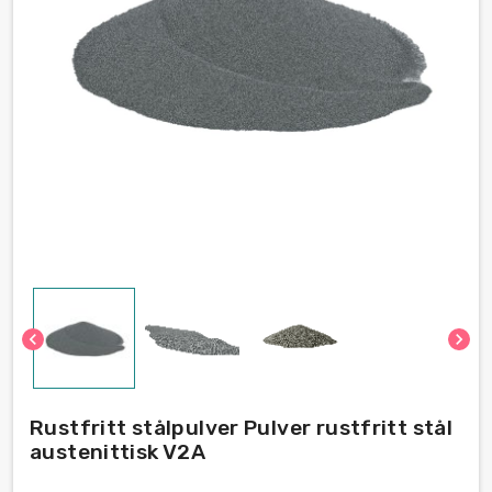
chevron_left
chevron_right
Rustfritt stålpulver Pulver rustfritt stål
austenittisk V2A