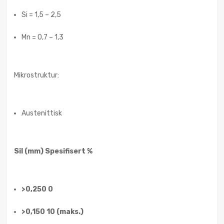
Si = 1,5 – 2,5
Mn = 0,7 – 1,3
Mikrostruktur:
Austenittisk
Sil (mm) Spesifisert %
>0,250 0
>0,150 10 (maks.)