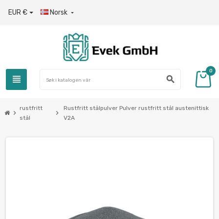
EUR €
Norsk

0
view_headline
search
rustfritt
Rustfritt stålpulver Pulver rustfritt stål austenittisk
chevron_right
chevron_right
stål
V2A