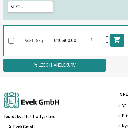
VEKT


Vekt : 8kg
€ 10,800.00
LEGG I HANDLEKURV

INF
Vår
Pri
Testet kvalitet fra Tyskland
Ny
Evek GmbH
