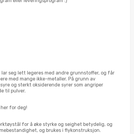
ogram eller leveringsprogram :)
ar seg lett legeres med andre grunnstoffer, og får
gere med mange ikke-metaller. På grunn av
syre og sterkt oksiderende syrer som angriper
 til pulver.
 her for deg!
rktøystål for å øke styrke og seighet betydelig, og
mebestandighet, og brukes i flykonstruksjon.