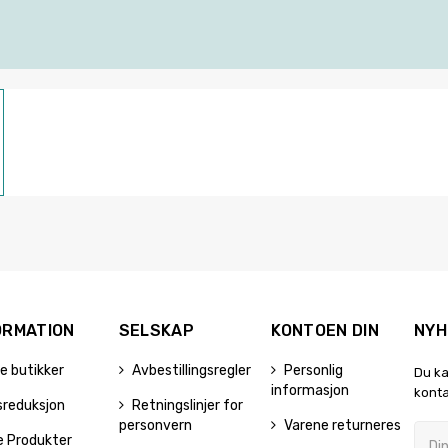
ORMATION
SELSKAP
KONTOEN DIN
NYH
e butikker
Avbestillingsregler
Personlig
Du ka
informasjon
konta
sreduksjon
Retningslinjer for
personvern
Varene returneres
e Produkter