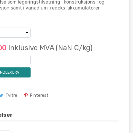
se som legeringstilsetning i konstruksjons- og
ruksjon samt i vanadium-redoks-akkumulatorer.
.00
Inklusive MVA
(NaN €/kg)
ANDLEKURV
Tvitre
Pinterest
elser