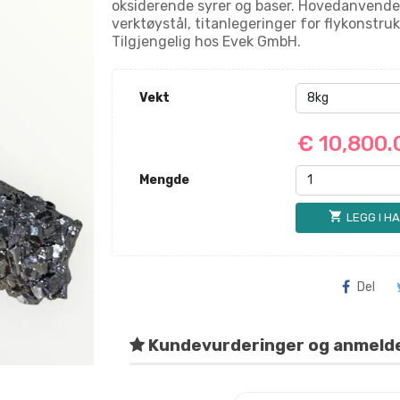
oksiderende syrer og baser. Hovedanvendel
verktøystål, titanlegeringer for flykonst
Tilgjengelig hos Evek GmbH.
Vekt
€ 10,800
Mengde
shopping_cart
LEGG I H
Del
Kundevurderinger og anmeld