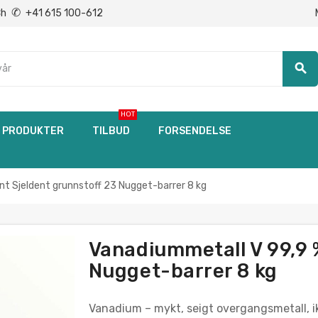
✆
Ch
+41 615 100-612
search
HOT
PRODUKTER
TILBUD
FORSENDELSE
nt Sjeldent grunnstoff 23 Nugget-barrer 8 kg
Vanadiummetall V 99,9 
Nugget-barrer 8 kg
Vanadium – mykt, seigt overgangsmetall, i