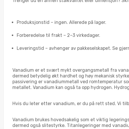
Trenger du en annen stålkvalitet eller dimensjon? Skri
Produksjonstid – ingen. Allerede på lager.
Forberedelse til frakt – 2–3 virkedager.
Leveringstid – avhenger av pakkeselskapet. Se gjern
Vanadium er et svært mykt overgangsmetall fra vanadi
dermed betydelig økt hardhet og høy mekanisk styrke
passivering er vanadiummetall ved romtemperatur som 
metallet. Vanadium kan også ta opp hydrogen. Hydrogen
Hvis du leter etter vanadium, er du på rett sted. Vi ti
Vanadium brukes hovedsakelig som et viktig legeringsme
dermed også slitestyrke. Titanlegeringer med vanadiu