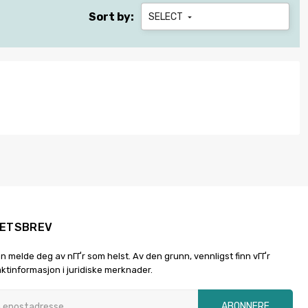
Sort by:
SELECT

ETSBREV
n melde deg av nГҐr som helst. Av den grunn, vennligst finn vГҐr
ktinformasjon i juridiske merknader.
ABONNERE