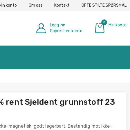
Min konto
Om oss
Kontakt
OFTE STILTE SPØRSMÅL
0
Logg inn
Min konto
Opprett en konto
€ 0.00
% rent Sjeldent grunnstoff 23
kke-magnetisk, godt legerbart. Bestandig mot ikke-