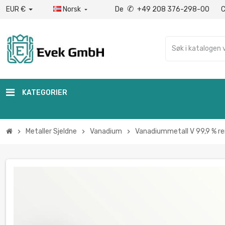
✆
EUR €
Norsk
De
+49 208 376-298-00

KATEGORIER
Metaller Sjeldne
Vanadium
Vanadiummetall V 99,9 % re
chevron_right
chevron_right
chevron_right