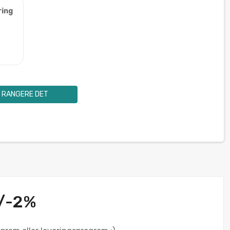
ring
RANGERE DET
+/-2%