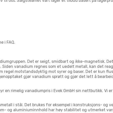
v til oss. Salgsteamet vårt lager et tilbud basert på lagerpr
e i FAQ.
umgruppen. Det er seigt, smidbart og ikke-magnetisk. Det l
. Siden vanadium regnes som et uedelt metall, kan det rea
regel motstandsdyktig mot syrer og baser. Det er kun flus
opptaket gjør vanadium sprøtt og gjør det lett å bearbeide
lbyr en rimelig vanadiumpris i Evek GmbH sin nettbutikk. Vi er
tall i stål. Det brukes for eksempel i konstruksjons- og ve
m- og aluminiuminnhold har høy stabilitet og utmerket var