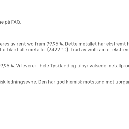
ne på FAQ.
useres av rent wolfram 99,95 %. Dette metallet har ekstrem
ur blant alle metaller (3422 °C). Tråd av wolfram er ekstr
5 %. Vi leverer i hele Tyskland og tilbyr valsede metallprodu
risk ledningsevne. Den har god kjemisk motstand mot uorgani