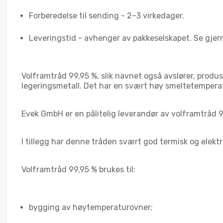
Forberedelse til sending - 2–3 virkedager.
Leveringstid - avhenger av pakkeselskapet. Se gjer
Volframtråd 99,95 %, slik navnet også avslører, prod
legeringsmetall. Det har en svært høy smeltetemperat
Evek GmbH er en pålitelig leverandør av volframtråd 99,9
I tillegg har denne tråden svært god termisk og elekt
Volframtråd 99,95 % brukes til:
bygging av høytemperaturovner;