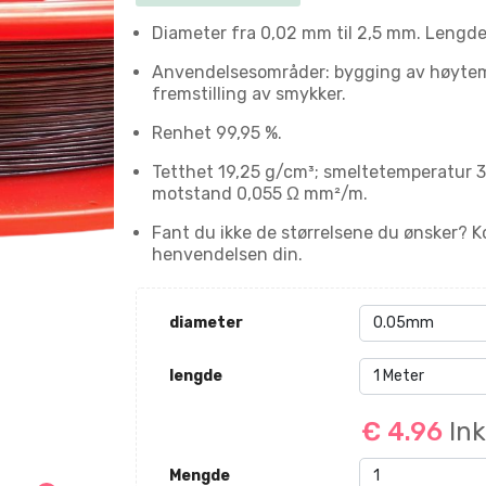
Diameter fra 0,02 mm til 2,5 mm. Lengde:
Anvendelsesområder: bygging av høytemp
fremstilling av smykker.
Renhet 99,95 %.
Tetthet 19,25 g/cm³; smeltetemperatur 3
motstand 0,055 Ω mm²/m.
Fant du ikke de størrelsene du ønsker? K
henvendelsen din.
diameter
lengde
€ 4.96
In
Mengde