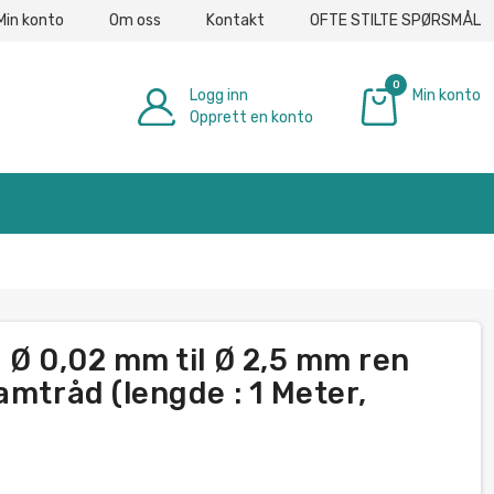
Min konto
Om oss
Kontakt
OFTE STILTE SPØRSMÅL
0
Logg inn
Min konto
Opprett en konto
€ 0.00
 Ø 0,02 mm til Ø 2,5 mm ren
amtråd (lengde : 1 Meter,