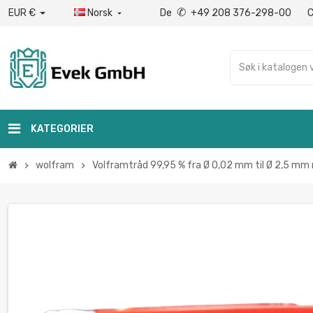
✆
EUR €
Norsk
De
+49 208 376-298-00

KATEGORIER
wolfram
Volframtråd 99,95 % fra Ø 0,02 mm til Ø 2,5 mm
chevron_right
chevron_right