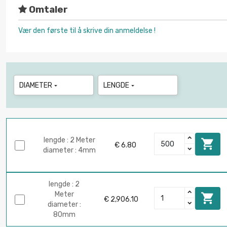
Omtaler
Vær den første til å skrive din anmeldelse !
DIAMETER
LENGDE


lengde : 2 Meter

€ 6.80
diameter : 4mm
lengde : 2
Meter

€ 2,906.10
diameter :
80mm