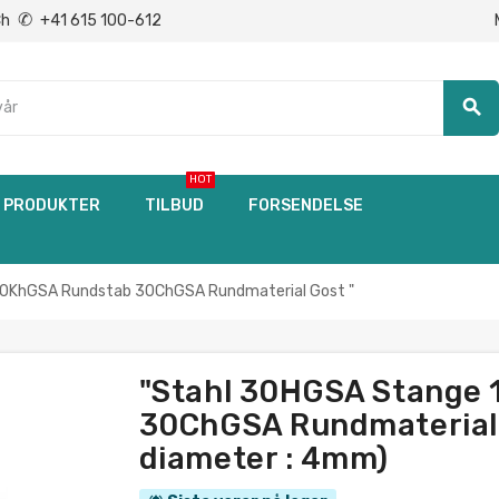
✆
Ch
+41 615 100-612
search
HOT
PRODUKTER
TILBUD
FORSENDELSE
0KhGSA Rundstab 30ChGSA Rundmaterial Gost "
"Stahl 30HGSA Stange
30ChGSA Rundmaterial G
diameter : 4mm)