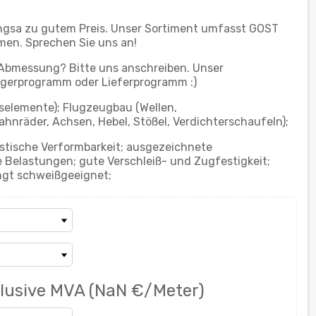
hgsa zu gutem Preis. Unser Sortiment umfasst GOST
men. Sprechen Sie uns an!
 Abmessung? Bitte uns anschreiben. Unser
gerprogramm oder Lieferprogramm :)
elemente); Flugzeugbau (Wellen,
nräder, Achsen, Hebel, Stößel, Verdichterschaufeln);
astische Verformbarkeit; ausgezeichnete
Belastungen; gute Verschleiß- und Zugfestigkeit;
ngt schweißgeeignet;
klusive MVA
(NaN €/Meter)