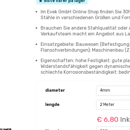
Siste varer på lager
notifications_active
Im Evek GmbH Online Shop finden Sie 30
Stähle in verschiedenen Größen und For
Brauchen Sie andere Stahlqualität oder
Verkaufsteam macht ein Angebot aus La
Einsatzgebiete: Bauwesen (Befestigungs
Flanschverbindungen); Maschinenbau (Zah
Eigenschaften: hohe Festigkeit; gute pl
Widerstandsfähigkeit gegen dynamische 
schlechte Korrosionsbeständigkeit; bedi
diameter
lengde
€ 6.80
In