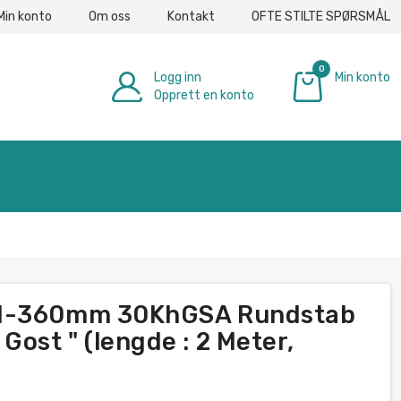
Min konto
Om oss
Kontakt
OFTE STILTE SPØRSMÅL
0
Logg inn
Min konto
Opprett en konto
€ 0.00
 1-360mm 30KhGSA Rundstab
ost " (lengde : 2 Meter,