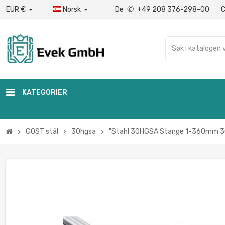
✆
EUR €
Norsk
De
+49 208 376-298-00

KATEGORIER
GOST stål
30hgsa
"Stahl 30HGSA Stange 1-360mm 3
chevron_right
chevron_right
chevron_right