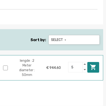
Sort by:
SELECT

lengde : 2
Meter

€ 944.60
diameter :
50mm