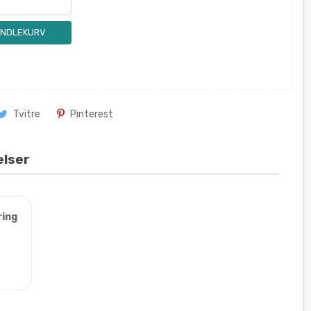
ANDLEKURV
Tvitre
Pinterest
elser
ring