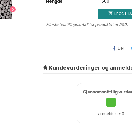
Mengde
chevron_right
shopping_cart
LEGG I H
Minste bestillingsantall for produktet er 500.
Del
Kundevurderinger og anmeld
Gjennomsnittlig vurde
anmeldelse: 0