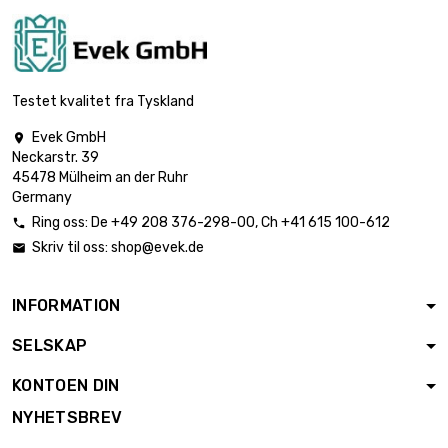
1mm
bredde : 100mm

lengde : 700mm
€ 8.16
Tykkelse / styrke : 1mm
Testet kvalitet fra Tyskland
Evek GmbH

bredde : 100mm
Neckarstr. 39
lengde : 800mm

€ 9.33
45478 Mülheim an der Ruhr
Tykkelse / styrke :
Germany
1mm
Ring oss:
De
+49 208 376-298-00
, Ch
+41 615 100-612

bredde : 100mm
Skriv til oss:
shop@evek.de

lengde : 900mm

€ 10.50
Tykkelse / styrke :
1mm
INFORMATION
bredde : 100mm
SELSKAP
lengde : 1000mm

€ 11.66
Tykkelse / styrke :
KONTOEN DIN
1mm
NYHETSBREV
lengde : 150mm
bredde : 150mm