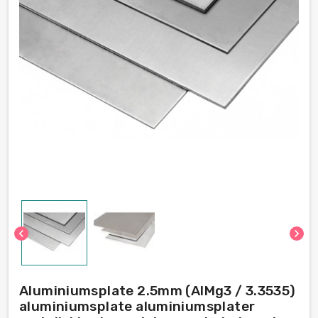
chevron_left
chevron_right
Aluminiumsplate 2.5mm (AlMg3 / 3.3535)
aluminiumsplate aluminiumsplater