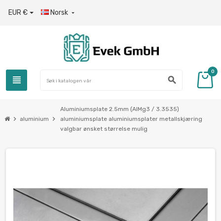
EUR €
Norsk

0
view_headline
search
Aluminiumsplate 2.5mm (AlMg3 / 3.3535)
chevron_right
chevron_right
aluminium
aluminiumsplate aluminiumsplater metallskjæring
valgbar ønsket størrelse mulig