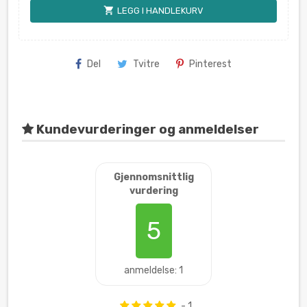
shopping_cart
LEGG I HANDLEKURV
Del
Tvitre
Pinterest
Kundevurderinger og anmeldelser
Gjennomsnittlig
vurdering
5
anmeldelse: 1
- 1