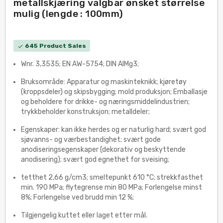
metallskjæring valgbar ønsket størrelse
mulig (lengde : 100mm)
645 Product Sales
check
Wnr. 3,3535; EN AW-5754; DIN AlMg3;
Bruksområde: Apparatur og maskinteknikk; kjøretøy
(kroppsdeler) og skipsbygging; mold produksjon; Emballasje
og beholdere for drikke- og næringsmiddelindustrien;
trykkbeholder konstruksjon; metalldeler;
Egenskaper: kan ikke herdes og er naturlig hard; svært god
sjøvanns- og værbestandighet; svært gode
anodiseringsegenskaper (dekorativ og beskyttende
anodisering); svært god egnethet for sveising;
tetthet 2,66 g/cm3; smeltepunkt 610 °C; strekkfasthet
min. 190 MPa; flytegrense min 80 MPa; Forlengelse minst
8%; Forlengelse ved brudd min 12 %;
Tilgjengelig kuttet eller laget etter mål.