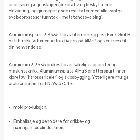
anodiseringsegenskaper (dekorativ og beskyttende
eloksering) og gir meget gode resultater med alle vanlige
sveiseprosesser (unntak - motstandssveising).
Aluminiumsplate 3.3535 tilbys til en rimelig pris i Evek GmbH
nettbutikk. Vi har en attraktiv pris på AlMg3 og ser frem til
din henvendelse.
Aluminium 3.3535 brukes hovedsakelig i apparater og
maskinteknikk. Aluminiumsplate AlMg3 er etterspurt innen
kjøretøy (karosserideler) og skipsbygging. Ytterligere mulige
bruksområder for EN AW 5754 er:
mold produksjon;
Emballasje og beholdere for drikke- og
næringsmiddelindustrien;