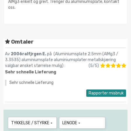
AlMg3 enkelt og greit. Trenger du aluminiumsplate, kontakt
oss.
Omtaler
Av
2006ralfjrgen E.
på (
Aluminiumsplate 2.5mm (AlMg3 /
3.3535) aluminiumsplate aluminiumsplater metallskjæring
valgbar ønsket størrelse mulig
) :
(
5
/
5
)
Sehr schnelle Lieferung
Sehr schnelle Lieferung
Rapporter misbruk
TYKKELSE / STYRKE
LENGDE

