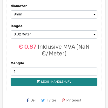
diameter
lengde
€ 0.87
Inklusive MVA
(NaN
€/Meter)
Mengde
shopping_cart
LEGG I HANDLEKURV
Del
Tvitre
Pinterest