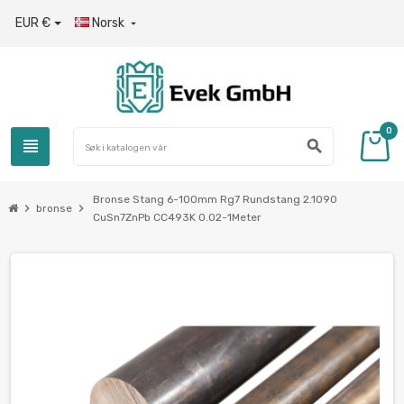
EUR €
Norsk

0
view_headline
search
Bronse Stang 6-100mm Rg7 Rundstang 2.1090
chevron_right
chevron_right
bronse
CuSn7ZnPb CC493K 0.02-1Meter