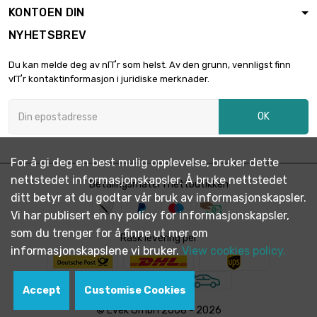
diameter : 10mm
KONTOEN DIN
NYHETSBREV
lengde : 0.2 Meter

€ 9.12
Du kan melde deg av nГҐr som helst. Av den grunn, vennligst finn
diameter : 10mm
vГҐr kontaktinformasjon i juridiske merknader.
OK
lengde : 0.3 Meter

€ 12.15
diameter : 10mm
For å gi deg en best mulig opplevelse, bruker dette
nettstedet informasjonskapsler. Å bruke nettstedet
lengde : 0.4 Meter
Betalingsmåter i nettbutikken

€ 15.53
ditt betyr at du godtar vår bruk av informasjonskapsler.
diameter : 10mm
Vi har publisert en ny policy for informasjonskapsler,
som du trenger for å finne ut mer om
Rask levering per
lengde : 0.5 Meter
informasjonskapslene vi bruker.
View cookies policy.

€ 18.57
diameter : 10mm
Accept
Customise Cookies
© Evek GmbH 2008 - 2026
lengde : 0.75 Meter