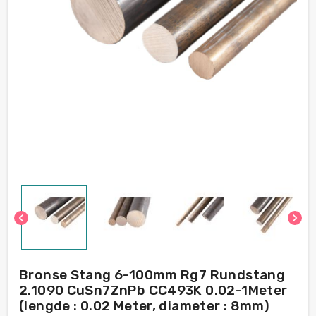
chevron_left
chevron_right
Bronse Stang 6-100mm Rg7 Rundstang
2.1090 CuSn7ZnPb CC493K 0.02-1Meter
(lengde : 0.02 Meter, diameter : 8mm)