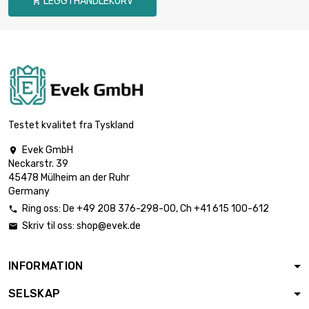
LEGG I HANDLEKURV

lengde : 0.75 Meter

€ 17.02
diameter : 8mm
lengde : 1 Meter

€ 21.61
diameter : 8mm
Testet kvalitet fra Tyskland
Evek GmbH

Neckarstr. 39
lengde : 0.02 Meter

€ 1.35
45478 Mülheim an der Ruhr
diameter : 10mm
Germany
Ring oss:
De
+49 208 376-298-00
, Ch
+41 615 100-612

Skriv til oss:
shop@evek.de

lengde : 0.05 Meter

€ 3.38
diameter : 10mm
INFORMATION
SELSKAP
lengde : 0.1 Meter

€ 5.07