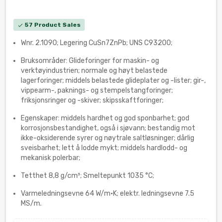
57 Product Sales
check
Wnr. 2.1090; Legering CuSn7ZnPb; UNS C93200;
Bruksområder: Glideforinger for maskin- og
verktøyindustrien; normale og høyt belastede
lagerforinger; middels belastede glideplater og -lister; gir-,
vippearm-, paknings- og stempelstangforinger;
friksjonsringer og -skiver; skipsskaftforinger;
Egenskaper: middels hardhet og god sponbarhet; god
korrosjonsbestandighet, også i sjøvann; bestandig mot
ikke-oksiderende syrer og nøytrale saltløsninger; dårlig
sveisbarhet; lett å lodde mykt; middels hardlodd- og
mekanisk polerbar;
Tetthet 8,8 g/cm³; Smeltepunkt 1035 °С;
Varmeledningsevne 64 W/m·K; elektr. ledningsevne 7.5
MS/m.