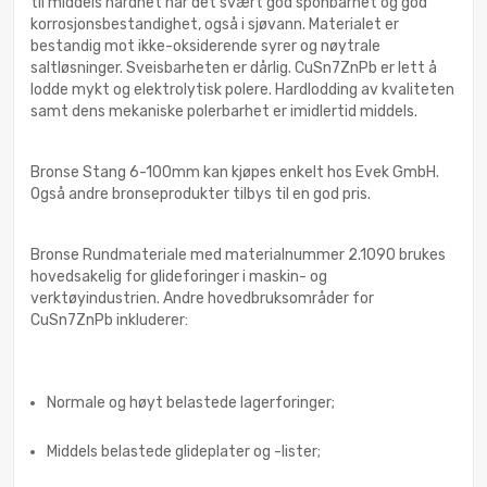
til middels hardhet har det svært god sponbarhet og god
korrosjonsbestandighet, også i sjøvann. Materialet er
bestandig mot ikke-oksiderende syrer og nøytrale
saltløsninger. Sveisbarheten er dårlig. CuSn7ZnPb er lett å
lodde mykt og elektrolytisk polere. Hardlodding av kvaliteten
samt dens mekaniske polerbarhet er imidlertid middels.
Bronse Stang 6-100mm kan kjøpes enkelt hos Evek GmbH.
Også andre bronseprodukter tilbys til en god pris.
Bronse Rundmateriale med materialnummer 2.1090 brukes
hovedsakelig for glideforinger i maskin- og
verktøyindustrien. Andre hovedbruksområder for
CuSn7ZnPb inkluderer:
Normale og høyt belastede lagerforinger;
Middels belastede glideplater og -lister;