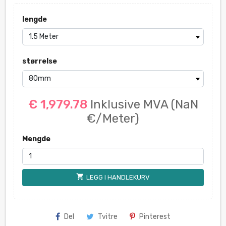
lengde
størrelse
€ 1,979.78
Inklusive MVA
(NaN
€/Meter)
Mengde
shopping_cart
LEGG I HANDLEKURV
Del
Tvitre
Pinterest