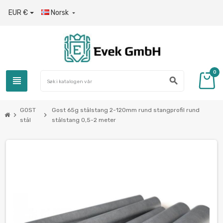
EUR €
Norsk

0
view_headline
search
GOST
Gost 65g stålstang 2-120mm rund stangprofil rund
chevron_right
chevron_right
stål
stålstang 0,5-2 meter