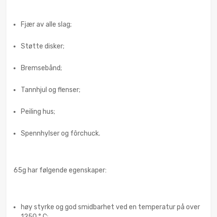
Fjær av alle slag;
Støtte disker;
Bremsebånd;
Tannhjul og flenser;
Peiling hus;
Spennhylser og fôrchuck.
65g har følgende egenskaper:
høy styrke og god smidbarhet ved en temperatur på over
1250 ° C;