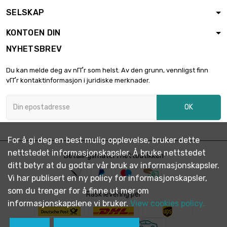
SELSKAP
KONTOEN DIN
NYHETSBREV
Du kan melde deg av nГҐr som helst. Av den grunn, vennligst finn
vГҐr kontaktinformasjon i juridiske merknader.
OK
For å gi deg en best mulig opplevelse, bruker dette
nettstedet informasjonskapsler. Å bruke nettstedet
Betalingsmåter i nettbutikken
ditt betyr at du godtar vår bruk av informasjonskapsler.
Vi har publisert en ny policy for informasjonskapsler,
som du trenger for å finne ut mer om
Rask levering per
informasjonskapslene vi bruker.
View cookies policy.