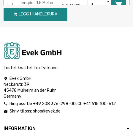
lengde : 1.5 Meter

€ 4,317.12
størrelse : 120mm
LEGG I HANDLEKURV

lengde : 2 Meter

€ 5,756.12
størrelse : 120mm
Testet kvalitet fra Tyskland
Evek GmbH

Neckarstr. 39
45478 Mülheim an der Ruhr
Germany
Ring oss:
De
+49 208 376-298-00
, Ch
+41 615 100-612

Skriv til oss:
shop@evek.de

INFORMATION