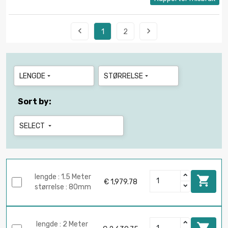


1
2
LENGDE
STØRRELSE


Sort by:
SELECT

lengde : 1.5 Meter

€ 1,979.78
størrelse : 80mm
lengde : 2 Meter