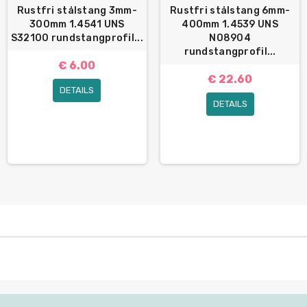
Rustfri stålstang 3mm-
Rustfri stålstang 6mm-
300mm 1.4541 UNS
400mm 1.4539 UNS
S32100 rundstangprofil...
N08904
rundstangprofil...
€ 6.00
€ 22.60
DETAILS
DETAILS