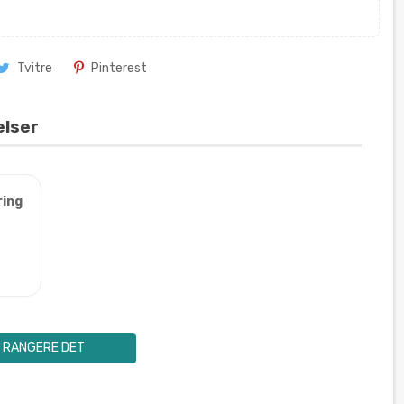
Tvitre
Pinterest
elser
ring
RANGERE DET