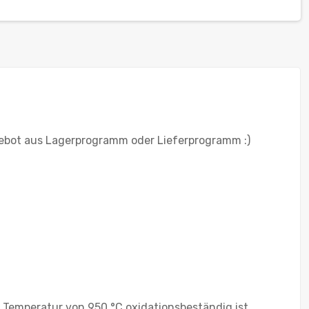
ebot aus Lagerprogramm oder Lieferprogramm :)
r Temperatur von 950 °C oxidationsbeständig ist.