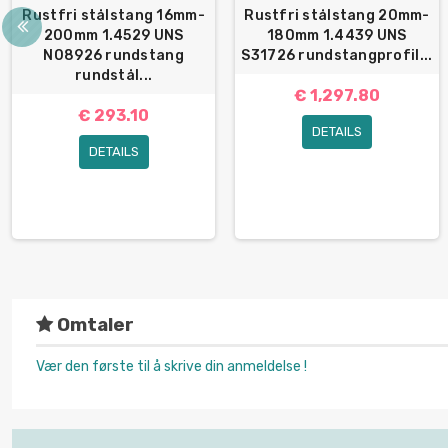
Rustfri stålstang 16mm-
Rustfri stålstang 20mm-
200mm 1.4529 UNS
180mm 1.4439 UNS
N08926 rundstang
S31726 rundstangprofil...
rundstål...
€ 1,297.80
€ 293.10
DETAILS
DETAILS
Omtaler
Vær den første til å skrive din anmeldelse !