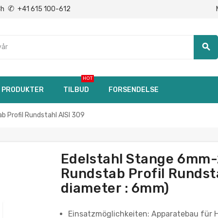
✆
Ch
+41 615 100-612
search
HOT
PRODUKTER
TILBUD
FORSENDELSE
Profil Rundstahl AISI 309
Edelstahl Stange 6mm
Rundstab Profil Rundsta
diameter : 6mm)
Einsatzmöglichkeiten: Apparatebau für 