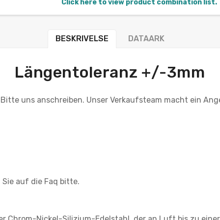
Click here to view product combination list.
BESKRIVELSE
DATAARK
Längentoleranz +/-3mm
 Bitte uns anschreiben. Unser Verkaufsteam macht ein Ang
Sie auf die Faq bitte.
er Chrom-Nickel-Silizium-Edelstahl, der an Luft bis zu eine