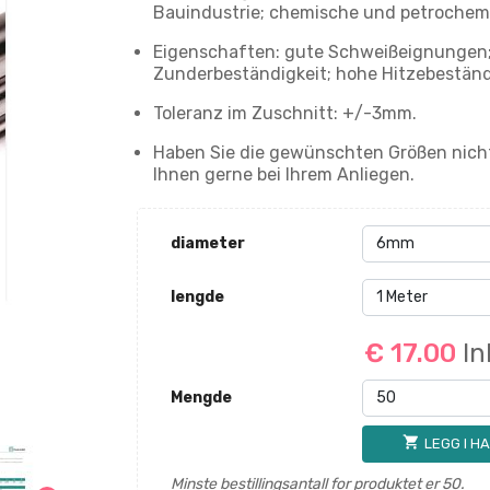
Bauindustrie; chemische und petrochemi
Eigenschaften: gute Schweißeignungen;
Zunderbeständigkeit; hohe Hitzebeständ
Toleranz im Zuschnitt: +/-3mm.
Haben Sie die gewünschten Größen nicht
Ihnen gerne bei Ihrem Anliegen.
diameter
lengde
€ 17.00
In
Mengde
shopping_cart
LEGG I H
Minste bestillingsantall for produktet er 50.