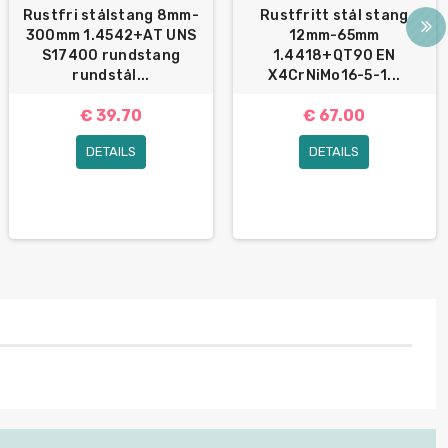
Rustfri stålstang 8mm-
Rustfritt stål stang
300mm 1.4542+AT UNS
12mm-65mm
S17400 rundstang
1.4418+QT90 EN
rundstål...
X4CrNiMo16-5-1...
€ 39.70
€ 67.00
DETAILS
DETAILS