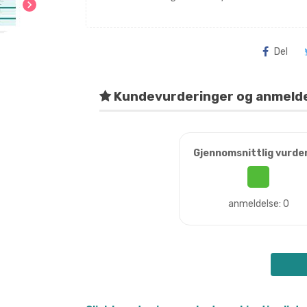
chevron_right
Del
Kundevurderinger og anmeld
Gjennomsnittlig vurde
anmeldelse: 0