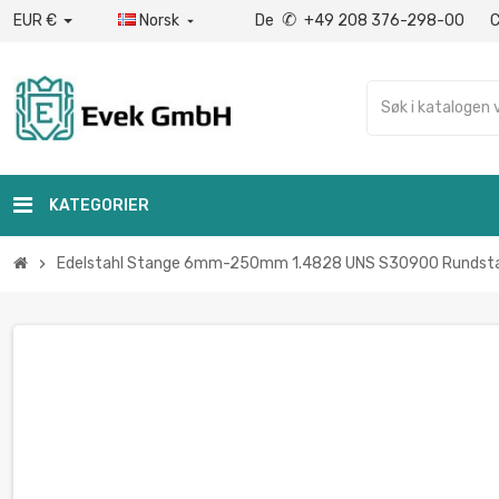
✆
EUR €
Norsk
De
+49 208 376-298-00

KATEGORIER
Edelstahl Stange 6mm-250mm 1.4828 UNS S30900 Rundstab 
chevron_right