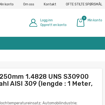
Min konto
Om oss
Kontakt
OFTE STILTE SPØRSMÅL
0
Logg inn
Min konto
Opprett en konto
€ 0.00
-250mm 1.4828 UNS S30900
hl AISI 309 (lengde : 1 Meter,
Hochtemperatureinsatz; Automobilindustrie;