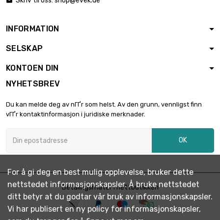
Skriv til oss:
shop@evek.de

INFORMATION
SELSKAP
KONTOEN DIN
NYHETSBREV
Du kan melde deg av nГҐr som helst. Av den grunn, vennligst finn
vГҐr kontaktinformasjon i juridiske merknader.
OK
For å gi deg en best mulig opplevelse, bruker dette
nettstedet informasjonskapsler. Å bruke nettstedet
Betalingsmåter i nettbutikken
ditt betyr at du godtar vår bruk av informasjonskapsler.
Vi har publisert en ny policy for informasjonskapsler,