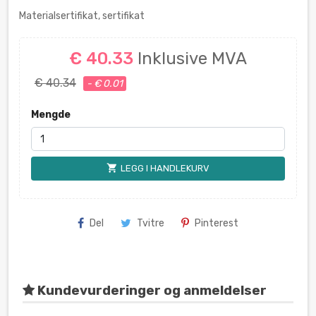
Materialsertifikat, sertifikat
€ 40.33
Inklusive MVA
€ 40.34
- € 0.01
Mengde
shopping_cart
LEGG I HANDLEKURV
Del
Tvitre
Pinterest
Kundevurderinger og anmeldelser