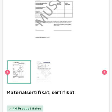
chevron_left
chevron_right
Materialsertifikat, sertifikat
44 Product Sales
check