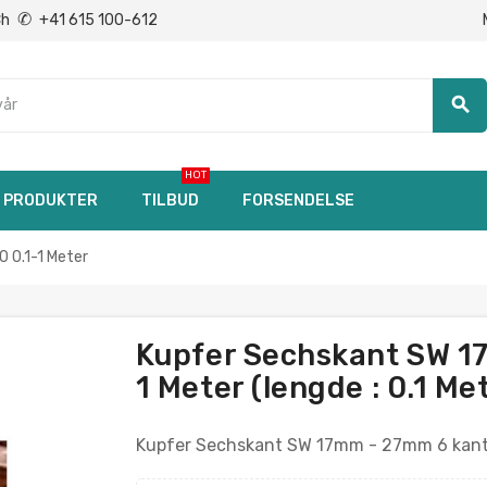
✆
Ch
+41 615 100-612
search
HOT
PRODUKTER
TILBUD
FORSENDELSE
 0.1-1 Meter
Kupfer Sechskant SW 1
1 Meter (lengde : 0.1 M
Kupfer Sechskant SW 17mm - 27mm 6 kant 