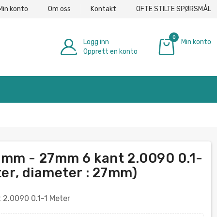
Min konto
Om oss
Kontakt
OFTE STILTE SPØRSMÅL
0
Logg inn
Min konto
Opprett en konto
€ 0.00
7mm - 27mm 6 kant 2.0090 0.1-
eter, diameter : 27mm)
2.0090 0.1-1 Meter