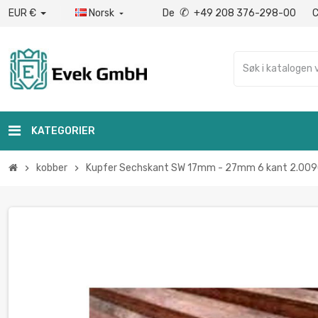
✆
EUR €
Norsk
De
+49 208 376-298-00

KATEGORIER
kobber
Kupfer Sechskant SW 17mm - 27mm 6 kant 2.0090
chevron_right
chevron_right