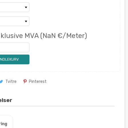
nklusive MVA
(NaN €/Meter)
ANDLEKURV
Tvitre
Pinterest
elser
ring