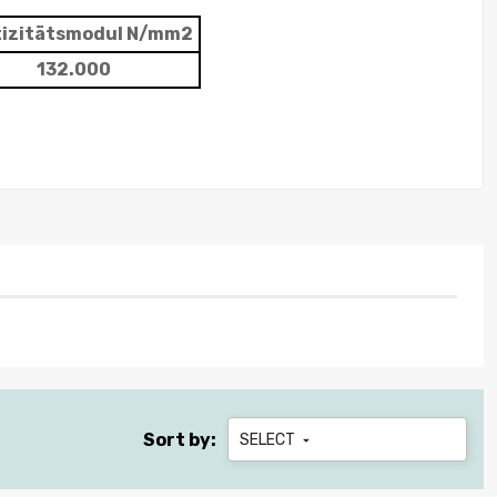
tizitätsmodul N/mm2
132.000
Sort by:
SELECT
