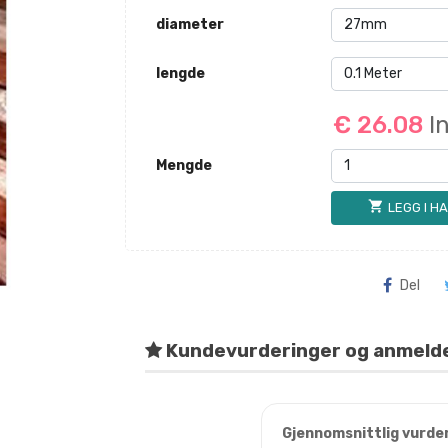
diameter
lengde
€ 26.08
I
Mengde
shopping_cart
LEGG I H
Del
Kundevurderinger og anmeld
Gjennomsnittlig vurde