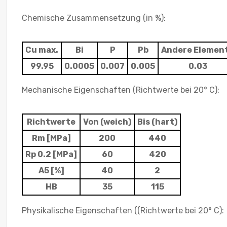
Chemische Zusammensetzung (in %):
Cu max.
Bi
P
Pb
Andere Elemen
99.95
0.0005
0.007
0.005
0.03
Mechanische Eigenschaften (Richtwerte bei 20° C):
Richtwerte
Von (weich)
Bis (hart)
Rm [MPa]
200
440
Rp 0.2 [MPa]
60
420
A5 [%]
40
2
HB
35
115
Physikalische Eigenschaften ((Richtwerte bei 20° C):