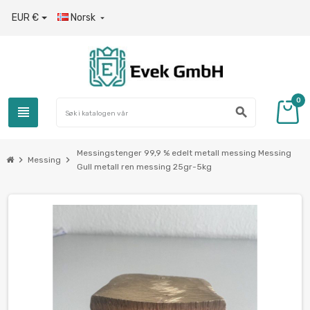
EUR €
Norsk

0
view_headline
search
Messingstenger 99,9 % edelt metall messing Messing
chevron_right
chevron_right
Messing
Gull metall ren messing 25gr-5kg