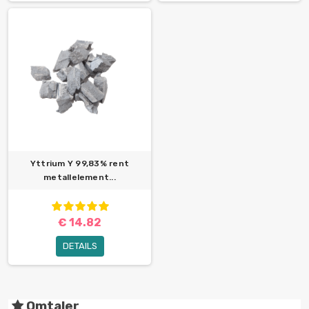
Yttrium Y 99,83% rent
metallelement...
€ 14.82
DETAILS
Omtaler