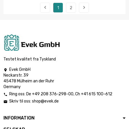


1
2
Testet kvalitet fra Tyskland
Evek GmbH

Neckarstr. 39
45478 Mülheim an der Ruhr
Germany
Ring oss:
De
+49 208 376-298-00
, Ch
+41 615 100-612

Skriv til oss:
shop@evek.de

INFORMATION