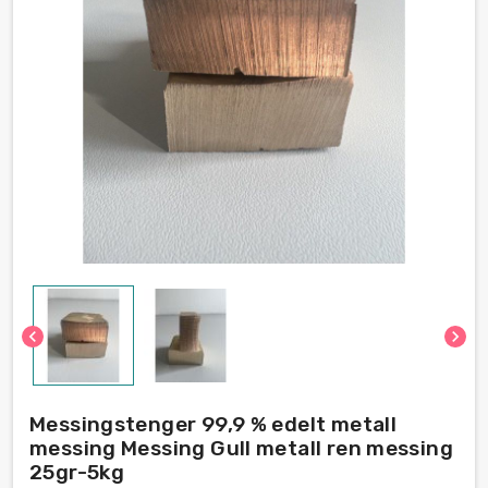
chevron_left
chevron_right
Messingstenger 99,9 % edelt metall
messing Messing Gull metall ren messing
25gr-5kg