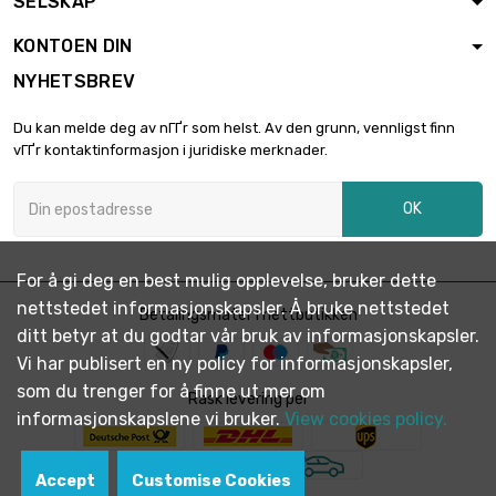
SELSKAP
KONTOEN DIN
NYHETSBREV
Du kan melde deg av nГҐr som helst. Av den grunn, vennligst finn
vГҐr kontaktinformasjon i juridiske merknader.
OK
For å gi deg en best mulig opplevelse, bruker dette
nettstedet informasjonskapsler. Å bruke nettstedet
Betalingsmåter i nettbutikken
ditt betyr at du godtar vår bruk av informasjonskapsler.
Vi har publisert en ny policy for informasjonskapsler,
som du trenger for å finne ut mer om
Rask levering per
informasjonskapslene vi bruker.
View cookies policy.
Accept
Customise Cookies