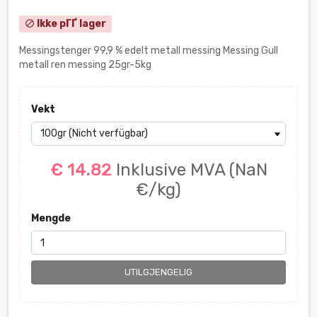
Ikke pГҐ lager
block
Messingstenger 99,9 % edelt metall messing Messing Gull
metall ren messing 25gr-5kg
Vekt
€ 14.82
Inklusive MVA
(NaN
€/kg)
Mengde
UTILGJENGELIG