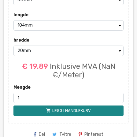
lengde
bredde
€ 19.89
Inklusive MVA
(NaN
€/Meter)
Mengde
shopping_cart
LEGG I HANDLEKURV
Del
Tvitre
Pinterest