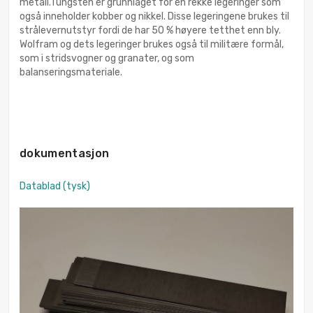
metall.Tungsten er grunnlaget for en rekke legeringer som
også inneholder kobber og nikkel. Disse legeringene brukes til
strålevernutstyr fordi de har 50 % høyere tetthet enn bly.
Wolfram og dets legeringer brukes også til militære formål,
som i stridsvogner og granater, og som
balanseringsmateriale.
dokumentasjon
Datablad (tysk)