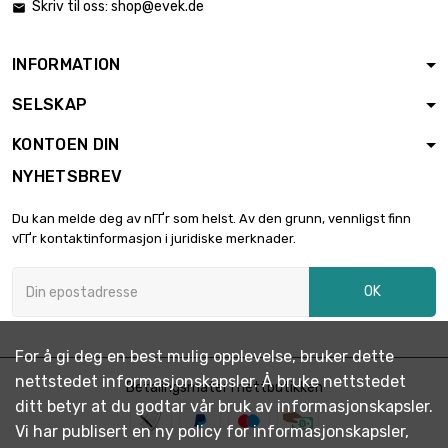
Skriv til oss:
shop@evek.de

INFORMATION
SELSKAP
KONTOEN DIN
NYHETSBREV
Du kan melde deg av nГҐr som helst. Av den grunn, vennligst finn
vГҐr kontaktinformasjon i juridiske merknader.
OK
For å gi deg en best mulig opplevelse, bruker dette
nettstedet informasjonskapsler. Å bruke nettstedet
Betalingsmåter i nettbutikken
ditt betyr at du godtar vår bruk av informasjonskapsler.
Vi har publisert en ny policy for informasjonskapsler,