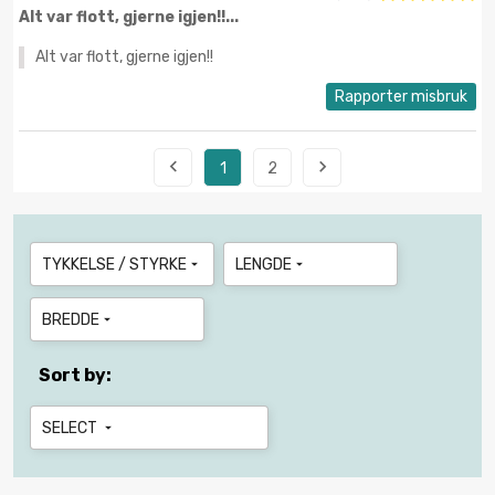
Alt var flott, gjerne igjen!!...
Alt var flott, gjerne igjen!!
Rapporter misbruk


1
2
TYKKELSE / STYRKE
LENGDE


BREDDE

Sort by:
SELECT
