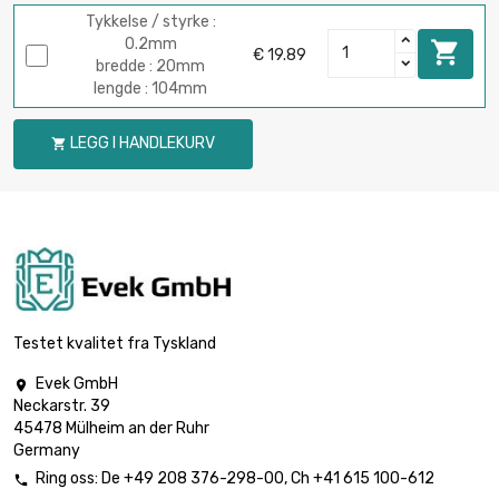
Tykkelse / styrke :
0.2mm

€ 19.89
bredde : 20mm
lengde : 104mm
LEGG I HANDLEKURV

Testet kvalitet fra Tyskland
Evek GmbH

Neckarstr. 39
45478 Mülheim an der Ruhr
Germany
Ring oss:
De
+49 208 376-298-00
, Ch
+41 615 100-612
