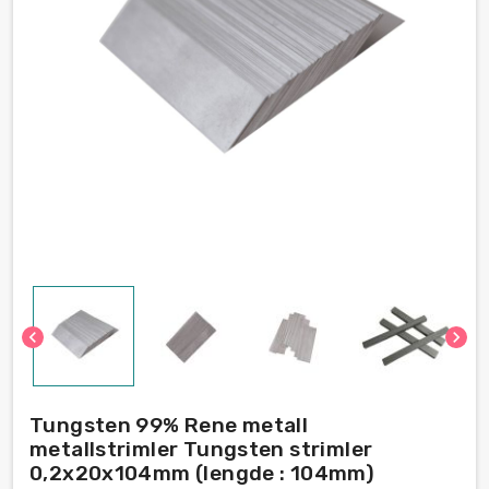
chevron_left
chevron_right
Tungsten 99% Rene metall
metallstrimler Tungsten strimler
0,2x20x104mm (lengde : 104mm)