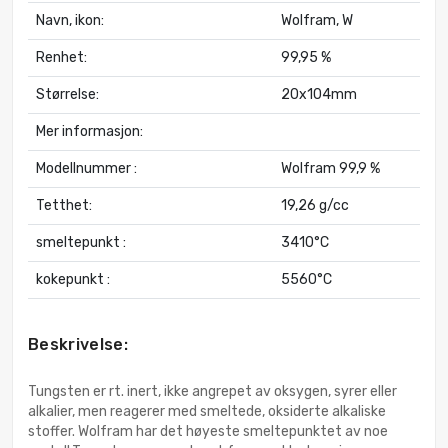
Navn, ikon:
Wolfram, W
Renhet:
99,95 %
Størrelse:
20x104mm
Mer informasjon:
Modellnummer :
Wolfram 99,9 %
Tetthet:
19,26 g/cc
smeltepunkt :
3410°C
kokepunkt :
5560°C
Beskrivelse:
Tungsten er rt. inert, ikke angrepet av oksygen, syrer eller
alkalier, men reagerer med smeltede, oksiderte alkaliske
stoffer. Wolfram har det høyeste smeltepunktet av noe