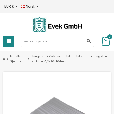
EUR €
Norsk

0
view_headline
search
Metaller
Tungsten 99% Rene metall metallstrimler Tungsten
chevron_right
chevron_right
Sjeldne
strimler 0,2x20x104mm