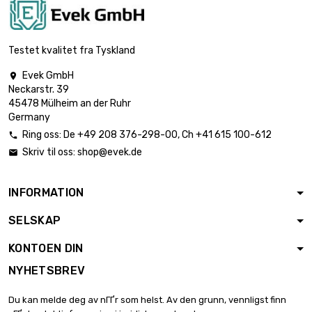
lengde : 500 Meter

€ 475.34
diameter : 0.03mm
Testet kvalitet fra Tyskland
Evek GmbH

Neckarstr. 39
lengde : 1 Meter

€ 4.96
45478 Mülheim an der Ruhr
diameter : 0.1mm
Germany
Ring oss:
De
+49 208 376-298-00
, Ch
+41 615 100-612

Skriv til oss:
shop@evek.de

lengde : 2 Meter

€ 4.96
diameter : 0.1mm
INFORMATION
SELSKAP
lengde : 5 Meter

€ 9.51
diameter : 0.1mm
KONTOEN DIN
NYHETSBREV
lengde : 10 Meter

€ 16.66
Du kan melde deg av nГҐr som helst. Av den grunn, vennligst finn
diameter : 0.1mm