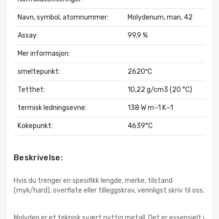
Navn, symbol, atomnummer:
Molydenum, man, 42
Assay:
99,9 %
Mer informasjon:
smeltepunkt:
2620ºC
Tetthet:
10,22 g/cm3 (20 °C)
termisk ledningsevne:
138 W m−1 K−1
Kokepunkt:
4639°C
Beskrivelse:
Hvis du trenger en spesifikk lengde, merke, tilstand
(myk/hard), overflate eller tilleggskrav, vennligst skriv til oss.
Molyden er et teknisk svært nyttig metall. Det er essensielt i