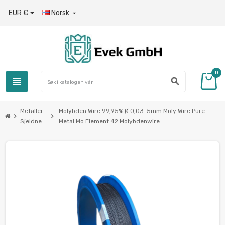
EUR €
Norsk

0
view_headline
search
Metaller
Molybden Wire 99,95% Ø 0,03-5mm Moly Wire Pure
chevron_right
chevron_right
Sjeldne
Metal Mo Element 42 Molybdenwire