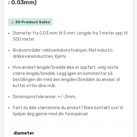
: 0.03mm)
30 Product Sales
check
Diameter fra 0,03 mm til 5 mm. Lengde fra 1 meter opp til
500 meter.
Bruksområder: rekkverkskonstruksjon; Mat industri;
drikkevareindustrien; Kjemi.
Hvis ønsket lengde/bredde ikke er oppført, velg neste
større lengde/bredde. Legg igjen en kommentar på
bestillingen din med den lengden/bredden du ønsker. Vi
kutter etter dine mål.
Dimensjonstoleranser: +/-2mm.
Fant du ikke størrelsene du ønsket? Bare kontakt oss! Vi
hjelper deg gjerne med din forespørsel.
diameter