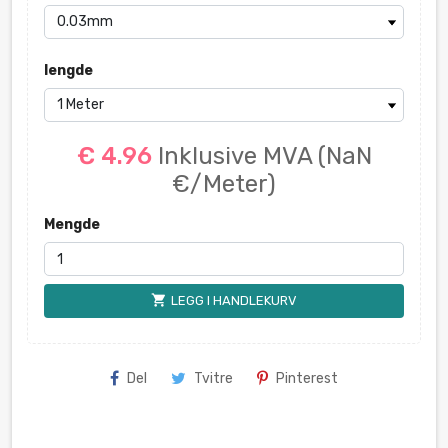
lengde
€ 4.96
Inklusive MVA
(NaN
€/Meter)
Mengde
shopping_cart
LEGG I HANDLEKURV
Del
Tvitre
Pinterest