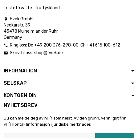

€ 1.21
Tykkelse / styrke :
Testet kvalitet fra Tyskland
0.55mm
Evek GmbH

lengde : 1 Meter
Neckarstr. 39
bredde : 25mm

€ 2.42
45478 Mülheim an der Ruhr
Tykkelse / styrke :
Germany
0.55mm
Ring oss:
De
+49 208 376-298-00
, Ch
+41 615 100-612

lengde : 0.5 Meter
Skriv til oss:
shop@evek.de

bredde : 25mm

€ 1.21
Tykkelse / styrke :
0.55mm
INFORMATION
lengde : 1 Meter
SELSKAP
bredde : 25mm

€ 2.42
Tykkelse / styrke :
KONTOEN DIN
0.55mm
NYHETSBREV
lengde : 0.5 Meter
bredde : 25mm

€ 1.21
Du kan melde deg av nГҐr som helst. Av den grunn, vennligst finn
Tykkelse / styrke :
vГҐr kontaktinformasjon i juridiske merknader.
0.55mm
lengde : 1 Meter