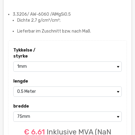
3.3206/ AW-6060 /AlMgSi0.5
Dichte 2,7 g/cm³/cm³;
Lieferbar im Zuschnitt bzw. nach Maß.
Tykkelse /
styrke
lengde
bredde
€ 6.61
Inklusive MVA
(NaN