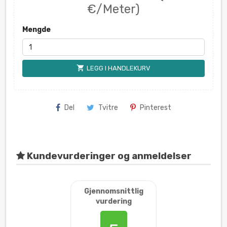
€/Meter)
Mengde
shopping_cart
LEGG I HANDLEKURV
Del
Tvitre
Pinterest
Kundevurderinger og anmeldelser
Gjennomsnittlig
vurdering