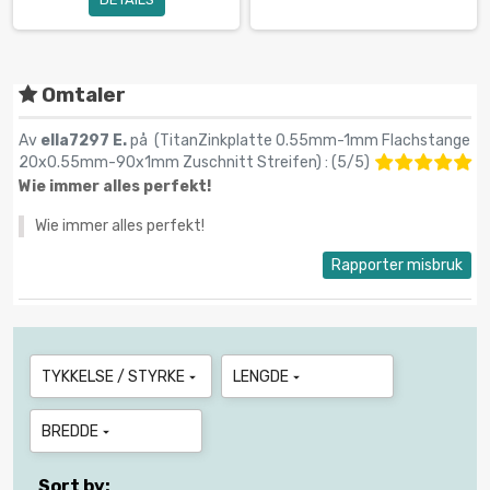
Omtaler
Av
ella7297 E.
på (
TitanZinkplatte 0.55mm-1mm Flachstange
20x0.55mm-90x1mm Zuschnitt Streifen
) :
(
5
/
5
)
Wie immer alles perfekt!
Wie immer alles perfekt!
Rapporter misbruk
TYKKELSE / STYRKE
LENGDE


BREDDE

Sort by: