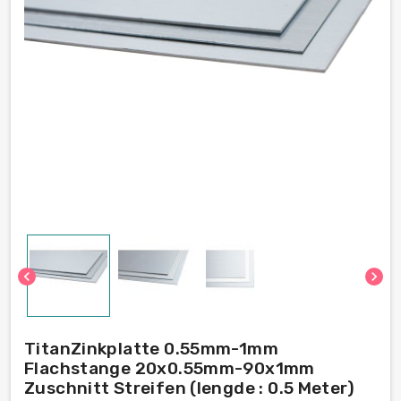
chevron_left
chevron_right
TitanZinkplatte 0.55mm-1mm
Flachstange 20x0.55mm-90x1mm
Zuschnitt Streifen (lengde : 0.5 Meter)