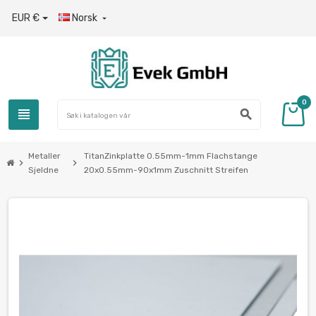
EUR €
Norsk

0
view_headline
search
Metaller
TitanZinkplatte 0.55mm-1mm Flachstange
chevron_right
chevron_right
Sjeldne
20x0.55mm-90x1mm Zuschnitt Streifen