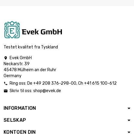
st/pc
Tykkelse / styrke :
5mm

bredde x lengde :
€ 1,602.00
300x1000mm 2
st/pc
Tykkelse / styrke :
Testet kvalitet fra Tyskland
6mm

€ 3,099.60
bredde x lengde :
Evek GmbH

200x1000mm
Neckarstr. 39
45478 Mülheim an der Ruhr
Tykkelse / styrke :
Germany
8mm

€ 1,859.80
bredde x lengde :
Ring oss:
De
+49 208 376-298-00
, Ch
+41 615 100-612

300x300mm
Skriv til oss:
shop@evek.de

Tykkelse / styrke :
10mm

INFORMATION
€ 2,324.70
bredde x lengde :
300x300mm
SELSKAP
Tykkelse / styrke :
KONTOEN DIN
12mm