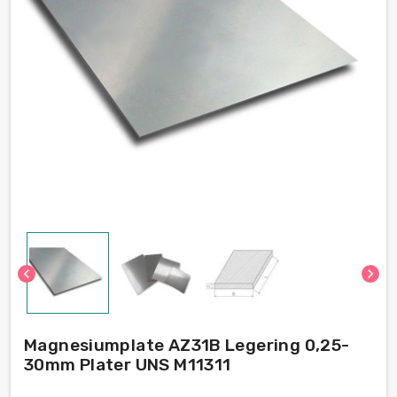
chevron_left
chevron_right
Magnesiumplate AZ31B Legering 0,25-
30mm Plater UNS M11311