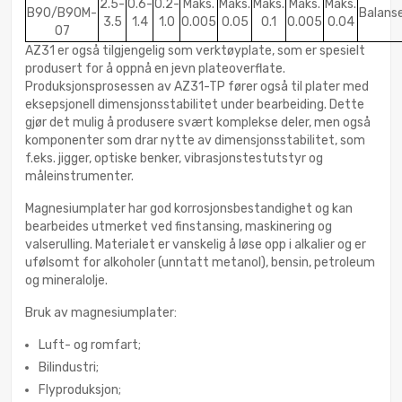
2.5-
0.6-
0.2-
Maks.
Maks.
Maks.
Maks.
Maks.
B90/B90M-
Balans
3.5
1.4
1.0
0.005
0.05
0.1
0.005
0.04
07
AZ31 er også tilgjengelig som verktøyplate, som er spesielt
produsert for å oppnå en jevn plateoverflate.
Produksjonsprosessen av AZ31-TP fører også til plater med
eksepsjonell dimensjonsstabilitet under bearbeiding. Dette
gjør det mulig å produsere svært komplekse deler, men også
komponenter som drar nytte av dimensjonsstabilitet, som
f.eks. jigger, optiske benker, vibrasjonstestutstyr og
måleinstrumenter.
Magnesiumplater har god korrosjonsbestandighet og kan
bearbeides utmerket ved finstansing, maskinering og
valserulling. Materialet er vanskelig å løse opp i alkalier og er
ufølsomt for alkoholer (unntatt metanol), bensin, petroleum
og mineralolje.
Bruk av magnesiumplater:
Luft- og romfart;
Bilindustri;
Flyproduksjon;