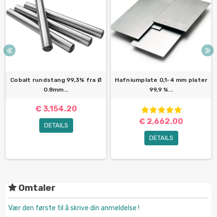
Cobalt rundstang 99,3% fra Ø
Hafniumplate 0,1-4 mm plater
0.8mm...
99,9 %...
€ 3,154.20
€ 2,662.00
DETAILS
DETAILS
Omtaler
Vær den første til å skrive din anmeldelse !