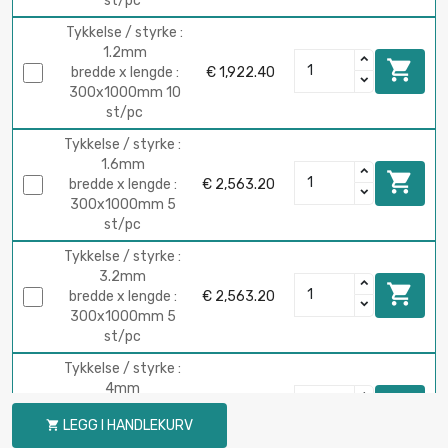
st/pc
Tykkelse / styrke :
1.2mm

bredde x lengde :
€ 1,922.40
300x1000mm 10
st/pc
Tykkelse / styrke :
1.6mm

bredde x lengde :
€ 2,563.20
300x1000mm 5
st/pc
Tykkelse / styrke :
3.2mm

bredde x lengde :
€ 2,563.20
300x1000mm 5
st/pc
Tykkelse / styrke :
4mm

bredde x lengde :
€ 3,204.00
LEGG I HANDLEKURV

300x1000mm 5