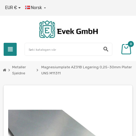
EUR €
Norsk

0
view_headline
search
Metaller
Magnesiumplate AZ31B Legering 0,25-30mm Plater
chevron_right
chevron_right
Sjeldne
UNS M11311