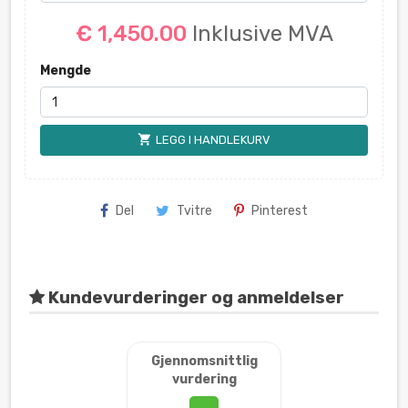
€ 1,450.00
Inklusive MVA
Mengde
shopping_cart
LEGG I HANDLEKURV
Del
Tvitre
Pinterest
Kundevurderinger og anmeldelser
Gjennomsnittlig
vurdering