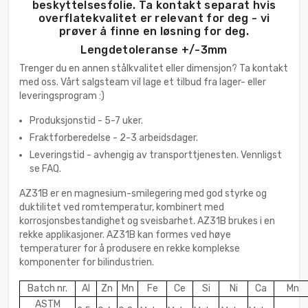
beskyttelsesfolie. Ta kontakt separat hvis
overflatekvalitet er relevant for deg - vi
prøver å finne en løsning for deg.
Lengdetoleranse +/-3mm
Trenger du en annen stålkvalitet eller dimensjon? Ta kontakt
med oss. Vårt salgsteam vil lage et tilbud fra lager- eller
leveringsprogram :)
Produksjonstid - 5-7 uker.
Fraktforberedelse - 2-3 arbeidsdager.
Leveringstid - avhengig av transporttjenesten. Vennligst
se FAQ.
AZ31B er en magnesium-smilegering med god styrke og
duktilitet ved romtemperatur, kombinert med
korrosjonsbestandighet og sveisbarhet. AZ31B brukes i en
rekke applikasjoner. AZ31B kan formes ved høye
temperaturer for å produsere en rekke komplekse
komponenter for bilindustrien.
Batch nr.
Al
Zn
Mn
Fe
Ce
Si
Ni
Ca
Mn
ASTM