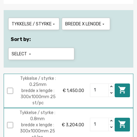
TYKKELSE / STYRKE
BREDDE X LENGDE


Sort by:
SELECT

Tykkelse / styrke :
0.25mm

bredde x lengde :
€ 1,450.00
300x1000mm 25
st/pc
Tykkelse / styrke :
0.8mm

bredde x lengde :
€ 3,204.00
300x1000mm 25