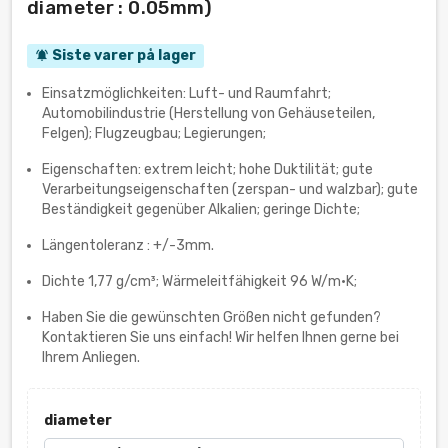
diameter : 0.05mm)
Siste varer på lager
notifications_active
Einsatzmöglichkeiten: Luft- und Raumfahrt;
Automobilindustrie (Herstellung von Gehäuseteilen,
Felgen); Flugzeugbau; Legierungen;
Eigenschaften: extrem leicht; hohe Duktilität; gute
Verarbeitungseigenschaften (zerspan- und walzbar); gute
Beständigkeit gegenüber Alkalien; geringe Dichte;
Längentoleranz : +/-3mm.
Dichte 1,77 g/cm³; Wärmeleitfähigkeit 96 W/m·K;
Haben Sie die gewünschten Größen nicht gefunden?
Kontaktieren Sie uns einfach! Wir helfen Ihnen gerne bei
Ihrem Anliegen.
diameter