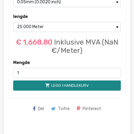
lengde
€ 1,668.80
Inklusive MVA
(NaN
€/Meter)
Mengde
shopping_cart
LEGG I HANDLEKURV
Del
Tvitre
Pinterest