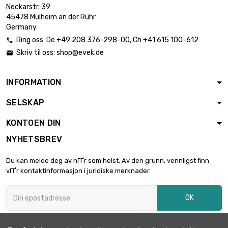
Neckarstr. 39
lengde : 25 000
45478 Mülheim an der Ruhr
Meter

€ 2,269.50
Germany
diameter : 0.5mm
(≈1/16 inch)
Ring oss:
De
+49 208 376-298-00
, Ch
+41 615 100-612

Skriv til oss:
shop@evek.de

lengde : 25 000
Meter

€ 2,720.10
diameter : 0.6mm
INFORMATION
(≈1/32 inch)
SELSKAP
lengde : 10 000
Meter

€ 1,498.50
KONTOEN DIN
diameter : 0.7mm
(0.0276 inch)
NYHETSBREV
lengde : 10 000
Meter
Du kan melde deg av nГҐr som helst. Av den grunn, vennligst finn

€ 1,957.50
diameter : 0.8mm
vГҐr kontaktinformasjon i juridiske merknader.
(0.0315 inch)
OK
lengde : 10 000
Meter

€ 2,477.30
diameter : 0.9mm