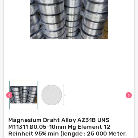
chevron_left
chevron_right
Magnesium Draht Alloy AZ31B UNS
M11311 Ø0.05-10mm Mg Element 12
Reinheit 95% min (lengde : 25 000 Meter,