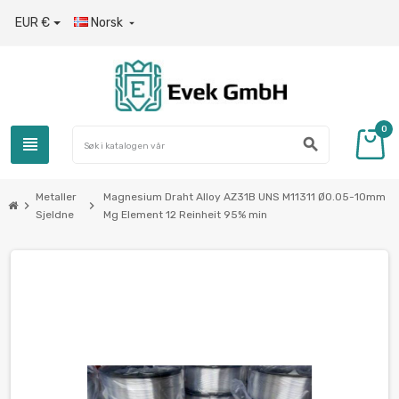
EUR €
Norsk

0
view_headline
search
Metaller
Magnesium Draht Alloy AZ31B UNS M11311 Ø0.05-10mm
chevron_right
chevron_right
Sjeldne
Mg Element 12 Reinheit 95% min