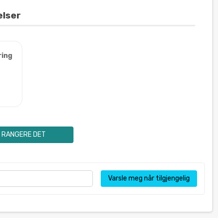
elser
ring
RANGERE DET
Varsle meg når tilgjengelig