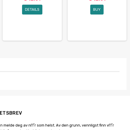
DETAILS
BUY
ETSBREV
n melde deg av nГҐr som helst. Av den grunn, vennligst finn vГҐr