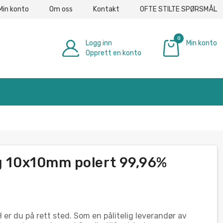
Min konto
Om oss
Kontakt
OFTE STILTE SPØRSMÅL
0
Logg inn
Min konto
Opprett en konto
€ 0.00
ng 10x10mm polert 99,96%
er du på rett sted. Som en pålitelig leverandør av