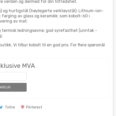
ele verden og dermed for din tilfredshet.
) og hurtigstål (høylegerte verktøystål); Lithium-ion-
); farging av glass og keramikk; som kobolt-60 i
ervering av mat;
g termisk ledningsevne; god syrefasthet (unntak -
g;
ikk. Vi tilbyr kobolt til en god pris. For flere spørsmål
nklusive MVA
NGELIG
Tvitre
Pinterest