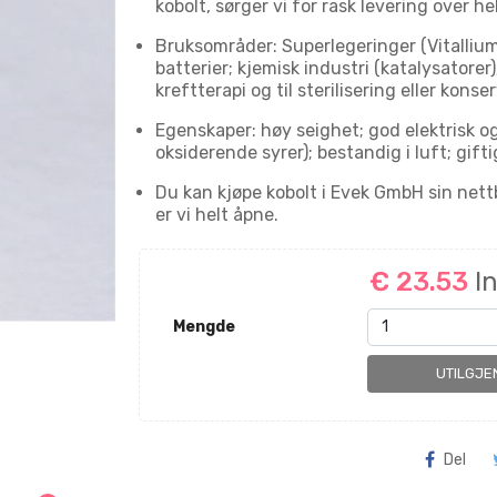
kobolt, sørger vi for rask levering over h
Bruksområder: Superlegeringer (Vitallium
batterier; kjemisk industri (katalysatorer
kreftterapi og til sterilisering eller kons
Egenskaper: høy seighet; god elektrisk o
oksiderende syrer); bestandig i luft; gifti
Du kan kjøpe kobolt i Evek GmbH sin nettbut
er vi helt åpne.
€ 23.53
I
Mengde
UTILGJE
Del