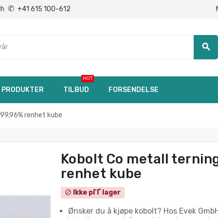
✆
Ch
+41 615 100-612
search
HOT
PRODUKTER
TILBUD
FORSENDELSE
 99,96% renhet kube
Kobolt Co metall terni
renhet kube
Ikke pГҐ lager
block
Ønsker du å kjøpe kobolt? Hos Evek GmbH 