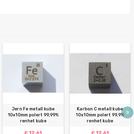
Jern Fe metall kube
Karbon C metall kube
10x10mm polert 99,99%
10x10mm polert 99,9%
renhet kube
renhet kube
€ 12.61
€ 12.61