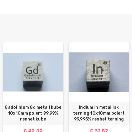
Gadolinium Gd metall kube
Indium In metallisk
10x10mm polert 99,99%
terning 10x10mm polert
renhet kube
99,995% renhet terning
€ 42.02
€ 37.82