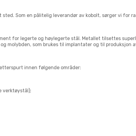
sted. Som en pålitelig leverandør av kobolt, sørger vi for r
ent for legerte og høylegerte stål. Metallet tilsettes superl
 og molybden, som brukes til implantater og til produksjon a
 etterspurt innen følgende områder:
 verktøystål);