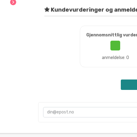
chevron_right
Kundevurderinger og anmeld
Gjennomsnittlig vurde
anmeldelse: 0