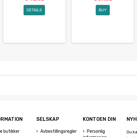
DETAILS
BUY
ORMATION
SELSKAP
KONTOEN DIN
NYH
e butikker
Avbestillingsregler
Personlig
Du ka