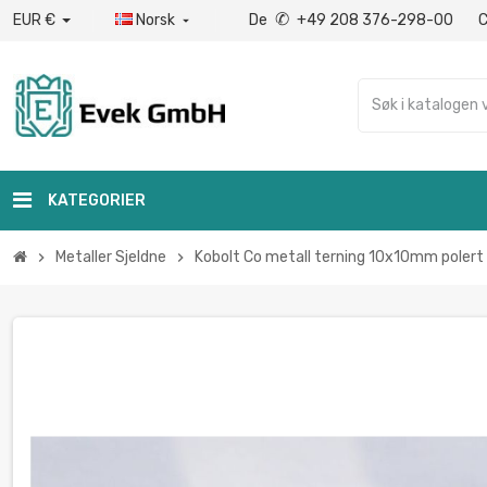
✆
EUR €
Norsk
De
+49 208 376-298-00

KATEGORIER
Metaller Sjeldne
Kobolt Co metall terning 10x10mm polert
chevron_right
chevron_right