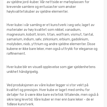
av sjeldne jord-kuber. Vår nettside er møteplassen for
krevende samlere og entusiaster som ønsker
høykvalitetskuber av sjeldne elementer.
Hver kube i vår samling er et kunstverk i seg selv, laget av
materialer av høy kvalitet som nikkel, vanadium,
magnesium, kobolt, krom, titan, wolfram, vismut, tantal,
samarium, indium, sølv, zirkonium, erbium, gadolinium,
molybden, niob, yttrium og andre sjeldne elementer. Disse
kubene er ikke bare leker, men også uttrykk for eleganse og
raffinement.
Hver kube blir en visuell opplevelse som gjør sjeldenhetens
unikhet håndgripelig.
Ved produksjonen av våre kuber legger vi stor vekt på
kvalitet og presisjon. Hver kube er laget med omhu for
detaljer for å være ikke bare estetisk tiltalende, men også å
sikre lang levetid. Våre kuber er mer enn bare leker - de er
tidløse kunstverk.