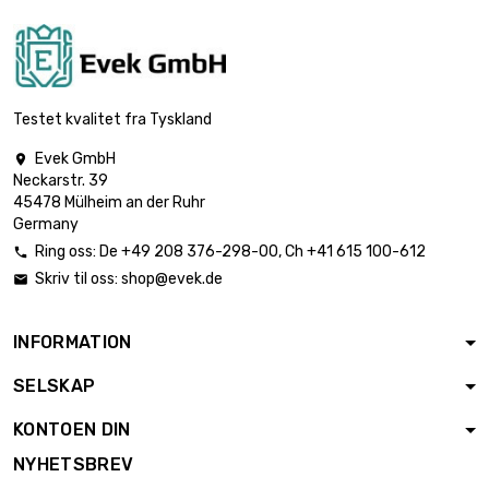
Testet kvalitet fra Tyskland
Evek GmbH

Neckarstr. 39
45478 Mülheim an der Ruhr
Germany
Ring oss:
De
+49 208 376-298-00
, Ch
+41 615 100-612

Skriv til oss:
shop@evek.de

INFORMATION
SELSKAP
KONTOEN DIN
NYHETSBREV