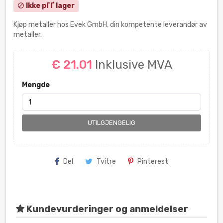
Ikke pГҐ lager
block
Kjøp metaller hos Evek GmbH, din kompetente leverandør av
metaller.
€ 21.01
Inklusive MVA
Mengde
UTILGJENGELIG
Del
Tvitre
Pinterest
Kundevurderinger og anmeldelser