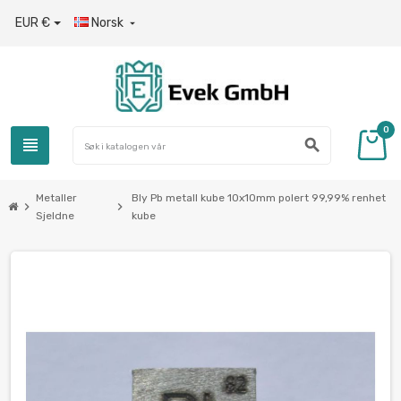
EUR €
Norsk

0
view_headline
search
Metaller
Bly Pb metall kube 10x10mm polert 99,99% renhet
chevron_right
chevron_right
Sjeldne
kube