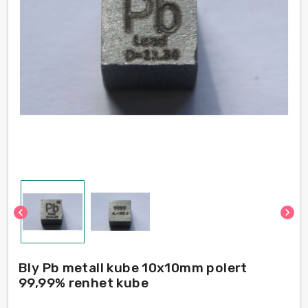
chevron_left
chevron_right
Bly Pb metall kube 10x10mm polert
99,99% renhet kube