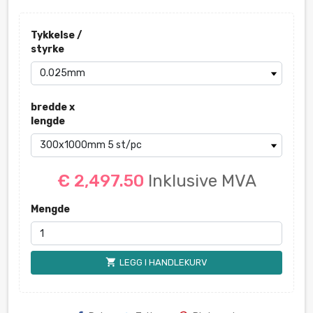
Tykkelse /
styrke
bredde x
lengde
€ 2,497.50
Inklusive MVA
Mengde
shopping_cart
LEGG I HANDLEKURV