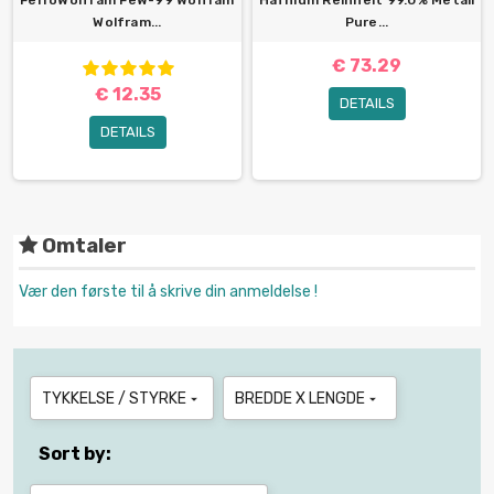
FerroWolfram FeW-99 Wolfram
Hafnium Reinheit 99.0% Metall
Wolfram...
Pure...
€ 73.29
€ 12.35
DETAILS
DETAILS
Omtaler
Vær den første til å skrive din anmeldelse !
TYKKELSE / STYRKE
BREDDE X LENGDE


Sort by: