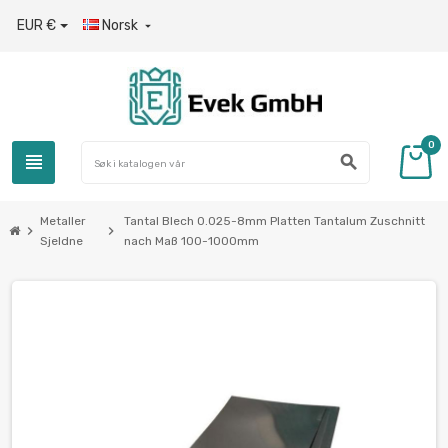
EUR €
Norsk

0
view_headline
search
Metaller
Tantal Blech 0.025-8mm Platten Tantalum Zuschnitt
chevron_right
chevron_right
Sjeldne
nach Maß 100-1000mm