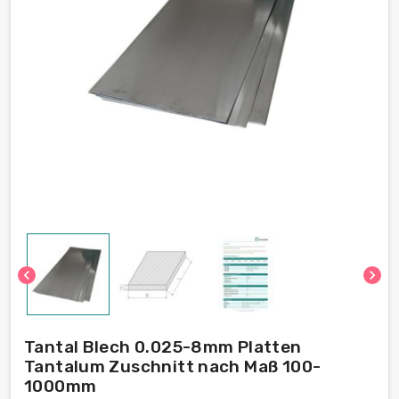
chevron_left
chevron_right
Tantal Blech 0.025-8mm Platten
Tantalum Zuschnitt nach Maß 100-
1000mm