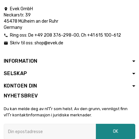
1mm

€ 2,664.00
Evek GmbH

bredde x lengde :
Neckarstr. 39
200x200mm
45478 Mülheim an der Ruhr
Germany
Tykkelse / styrke :
1.2mm

Ring oss:
De
+49 208 376-298-00
, Ch
+41 615 100-612

€ 3,196.80
bredde x lengde :
Skriv til oss:
shop@evek.de

200x200mm
Tykkelse / styrke :
INFORMATION
1.6mm

€ 1,450.00
bredde x lengde :
SELSKAP
100x100mm
KONTOEN DIN
Tykkelse / styrke :
1.6mm

€ 4,262.40
NYHETSBREV
bredde x lengde :
200x200mm
Du kan melde deg av nГҐr som helst. Av den grunn, vennligst finn
Tykkelse / styrke :
vГҐr kontaktinformasjon i juridiske merknader.
2mm

€ 1,490.00
bredde x lengde :
OK
100x100mm