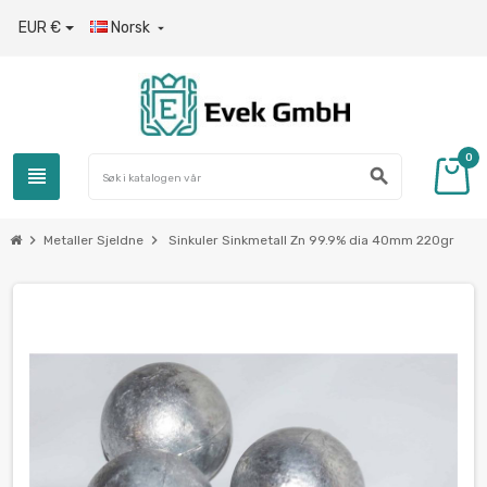
EUR €
Norsk

0
view_headline
search
chevron_right
chevron_right
Metaller Sjeldne
Sinkuler Sinkmetall Zn 99.9% dia 40mm 220gr