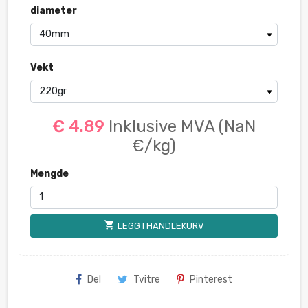
diameter
Vekt
€ 4.89
Inklusive MVA
(NaN
€/kg)
Mengde
shopping_cart
LEGG I HANDLEKURV
Del
Tvitre
Pinterest