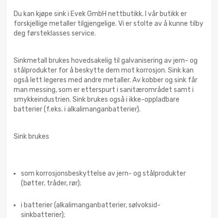
Du kan kjøpe sink i Evek GmbH nettbutikk. I vår butikk er
forskjellige metaller tilgjengelige. Vi er stolte av å kunne tilby
deg førsteklasses service.
Sinkmetall brukes hovedsakelig til galvanisering av jern- og
stålprodukter for å beskytte dem mot korrosjon. Sink kan
også lett legeres med andre metaller. Av kobber og sink får
man messing, som er etterspurt i sanitærområdet samt i
smykkeindustrien. Sink brukes også i ikke-oppladbare
batterier (f.eks. i alkalimanganbatterier).
Sink brukes
som korrosjonsbeskyttelse av jern- og stålprodukter
(bøtter, tråder, rør);
i batterier (alkalimanganbatterier, sølvoksid-
sinkbatterier);