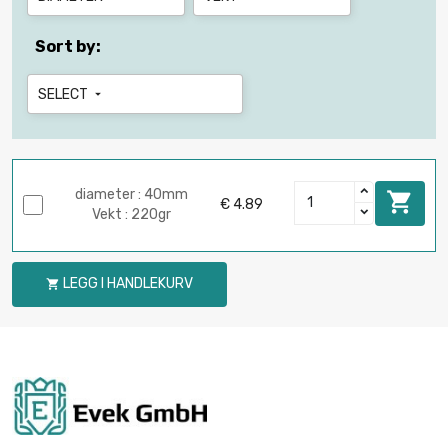
Sort by:
SELECT

diameter : 40mm

€ 4.89
Vekt : 220gr
LEGG I HANDLEKURV
