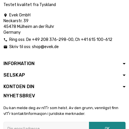
Testet kvalitet fra Tyskland
Evek GmbH

Neckarstr. 39
45478 Mülheim an der Ruhr
Germany
Ring oss:
De
+49 208 376-298-00
, Ch
+41 615 100-612

Skriv til oss:
shop@evek.de

INFORMATION
SELSKAP
KONTOEN DIN
NYHETSBREV
Du kan melde deg av nГҐr som helst. Av den grunn, vennligst finn
vГҐr kontaktinformasjon i juridiske merknader.
OK