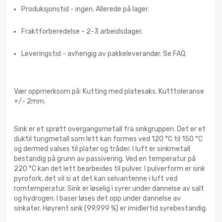
Produksjonstid - ingen. Allerede på lager.
Fraktforberedelse - 2-3 arbeidsdager.
Leveringstid - avhengig av pakkeleverandør. Se FAQ.
Vær oppmerksom på: Kutting med platesaks. Kutttoleranse
+/- 2mm.
Sink er et sprøtt overgangsmetall fra sinkgruppen. Det er et
duktil tungmetall som lett kan formes ved 120 °C til 150 °C
og dermed valses til plater og tråder. I luft er sinkmetall
bestandig på grunn av passivering. Ved en temperatur på
220 °C kan det lett bearbeides til pulver. I pulverform er sink
pyrofork, det vil si at det kan selvantenne i luft ved
romtemperatur. Sink er løselig i syrer under dannelse av salt
og hydrogen. I baser løses det opp under dannelse av
sinkater. Høyrent sink (99,999 %) er imidlertid syrebestandig.