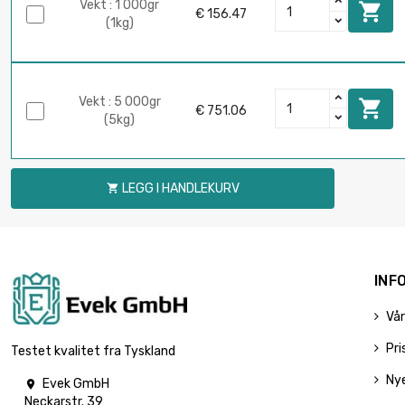
Vekt : 1 000gr

€ 156.47
(1kg)
Vekt : 5 000gr

€ 751.06
(5kg)
LEGG I HANDLEKURV

INF
Vår
Pri
Testet kvalitet fra Tyskland
Ny
Evek GmbH

Neckarstr. 39