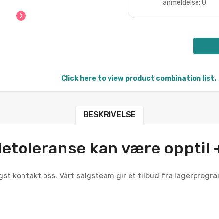
anmeldelse: 0
chevron_right
Click here to view product combination list.
BESKRIVELSE
etoleranse kan være opptil 
gst kontakt oss. Vårt salgsteam gir et tilbud fra lagerprogr