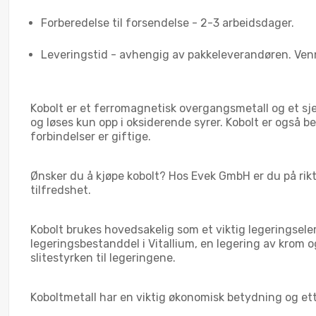
Forberedelse til forsendelse - 2-3 arbeidsdager.
Leveringstid - avhengig av pakkeleverandøren. Venn
Kobolt er et ferromagnetisk overgangsmetall og et sje
og løses kun opp i oksiderende syrer. Kobolt er også b
forbindelser er giftige.
Ønsker du å kjøpe kobolt? Hos Evek GmbH er du på rikti
tilfredshet.
Kobolt brukes hovedsakelig som et viktig legeringselem
legeringsbestanddel i Vitallium, en legering av krom o
slitestyrken til legeringene.
Koboltmetall har en viktig økonomisk betydning og et