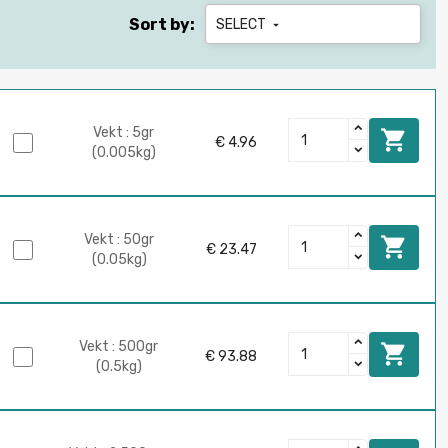
Sort by:
SELECT

Vekt : 5gr

€ 4.96
(0.005kg)
Vekt : 50gr

€ 23.47
(0.05kg)
Vekt : 500gr

€ 93.88
(0.5kg)