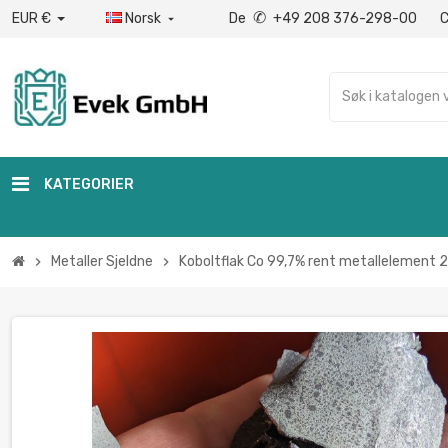
✆
EUR €
Norsk
De
+49 208 376-298-00

KATEGORIER
Metaller Sjeldne
Koboltflak Co 99,7% rent metallelement 2
chevron_right
chevron_right