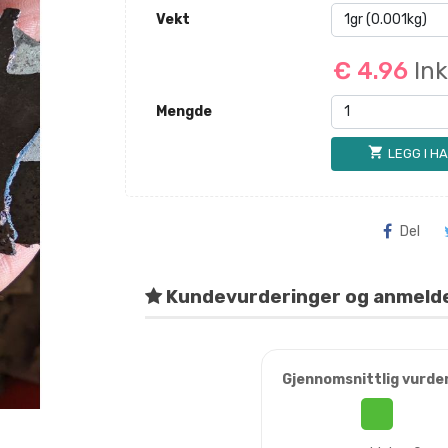
Vekt
€ 4.96
In
Mengde
shopping_cart
LEGG I H
Del
Kundevurderinger og anmeld
Gjennomsnittlig vurde