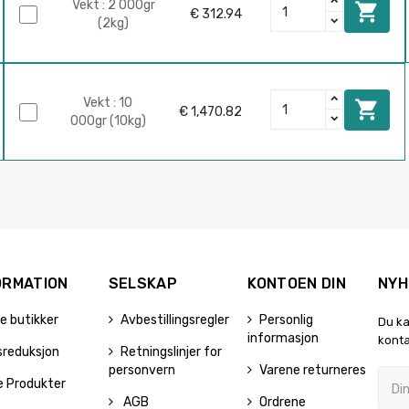
Vekt : 2 000gr

€ 312.94
(2kg)
Vekt : 10

€ 1,470.82
000gr (10kg)
ORMATION
SELSKAP
KONTOEN DIN
NYH
e butikker
Avbestillingsregler
Personlig
Du ka
informasjon
konta
sreduksjon
Retningslinjer for
personvern
Varene returneres
e Produkter
AGB
Ordrene