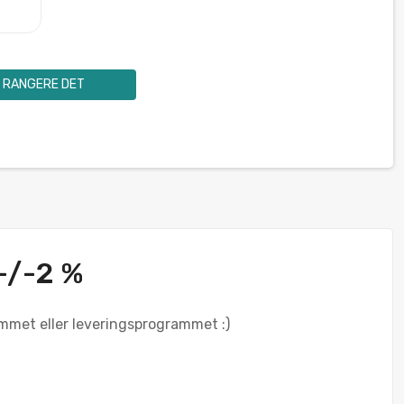
RANGERE DET
+/-2 %
ammet eller leveringsprogrammet :)