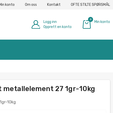
Min konto
Om oss
Kontakt
OFTE STILTE SPØRSMÅL
0
Logg inn
Min konto
Opprett en konto
€ 0.00
t metallelement 27 1gr-10kg
 1gr-10kg