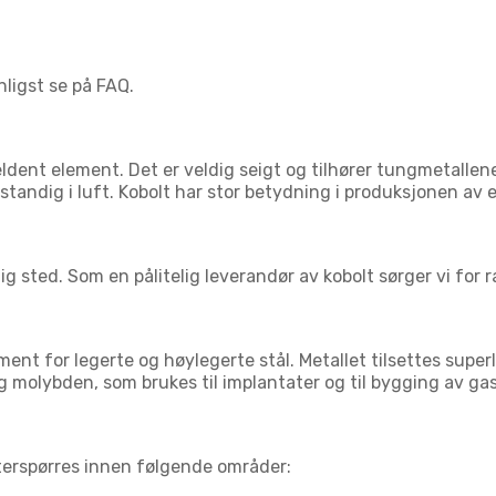
ligst se på FAQ.
ldent element. Det er veldig seigt og tilhører tungmetallene
estandig i luft. Kobolt har stor betydning i produksjonen av
g sted. Som en pålitelig leverandør av kobolt sørger vi for
ent for legerte og høylegerte stål. Metallet tilsettes superl
g molybden, som brukes til implantater og til bygging av ga
terspørres innen følgende områder: