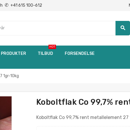
✆
Ch
+41 615 100-612
search
HOT
PRODUKTER
TILBUD
FORSENDELSE
7 1gr-10kg
Koboltflak Co 99,7% ren
Koboltflak Co 99,7% rent metallelement 27