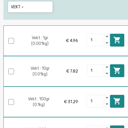
VEKT

Vekt : 1gr

€ 4.96
(0.001kg)
Vekt : 10gr

€ 7.82
(0.01kg)
Vekt : 100gr

€ 31.29
(0.1kg)