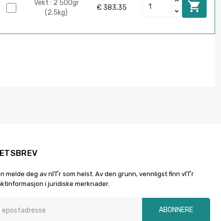
Vekt : 2 500gr

€ 383.35
(2.5kg)
ETSBREV
n melde deg av nГҐr som helst. Av den grunn, vennligst finn vГҐr
ktinformasjon i juridiske merknader.
ABONNERE