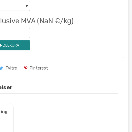
klusive MVA
(NaN €/kg)
ANDLEKURV
Tvitre
Pinterest
elser
ring