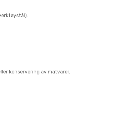
verktøystål);
eller konservering av matvarer.