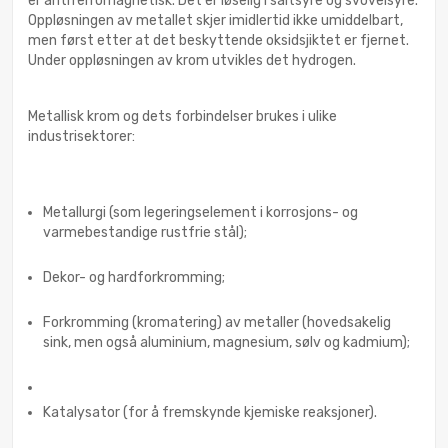
er antiferromagnetisk. Det er løselig i saltsyre og svovelsyre.
Oppløsningen av metallet skjer imidlertid ikke umiddelbart,
men først etter at det beskyttende oksidsjiktet er fjernet.
Under oppløsningen av krom utvikles det hydrogen.
Metallisk krom og dets forbindelser brukes i ulike
industrisektorer:
Metallurgi (som legeringselement i korrosjons- og
varmebestandige rustfrie stål);
Dekor- og hardforkromming;
Forkromming (kromatering) av metaller (hovedsakelig
sink, men også aluminium, magnesium, sølv og kadmium);
Katalysator (for å fremskynde kjemiske reaksjoner).