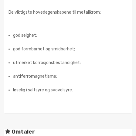
De viktigste hovedegenskapene til metallkrom:
god seighet;
god formbarhet og smidbarhet;
utmerket korrosjonsbestandighet;
antiferromagnetisme;
løselig i saltsyre og svovelsyre.
Omtaler