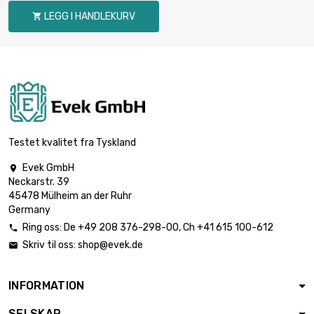
LEGG I HANDLEKURV


Vekt : 250gr (0.25kg)
€ 61.76

Vekt : 500gr (0.5kg)
€ 98.82
Testet kvalitet fra Tyskland
Evek GmbH

Neckarstr. 39

Vekt : 1000gr (1kg)
€ 164.71
45478 Mülheim an der Ruhr
Germany
Ring oss:
De
+49 208 376-298-00
, Ch
+41 615 100-612

Skriv til oss:
shop@evek.de


Vekt : 2000gr (2kg)
€ 322.82
INFORMATION
SELSKAP