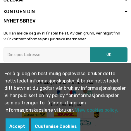
Vekt : 2500gr

€ 403.53
(2.5kg)
KONTOEN DIN
NYHETSBREV
Du kan melde deg av nГҐr som helst. Av den grunn, vennligst finn
vГҐr kontaktinformasjon i juridiske merknader.
OK
For å gi deg en best mulig opplevelse, bruker dette
nettstedet informasjonskapsler. Å bruke nettstedet
Betalingsmåter i nettbutikken
ditt betyr at du godtar vår bruk av informasjonskapsler.
Vi har publisert en ny policy for informasjonskapsler,
som du trenger for å finne ut mer om
Rask levering per
informasjonskapslene vi bruker.
View cookies policy.
Accept
Customise Cookies