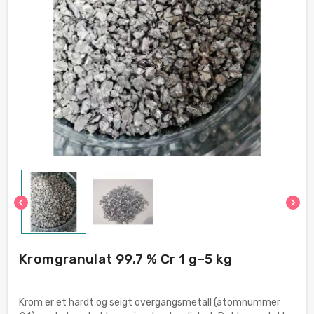
chevron_left
chevron_right
Kromgranulat 99,7 % Cr 1 g–5 kg
Krom er et hardt og seigt overgangsmetall (atomnummer