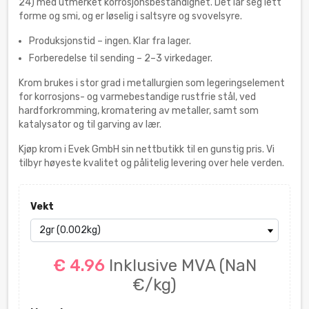
24) med utmerket korrosjonsbestandighet. Det lar seg lett
forme og smi, og er løselig i saltsyre og svovelsyre.
Produksjonstid – ingen. Klar fra lager.
Forberedelse til sending – 2–3 virkedager.
Krom brukes i stor grad i metallurgien som legeringselement
for korrosjons- og varmebestandige rustfrie stål, ved
hardforkromming, kromatering av metaller, samt som
katalysator og til garving av lær.
Kjøp krom i Evek GmbH sin nettbutikk til en gunstig pris. Vi
tilbyr høyeste kvalitet og pålitelig levering over hele verden.
Vekt
€ 4.96
Inklusive MVA
(NaN
€/kg)