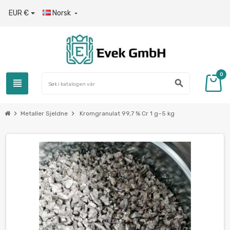
EUR €
Norsk

0
view_headline
search
chevron_right
chevron_right
Metaller Sjeldne
Kromgranulat 99,7 % Cr 1 g–5 kg