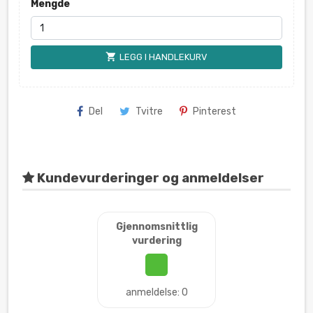
Mengde
shopping_cart
LEGG I HANDLEKURV
Del
Tvitre
Pinterest
Kundevurderinger og anmeldelser
Gjennomsnittlig
vurdering
anmeldelse: 0