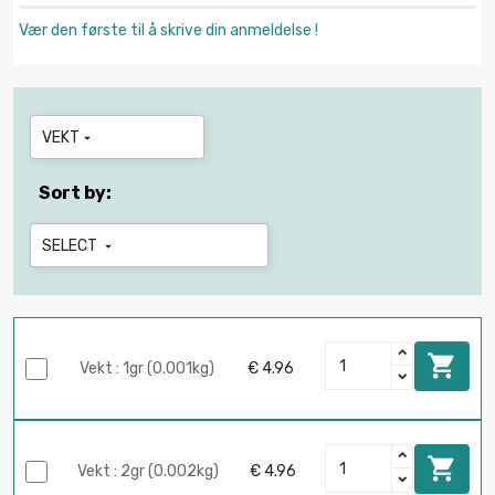
Vær den første til å skrive din anmeldelse !
VEKT

Sort by:
SELECT


Vekt : 1gr (0.001kg)
€ 4.96

Vekt : 2gr (0.002kg)
€ 4.96