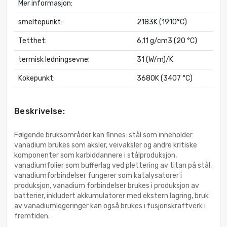
Mer informasjon:
smeltepunkt:
2183K (1910°C)
Tetthet:
6,11 g/cm3 (20 °C)
termisk ledningsevne:
31 (W/m)/K
Kokepunkt:
3680K (3407 °C)
Beskrivelse:
Følgende bruksområder kan finnes: stål som inneholder
vanadium brukes som aksler, veivaksler og andre kritiske
komponenter som karbiddannere i stålproduksjon,
vanadiumfolier som bufferlag ved plettering av titan på stål,
vanadiumforbindelser fungerer som katalysatorer i
produksjon, vanadium forbindelser brukes i produksjon av
batterier, inkludert akkumulatorer med ekstern lagring, bruk
av vanadiumlegeringer kan også brukes i fusjonskraftverk i
fremtiden.