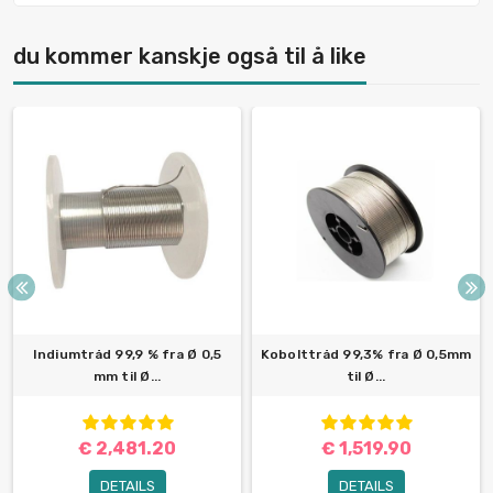
du kommer kanskje også til å like
Indiumtråd 99,9 % fra Ø 0,5
Kobolttråd 99,3% fra Ø 0,5mm
mm til Ø...
til Ø...
€ 2,481.20
€ 1,519.90
DETAILS
DETAILS