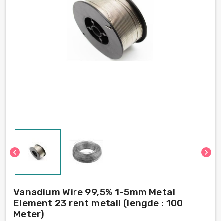
chevron_left
chevron_right
Vanadium Wire 99,5% 1-5mm Metal
Element 23 rent metall (lengde : 100
Meter)