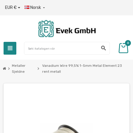
EUR €
Norsk

0
view_headline
search
Metaller
Vanadium Wire 99,5% 1-5mm Metal Element 23
chevron_right
chevron_right
Sjeldne
rent metall