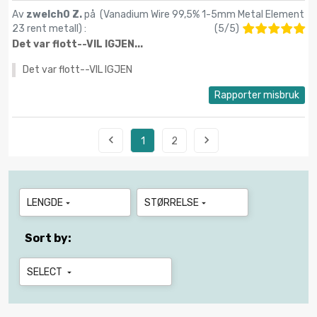
Av
zwelch0 Z.
på (
Vanadium Wire 99,5% 1-5mm Metal Element
23 rent metall
) :
(
5
/
5
)
Det var flott--VIL IGJEN...
Det var flott--VIL IGJEN
Rapporter misbruk


1
2
LENGDE
STØRRELSE


Sort by:
SELECT
