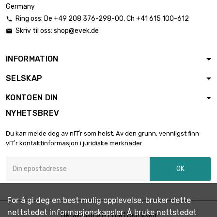
Germany
Ring oss:
De
+49 208 376-298-00
, Ch
+41 615 100-612

størrelse : 1.5mm
Skriv til oss:
shop@evek.de


lengde : 500
€ 18,803.90
Meter
INFORMATION
SELSKAP
lengde : 25 Meter

€ 1,656.77
størrelse : 1.8mm
KONTOEN DIN
NYHETSBREV
lengde : 50 Meter

€ 3,010.49
Du kan melde deg av nГҐr som helst. Av den grunn, vennligst finn
størrelse : 1.8mm
vГҐr kontaktinformasjon i juridiske merknader.
OK
lengde : 100 Meter

€ 5,718.04
størrelse : 1.8mm
For å gi deg en best mulig opplevelse, bruker dette
lengde : 200
nettstedet informasjonskapsler. Å bruke nettstedet
Betalingsmåter i nettbutikken