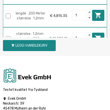
lengde : 200 Meter

€ 4,815.35
størrelse : 1.2mm
størrelse : 1.2mm

lengde : 500
€ 12,035.19
Meter
LEGG I HANDLEKURV

lengde : 50 Meter

€ 2,091.21
størrelse : 1.5mm
lengde : 100 Meter

€ 3,971.40
størrelse : 1.5mm
Testet kvalitet fra Tyskland
Evek GmbH

Neckarstr. 39
lengde : 200 Meter

€ 7,522.89
45478 Mülheim an der Ruhr
størrelse : 1.5mm