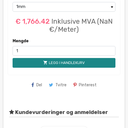
€ 1,766.42
Inklusive MVA
(NaN
€/Meter)
Mengde
shopping_cart
LEGG I HANDLEKURV
Del
Tvitre
Pinterest
Kundevurderinger og anmeldelser