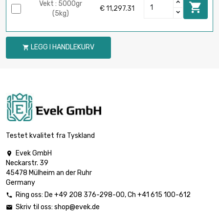
Vekt : 5000gr

€ 11,297.31
(5kg)
LEGG I HANDLEKURV

Testet kvalitet fra Tyskland
Evek GmbH

Neckarstr. 39
45478 Mülheim an der Ruhr
Germany
Ring oss:
De
+49 208 376-298-00
, Ch
+41 615 100-612

Skriv til oss:
shop@evek.de
