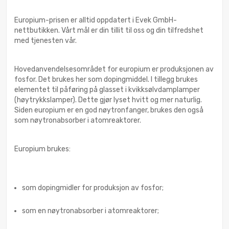
Europium-prisen er alltid oppdatert i Evek GmbH-
nettbutikken. Vårt mål er din tillit til oss og din tilfredshet
med tjenesten vår.
Hovedanvendelsesområdet for europium er produksjonen av
fosfor. Det brukes her som dopingmiddel. I tillegg brukes
elementet til påføring på glasset i kvikksølvdamplamper
(høytrykkslamper). Dette gjør lyset hvitt og mer naturlig.
Siden europium er en god nøytronfanger, brukes den også
som nøytronabsorber i atomreaktorer.
Europium brukes:
som dopingmidler for produksjon av fosfor;
som en nøytronabsorber i atomreaktorer;