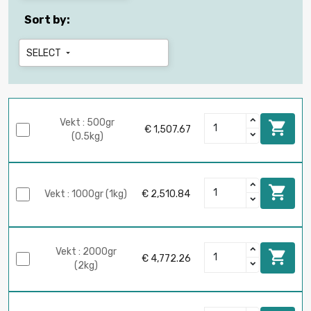
Sort by:
SELECT

Vekt : 500gr

€ 1,507.67
(0.5kg)

Vekt : 1000gr (1kg)
€ 2,510.84
Vekt : 2000gr

€ 4,772.26
(2kg)