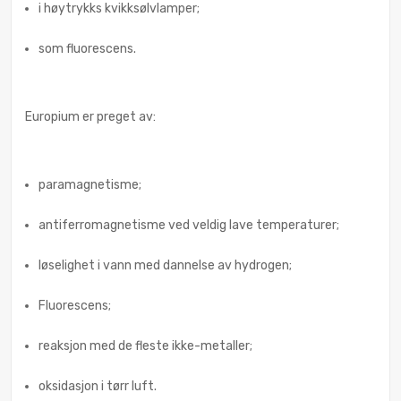
i høytrykks kvikksølvlamper;
som fluorescens.
Europium er preget av:
paramagnetisme;
antiferromagnetisme ved veldig lave temperaturer;
løselighet i vann med dannelse av hydrogen;
Fluorescens;
reaksjon med de fleste ikke-metaller;
oksidasjon i tørr luft.