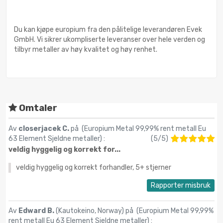
Du kan kjøpe europium fra den pålitelige leverandøren Evek
GmbH. Vi sikrer ukompliserte leveranser over hele verden og
tilbyr metaller av høy kvalitet og høy renhet.
Omtaler
Av
closerjacek C.
på (
Europium Metal 99,99% rent metall Eu
63 Element Sjeldne metaller
) :
(
5
/
5
)
veldig hyggelig og korrekt for...
veldig hyggelig og korrekt forhandler, 5+ stjerner
Rapporter misbruk
Av
Edward B.
(Kautokeino, Norway) på (
Europium Metal 99,99%
rent metall Eu 63 Element Sjeldne metaller
) :