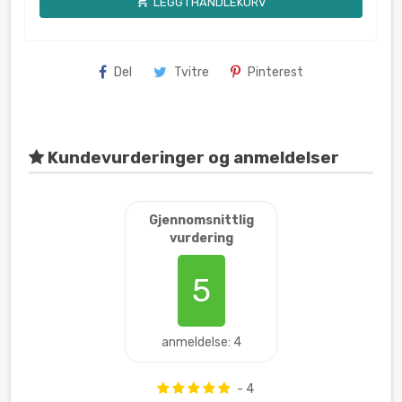
shopping_cart
LEGG I HANDLEKURV
Del
Tvitre
Pinterest
Kundevurderinger og anmeldelser
Gjennomsnittlig
vurdering
5
anmeldelse: 4
- 4