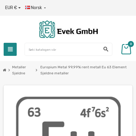
EUR €
Norsk

0
view_headline
search
Metaller
Europium Metal 99,99% rent metall Eu 63 Element
chevron_right
chevron_right
Sjeldne
Sjeldne metaller