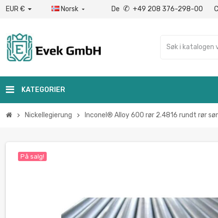
✆
EUR €
Norsk
De
+49 208 376-298-00

KATEGORIER
Nickellegierung
Inconel® Alloy 600 rør 2.4816 rundt rør
chevron_right
chevron_right
På salg!