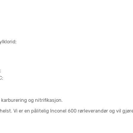
lklorid;
;
C;
karburering og nitrifikasjon.
lst. Vi er en pålitelig Inconel 600 rørleverandør og vil gjør