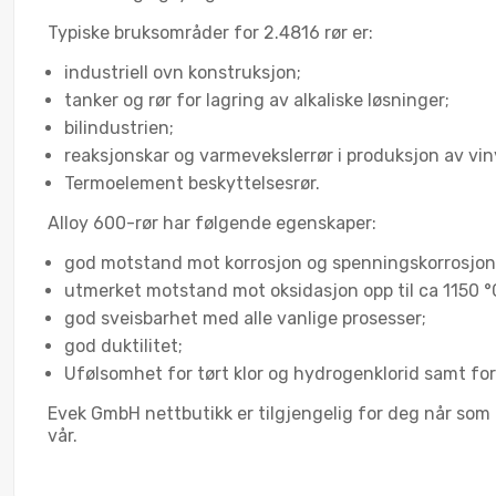
Typiske bruksområder for 2.4816 rør er:
industriell ovn konstruksjon;
tanker og rør for lagring av alkaliske løsninger;
bilindustrien;
reaksjonskar og varmevekslerrør i produksjon av viny
Termoelement beskyttelsesrør.
Alloy 600-rør har følgende egenskaper:
god motstand mot korrosjon og spenningskorrosjon
utmerket motstand mot oksidasjon opp til ca 1150 °
god sveisbarhet med alle vanlige prosesser;
god duktilitet;
Ufølsomhet for tørt klor og hydrogenklorid samt for 
Evek GmbH nettbutikk er tilgjengelig for deg når som he
vår.