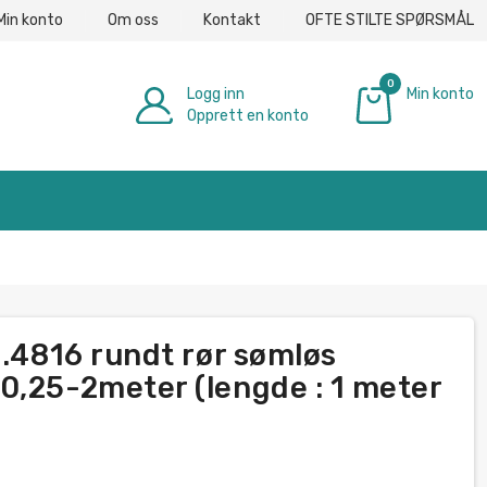
Min konto
Om oss
Kontakt
OFTE STILTE SPØRSMÅL
0
Logg inn
Min konto
Opprett en konto
€ 0.00
2.4816 rundt rør sømløs
0,25-2meter (lengde : 1 meter