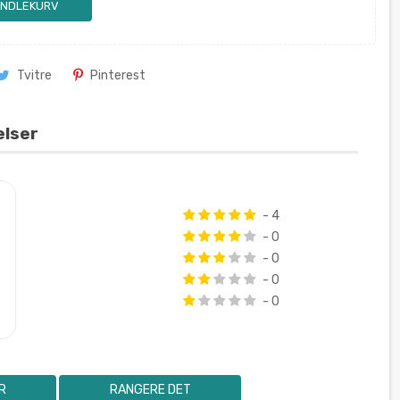
ANDLEKURV
Tvitre
Pinterest
elser
- 4
- 0
- 0
- 0
- 0
R
RANGERE DET