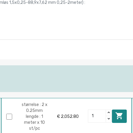
 sømløs 1,5x0,25-88,9x7,62 mm 0,25-2meter
) :
størrelse : 2 x
0.25mm

lengde : 1
€ 2,052.80
meter x 10
st/pc