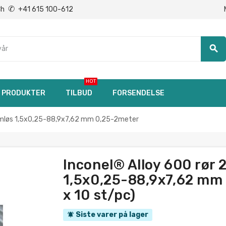
✆
Ch
+41 615 100-612
search
HOT
PRODUKTER
TILBUD
FORSENDELSE
 sømløs 1,5x0,25-88,9x7,62 mm 0,25-2meter
Inconel® Alloy 600 rør 
1,5x0,25-88,9x7,62 mm 
x 10 st/pc)
Siste varer på lager
notifications_active