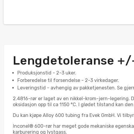
Lengdetoleranse +
Produksjonstid - 2-3 uker.
Forberedelse til forsendelse - 2-3 virkedager.
Leveringstid - avhengig av pakketjenesten. Se gjer
2.4816-rør er laget av en nikkel-krom-jern-legering
oksidasjon opp til ca 1150 °C. I glødet tilstand kan de
Du kan kjøpe Alloy 600 tubing fra Evek GmbH. Vi tilbyr r
Inconel® 600-rør har meget gode mekaniske egenskape
karburering og lystgass.