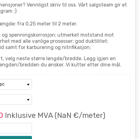
ensjoner? Vennligst skriv til oss. Vårt salgsteam gir et
ogram :)
engde: fra 0,25 meter til 2 meter.
n og spenningskorrosjon; utmerket motstand mot
rhet med alle vanlige prosesser; god duktilitet;
d samt for karburering og nitrifikasjon;
t, velg neste større lengde/bredde. Legg igjen en
engden/bredden du ønsker. Vi kutter etter dine mål.
70
Inklusive MVA
(NaN €/meter)