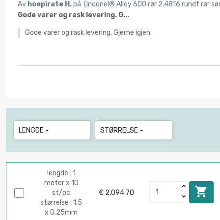
Av
hoepirate H.
på (
Inconel® Alloy 600 rør 2.4816 rundt rør
Gode varer og rask levering. G...
Gode varer og rask levering. Gjerne igjen.
LENGDE
STØRRELSE


lengde : 1
meter x 10

st/pc
€ 2,094.70
størrelse : 1.5
x 0.25mm