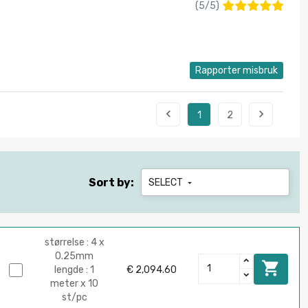
(
5
/
5
)
Rapporter misbruk


1
2
Sort by:
SELECT

størrelse : 4 x
0.25mm

lengde : 1
€ 2,094.60
meter x 10
st/pc