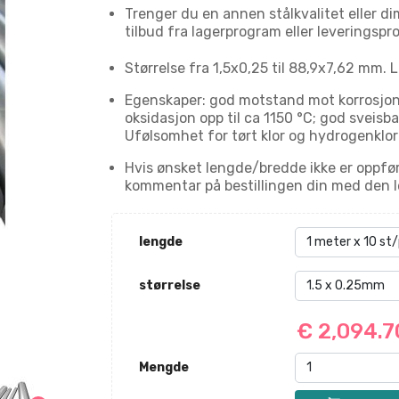
Trenger du en annen stålkvalitet eller dim
tilbud fra lagerprogram eller leveringspr
Størrelse fra 1,5x0,25 til 88,9x7,62 mm. L
Egenskaper: god motstand mot korrosjo
oksidasjon opp til ca 1150 °C; god sveisba
Ufølsomhet for tørt klor og hydrogenklori
Hvis ønsket lengde/bredde ikke er oppfør
kommentar på bestillingen din med den l
lengde
størrelse
€ 2,094.
Mengde