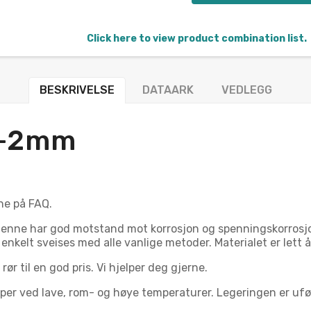
Click here to view product combination list.
BESKRIVELSE
DATAARK
VEDLEGG
/-2mm
ne på FAQ.
. Denne har god motstand mot korrosjon og spenningskorros
n enkelt sveises med alle vanlige metoder. Materialet er lett
ør til en god pris. Vi hjelper deg gjerne.
r ved lave, rom- og høye temperaturer. Legeringen er uføl