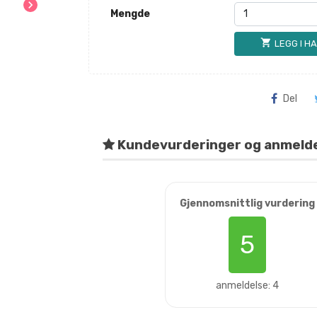
chevron_right
Mengde
shopping_cart
LEGG I H
Del
Kundevurderinger og anmeld
Gjennomsnittlig vurdering
5
anmeldelse: 4