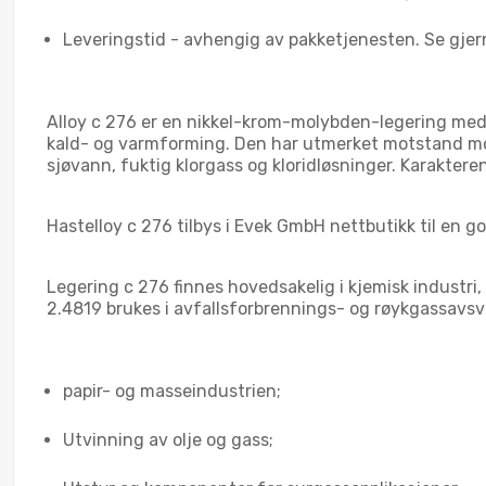
Leveringstid - avhengig av pakketjenesten. Se gjer
Alloy c 276 er en nikkel-krom-molybden-legering med t
kald- og varmforming. Den har utmerket motstand mot
sjøvann, fuktig klorgass og kloridløsninger. Karaktere
Hastelloy c 276 tilbys i Evek GmbH nettbutikk til en go
Legering c 276 finnes hovedsakelig i kjemisk industri
2.4819 brukes i avfallsforbrennings- og røykgassavsv
papir- og masseindustrien;
Utvinning av olje og gass;