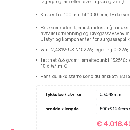
lagerprogram eller leveringsprogram :)
Kutter fra 100 mm til 1000 mm, tykkelser
Bruksområder: kjemisk industri (produksjo
avfallsforbrenning og røykgassavsvovling
utstyr og komponenter for surgassapplik
Wnr. 2,4819; US N10276; legering C-276;
tetthet 8,6 g/cm³; smeltepunkt 1325°C; 
10,6 W/(m K).
Fant du ikke størrelsene du ønsket? Bare 
Tykkelse / styrke
bredde x lengde
€ 4,018.