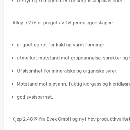
Utstyr og komponenter for surgassapplikasjoner.
Alloy c 276 er preget av følgende egenskaper:
er godt egnet for kald og varm forming;
utmerket motstand mot gropdannelse, sprekker og 
Ufølsomhet for mineralske og organiske syrer;
Motstand mot sjøvann, fuktig klorgass og kloridløsn
god sveisbarhet.
Kjøp 2.4819 fra Evek GmbH og nyt høy produktkvalitet o