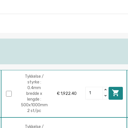
Tykkelse /
styrke :
0.4mm

bredde x
€ 1,922.40
lengde :
500x1000mm
2 st/pc
Tykkelse /