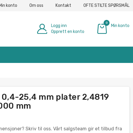
Min konto
Om oss
Kontakt
OFTE STILTE SPØRSMÅL
0
Logg inn
Min konto
Opprett en konto
€ 0.00
k 0,4-25,4 mm plater 2,4819
-1000 mm
ensjoner? Skriv til oss. Vårt salgsteam gir et tilbud fra