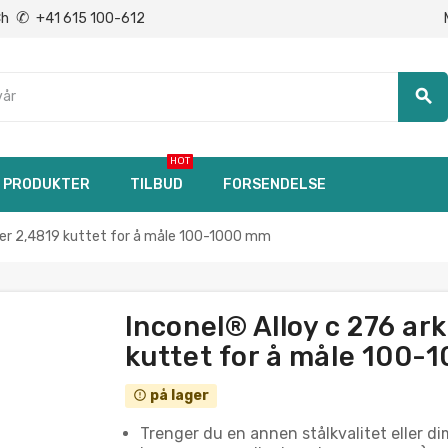
✆
Ch
+41 615 100-612
search
HOT
PRODUKTER
TILBUD
FORSENDELSE
ter 2,4819 kuttet for å måle 100-1000 mm
Inconel® Alloy c 276 ar
kuttet for å måle 100
på lager
error_outline
Trenger du en annen stålkvalitet eller dim