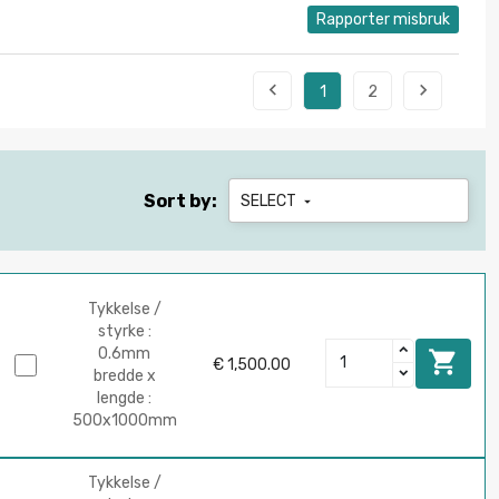
Rapporter misbruk


1
2
Sort by:
SELECT

Tykkelse /
styrke :
0.6mm

€ 1,500.00
bredde x
lengde :
500x1000mm
Tykkelse /