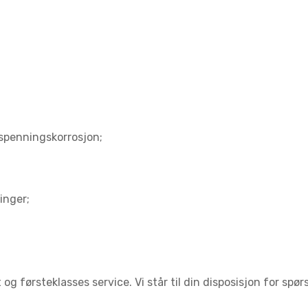
spenningskorrosjon;
inger;
g førsteklasses service. Vi står til din disposisjon for spør