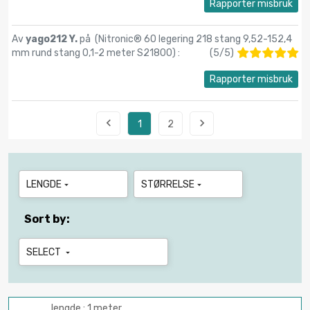
Rapporter misbruk
Av
yago212 Y.
på (
Nitronic® 60 legering 218 stang 9,52-152,4
mm rund stang 0,1-2 meter S21800
) :
(
5
/
5
)
Rapporter misbruk


1
2
LENGDE
STØRRELSE


Sort by:
SELECT

lengde : 1 meter