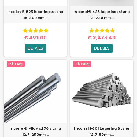
incoloy® 825 legeringsstang
Inconel® 625 legeringsstang
16-200 mm...
12-220 mm...
€ 491.00
€ 2,473.40
DETAILS
DETAILS
På salg!
På salg!
Inconel® Alloy c276 stang
Inconel®601 Legering Stang
12,7-250mm...
12,7-50mm...