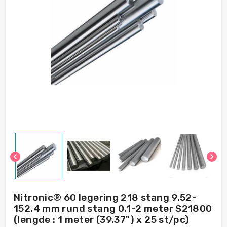
chevron_left
chevron_right
Nitronic® 60 legering 218 stang 9,52-
152,4 mm rund stang 0,1-2 meter S21800
(lengde : 1 meter (39.37") x 25 st/pc)