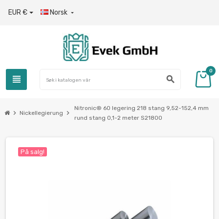
EUR €
Norsk

0
view_headline
search
Nitronic® 60 legering 218 stang 9,52-152,4 mm
chevron_right
chevron_right
Nickellegierung
rund stang 0,1-2 meter S21800
På salg!