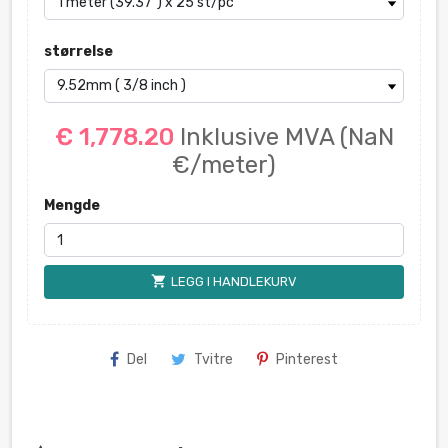
størrelse
€ 1,778.20
Inklusive MVA
(NaN
€/meter)
Mengde
shopping_cart
LEGG I HANDLEKURV
Del
Tvitre
Pinterest