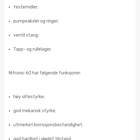
festemidler;
pumpeaksler og ringer;
ventil stang;
Tapp- og rullelager.
Nitronic 60 har følgende funksjoner:
høy slitestyrke;
god mekanisk styrke;
utmerket korrosjonsbestandighet;
god hardhet i glødet tilstand.