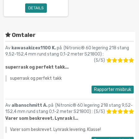
DETAILS
Omtaler
Av
kawasakizex1100 K.
på (
Nitronic® 60 legering 218 stang
9,52-152,4 mm rund stang 0,1-2 meter S21800
) :
(
5
/
5
)
superrask og perfekt takk...
superrask og perfekt takk
Rapporter misbruk
Av
albanschmitt A.
på (
Nitronic® 60 legering 218 stang 9,52-
152,4 mm rund stang 0,1-2 meter S21800
) :
(
5
/
5
)
Varer som beskrevet. Lynrask l...
Varer som beskrevet. Lynrask levering. Klasse!