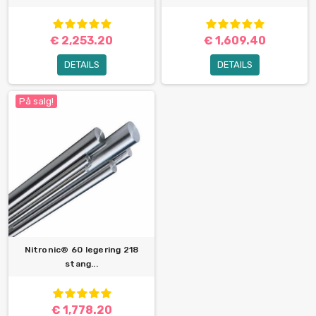
€ 2,253.20
€ 1,609.40
DETAILS
DETAILS
På salg!
Nitronic® 60 legering 218
stang...
€ 1,778.20