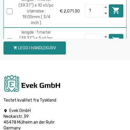
(39.37") x 10 st/pc

størrelse :
€ 2,071.30
19.05mm ( 3/4
inch )
lengde : 1 meter
(39.37") x 5 st/pc

€ 1,640.90
størrelse : 22.2mm
LEGG I HANDLEKURV

( 7/8 inch )
lengde : 1 meter
(39.37") x 10 st/pc

størrelse :
€ 2,813.00
22.2mm ( 7/8 inch
)
størrelse : 25.4mm
( 1 inch )

Testet kvalitet fra Tyskland
€ 2,148.00
lengde : 1 meter
(39.37") x 5 st/pc
Evek GmbH

Neckarstr. 39
lengde : 2 meter
45478 Mülheim an der Ruhr
(78.74" inch)

Germany