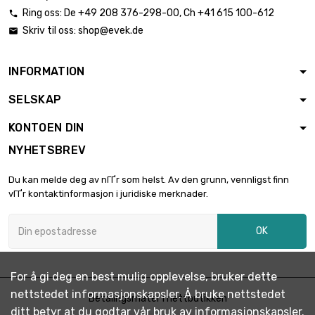
størrelse :
€ 1,534.30
Ring oss:
De
+49 208 376-298-00
, Ch
+41 615 100-612

31.75mm ( 1 1/4
inch )
Skriv til oss:
shop@evek.de

lengde : 1 meter
(39.37") x 5 st/pc
INFORMATION

størrelse :
€ 3,356.30
31.75mm ( 1 1/4
SELSKAP
inch )
KONTOEN DIN
størrelse : 38.1mm
( 1 1/2 inch )

NYHETSBREV
€ 1,864.20
lengde : 1.5 meter
(59.06" inch)
Du kan melde deg av nГҐr som helst. Av den grunn, vennligst finn
vГҐr kontaktinformasjon i juridiske merknader.
lengde : 2 meter
(78.74" inch)

€ 2,209.40
størrelse : 38.1mm
OK
( 1 1/2 inch )
lengde : 1 meter
(39.37" inch)
For å gi deg en best mulig opplevelse, bruker dette

størrelse :
€ 1,879.50
nettstedet informasjonskapsler. Å bruke nettstedet
Betalingsmåter i nettbutikken
44.45mm ( 1 3/4
ditt betyr at du godtar vår bruk av informasjonskapsler.