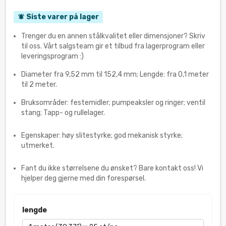
Siste varer på lager
notifications_active
Trenger du en annen stålkvalitet eller dimensjoner? Skriv
til oss. Vårt salgsteam gir et tilbud fra lagerprogram eller
leveringsprogram :)
Diameter fra 9,52 mm til 152,4 mm; Lengde: fra 0,1 meter
til 2 meter.
Bruksområder: festemidler; pumpeaksler og ringer; ventil
stang; Tapp- og rullelager.
Egenskaper: høy slitestyrke; god mekanisk styrke;
utmerket.
Fant du ikke størrelsene du ønsket? Bare kontakt oss! Vi
hjelper deg gjerne med din forespørsel.
lengde