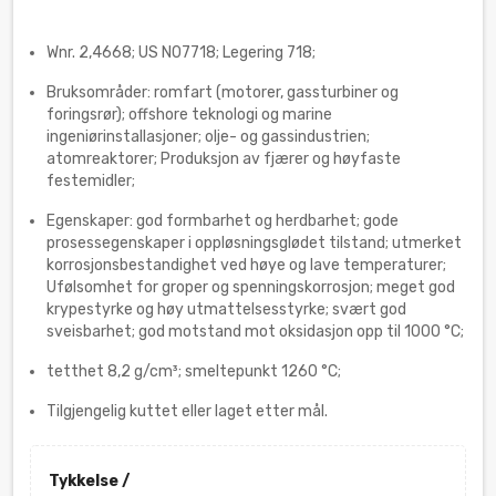
Wnr. 2,4668; US N07718; Legering 718;
Bruksområder: romfart (motorer, gassturbiner og
foringsrør); offshore teknologi og marine
ingeniørinstallasjoner; olje- og gassindustrien;
atomreaktorer; Produksjon av fjærer og høyfaste
festemidler;
Egenskaper: god formbarhet og herdbarhet; gode
prosessegenskaper i oppløsningsglødet tilstand; utmerket
korrosjonsbestandighet ved høye og lave temperaturer;
Ufølsomhet for groper og spenningskorrosjon; meget god
krypestyrke og høy utmattelsesstyrke; svært god
sveisbarhet; god motstand mot oksidasjon opp til 1000 °C;
tetthet 8,2 g/cm³; smeltepunkt 1260 °C;
Tilgjengelig kuttet eller laget etter mål.
Tykkelse /