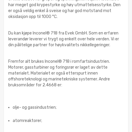
har meget god krypestyrke og høy utmattelsesstyrke. Den
er også veldig enkel å sveise og har god motstand mot
oksidasjon opp til 1000 °C.
Du kan kjøpe Inconel® 718 fra Evek GmbH. Som en erfaren
leverandør leverer vi trygt og enkelt over hele verden. Vi er
din pålitelige partner for høykvalitets nikkellegeringer.
Fremfor alt brukes Inconel® 718 i romfartsindustrien.
Motorer, gassturbiner og foringsrør er laget av dette
materialet. Materialet er også etterspurt innen
offshoreteknologi og marinetekniske systemer. Andre
bruksområder for 2.4668 er:
olje- og gassindustrien;
atomreaktorer;