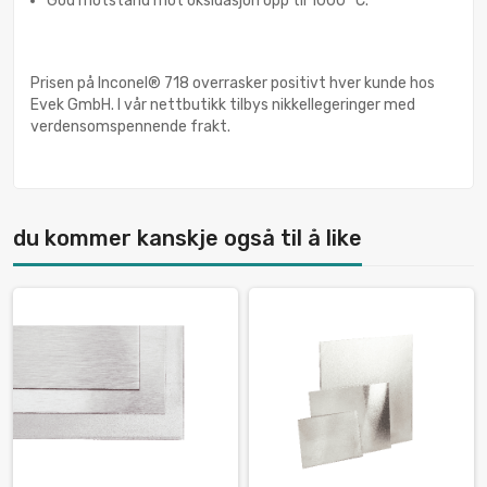
God motstand mot oksidasjon opp til 1000 °C.
Prisen på Inconel® 718 overrasker positivt hver kunde hos
Evek GmbH. I vår nettbutikk tilbys nikkellegeringer med
verdensomspennende frakt.
du kommer kanskje også til å like