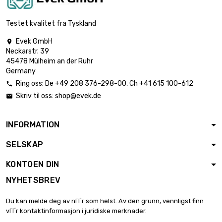
lengde : 700mm

€ 226.62
Tykkelse / styrke :
Testet kvalitet fra Tyskland
1mm
Evek GmbH

bredde : 100mm
Neckarstr. 39
lengde : 800mm

€ 259.00
45478 Mülheim an der Ruhr
Tykkelse / styrke :
Germany
1mm
Ring oss:
De
+49 208 376-298-00
, Ch
+41 615 100-612

bredde : 100mm
Skriv til oss:
shop@evek.de

lengde : 900mm

€ 291.37
Tykkelse / styrke :
1mm
INFORMATION
bredde : 100mm
SELSKAP
lengde : 1000mm

€ 323.75
Tykkelse / styrke :
KONTOEN DIN
1mm
NYHETSBREV
lengde : 150mm
bredde : 150mm

€ 72.84
Du kan melde deg av nГҐr som helst. Av den grunn, vennligst finn
Tykkelse / styrke :
vГҐr kontaktinformasjon i juridiske merknader.
1mm