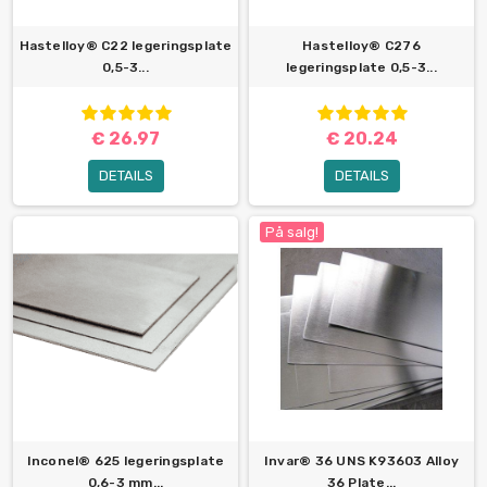
Hastelloy® C22 legeringsplate
Hastelloy® C276
0,5-3...
legeringsplate 0,5-3...
€ 26.97
€ 20.24
DETAILS
DETAILS
På salg!
Inconel® 625 legeringsplate
Invar® 36 UNS K93603 Alloy
0,6-3 mm...
36 Plate...