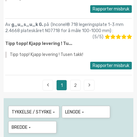
Rapporter misbruk
Av
g_u_s_u_k G.
på (
Inconel® 718 legeringsplate 1-3 mm
2.4668 plateskåret N07718 for å måle 100-1000 mm
) :
(
5
/
5
)
Tipp topp! Kjapp levering ! Tu...
Tipp topp! Kjapp levering ! Tusen takk!
Rapporter misbruk


1
2
TYKKELSE / STYRKE
LENGDE


BREDDE
