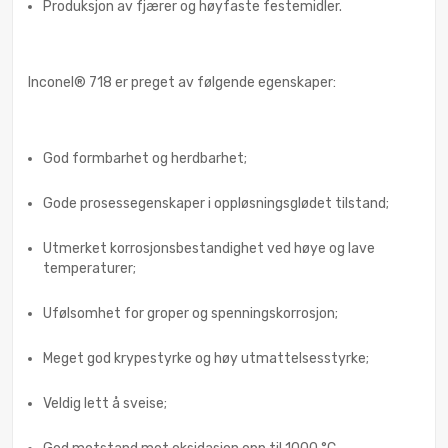
Produksjon av fjærer og høyfaste festemidler.
Inconel® 718 er preget av følgende egenskaper:
God formbarhet og herdbarhet;
Gode prosessegenskaper i oppløsningsglødet tilstand;
Utmerket korrosjonsbestandighet ved høye og lave
temperaturer;
Ufølsomhet for groper og spenningskorrosjon;
Meget god krypestyrke og høy utmattelsesstyrke;
Veldig lett å sveise;