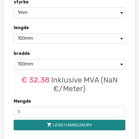
styrke
lengde
bredde
€ 32.38
Inklusive MVA
(NaN
€/Meter)
Mengde
shopping_cart
LEGG I HANDLEKURV