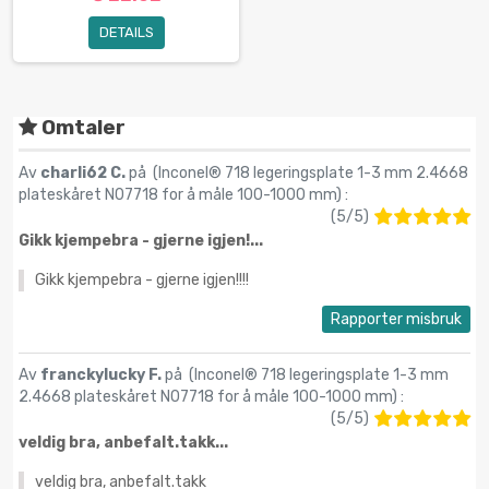
DETAILS
Omtaler
Av
charli62 C.
på (
Inconel® 718 legeringsplate 1-3 mm 2.4668
plateskåret N07718 for å måle 100-1000 mm
) :
(
5
/
5
)
Gikk kjempebra - gjerne igjen!...
Gikk kjempebra - gjerne igjen!!!!
Rapporter misbruk
Av
franckylucky F.
på (
Inconel® 718 legeringsplate 1-3 mm
2.4668 plateskåret N07718 for å måle 100-1000 mm
) :
(
5
/
5
)
veldig bra, anbefalt.takk...
veldig bra, anbefalt.takk