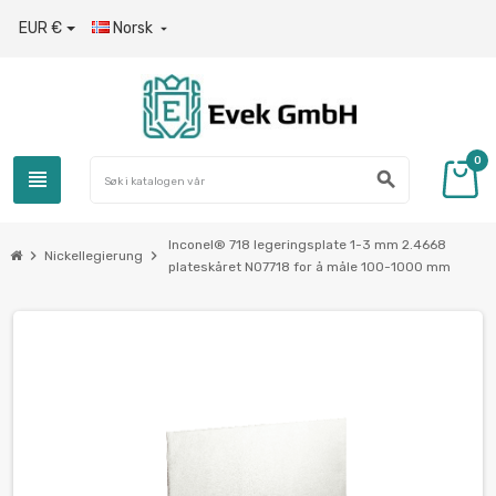
EUR €
Norsk

0
view_headline
search
Inconel® 718 legeringsplate 1-3 mm 2.4668
chevron_right
chevron_right
Nickellegierung
plateskåret N07718 for å måle 100-1000 mm