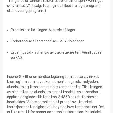
Trenger du en annen stålkvalitet eller dimensjon? Vennligst
skriv til oss. Vårt salgsteam gir et tilbud fra lagerprogram
eller leveringsprogram :)
Produksjonstid - ingen. Allerede på lager.
Forberedelse til forsendelse - 2-3 virkedager.
Leveringstid - avhengig av pakketjenesten. Vennligst se
på FAQ.
Inconel® 718 er en herdbar legering som består av nikkel,
krom og jern som hovedkomponenter og niob, molybden,
aluminium og titan som mindre komponenter. Tilsetningen
av niob, titan og aluminium gjør at karakteren er herdbar. I
oppløsningsglødet tilstand kan 2.4668 enkelt formes og
bearbeides. Videre er materialet preget av utmerket
korrosjonsbestandighet ved høye og lave temperaturer. Det
er ikke utsatt for groper og spenningskorrosjon. Materialet