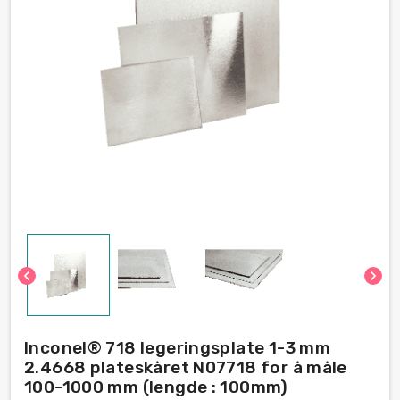
chevron_left
chevron_right
Inconel® 718 legeringsplate 1-3 mm
2.4668 plateskåret N07718 for å måle
100-1000 mm (lengde : 100mm)