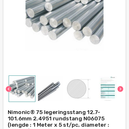
chevron_left
chevron_right
Nimonic® 75 legeringsstang 12.7-
101.6mm 2.4951 rundstang N06075
(lengde : 1 Meter x 5 st/pc, diameter :