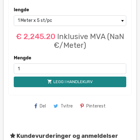
lengde
€ 2,245.20
Inklusive MVA
(NaN
€/Meter)
Mengde
shopping_cart
LEGG I HANDLEKURV
Del
Tvitre
Pinterest
Kundevurderinger og anmeldelser