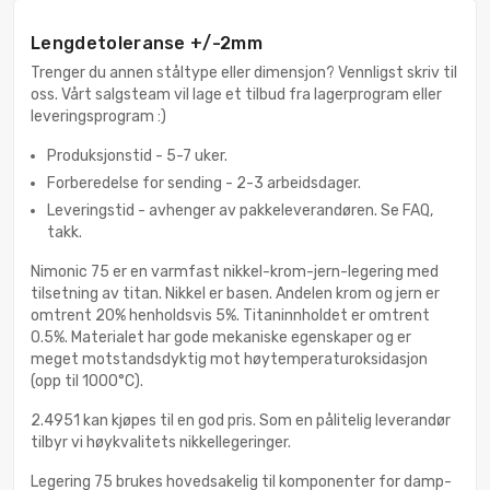
Lengdetoleranse +/-2mm
Trenger du annen ståltype eller dimensjon? Vennligst skriv til
oss. Vårt salgsteam vil lage et tilbud fra lagerprogram eller
leveringsprogram :)
Produksjonstid - 5-7 uker.
Forberedelse for sending - 2-3 arbeidsdager.
Leveringstid - avhenger av pakkeleverandøren. Se FAQ,
takk.
Nimonic 75 er en varmfast nikkel-krom-jern-legering med
tilsetning av titan. Nikkel er basen. Andelen krom og jern er
omtrent 20% henholdsvis 5%. Titaninnholdet er omtrent
0.5%. Materialet har gode mekaniske egenskaper og er
meget motstandsdyktig mot høytemperaturoksidasjon
(opp til 1000°C).
2.4951 kan kjøpes til en god pris. Som en pålitelig leverandør
tilbyr vi høykvalitets nikkellegeringer.
Legering 75 brukes hovedsakelig til komponenter for damp-