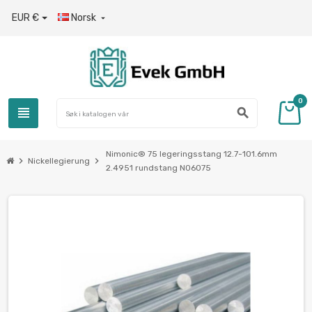
EUR €
Norsk

0
view_headline
search
Nimonic® 75 legeringsstang 12.7-101.6mm
chevron_right
chevron_right
Nickellegierung
2.4951 rundstang N06075