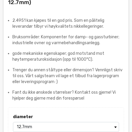
12.7mm)
2.4951 kan kjøpes til en god pris. Som en pålitelig
leverandør tilbyr vi høykvalitets nikkellegeringer.
Bruksområder: Komponenter for damp- og gassturbiner;
industrielle ovner og varmebehandlingsanlegg.
gode mekaniske egenskaper; god motstand mot
høytemperaturoksidasjon (opp til 1000°C).
Trenger du annen ståltype eller dimensjon? Vennligst skriv
til oss. Vårt salgsteam vil lage et tilbud fra lagerprogram
eller leveringsprogram :)
Fant du ikke ønskede størrelser? Kontakt oss gjerne! Vi
hjelper deg gjerne med din forespørsel
diameter