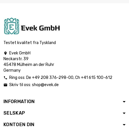
lengde : 0.3 Meter

diameter :
€ 2,155.40
50.8mm
lengde : 0.4 Meter

diameter :
€ 2,873.90
50.8mm
Testet kvalitet fra Tyskland
Evek GmbH

Neckarstr. 39
lengde : 0.2 Meter

€ 2,004.50
45478 Mülheim an der Ruhr
diameter : 60mm
Germany
Ring oss:
De
+49 208 376-298-00
, Ch
+41 615 100-612

Skriv til oss:
shop@evek.de

lengde : 0.3 Meter

€ 3,006.80
diameter : 60mm
INFORMATION
SELSKAP
lengde : 0.1 Meter

€ 1,616.60
diameter : 76.2mm
KONTOEN DIN