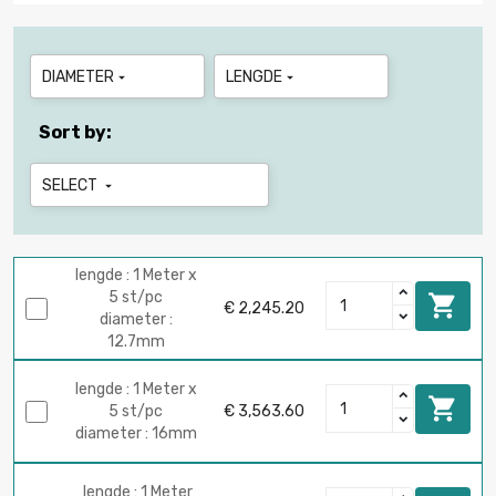
DIAMETER
LENGDE


Sort by:
SELECT

lengde : 1 Meter x
5 st/pc

€ 2,245.20
diameter :
12.7mm
lengde : 1 Meter x

5 st/pc
€ 3,563.60
diameter : 16mm
lengde : 1 Meter